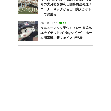
りの大分戦を勝利し開幕白星発進！
コーナーキックから山田寛人がボレ
ーで決勝点
47
26.8.9 01:42
リニューアルを予告していた鹿児島
ユナイテッドの“ゆないくー”、ホー
ム開幕戦に新フェイスで登場