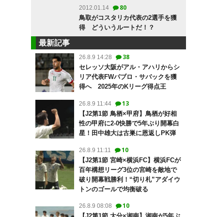
80
2012.01.14
鳥取がコスタリカ代表の2選手を獲
得 どういうルートだ！？
最新記事
38
26.8.9 14:28
セレッソ大阪がアル・アハリからシ
リア代表FWパブロ・サバックを獲
得へ 2025年のKリーグ得点王
13
26.8.9 11:44
【J2第1節 鳥栖×甲府】鳥栖が好相
性の甲府に2-0快勝で5年ぶり開幕白
星！田中雄大は古巣に恩返しPK弾
10
26.8.9 11:11
【J2第1節 宮崎×横浜FC】横浜FCが
百年構想リーグ3位の宮崎を敵地で
破り開幕戦勝利！“切り札”アダイウ
トンのゴールで均衡破る
10
26.8.9 08:08
【J2第1節 大分×湘南】湘南が5年ぶ