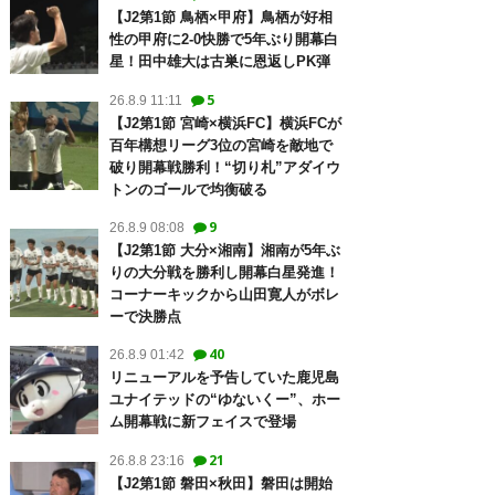
【J2第1節 鳥栖×甲府】鳥栖が好相
性の甲府に2-0快勝で5年ぶり開幕白
星！田中雄大は古巣に恩返しPK弾
5
26.8.9 11:11
【J2第1節 宮崎×横浜FC】横浜FCが
百年構想リーグ3位の宮崎を敵地で
破り開幕戦勝利！“切り札”アダイウ
トンのゴールで均衡破る
9
26.8.9 08:08
【J2第1節 大分×湘南】湘南が5年ぶ
りの大分戦を勝利し開幕白星発進！
コーナーキックから山田寛人がボレ
ーで決勝点
40
26.8.9 01:42
リニューアルを予告していた鹿児島
ユナイテッドの“ゆないくー”、ホー
ム開幕戦に新フェイスで登場
21
26.8.8 23:16
【J2第1節 磐田×秋田】磐田は開始