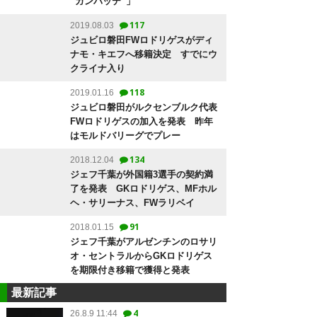
“ガンバッテ”」
117
2019.08.03
ジュビロ磐田FWロドリゲスがディ
ナモ・キエフへ移籍決定 すでにウ
クライナ入り
118
2019.01.16
ジュビロ磐田がルクセンブルク代表
FWロドリゲスの加入を発表 昨年
はモルドバリーグでプレー
134
2018.12.04
ジェフ千葉が外国籍3選手の契約満
了を発表 GKロドリゲス、MFホル
ヘ・サリーナス、FWラリベイ
91
2018.01.15
ジェフ千葉がアルゼンチンのロサリ
オ・セントラルからGKロドリゲス
を期限付き移籍で獲得と発表
最新記事
4
26.8.9 11:44