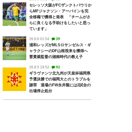
セレッソ大阪がFCザンクトパウリか
らMFジャクソン・アーバインを完
全移籍で獲得と発表 「チームがさ
らに良くなる手助けをしたいと思っ
ています」
39
26.8.6 01:54
浦和レッズがMLSロサンゼルス・ギ
ャラクシーのDF山根視来を獲得へ
曺貴裁監督の湘南時代の教え子
92
26.8.5 19:52
ギラヴァンツ北九州が天皇杯福岡県
予選決勝での福岡大とのトラブルを
謝罪 退場のFW永井龍には2試合の
出場停止処分