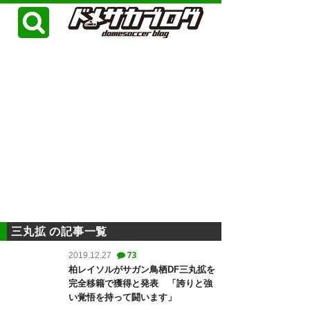
三丸拡 の記事一覧
73
2019.12.27
柏レイソルがサガン鳥栖DF三丸拡を
完全移籍で獲得と発表 「誇りと強
い覚悟を持って闘います」