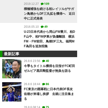
109
2019.12.27
積極補強を続ける柏レイソルがサガ
ン鳥栖からDF三丸拡を獲得へ 近日
中に正式発表
49
2016.05.10
U-23日本代表から岡山FW豊川、柏D
F山中、柏FW伊東が負傷離脱 横浜
FM・FW前田、鳥栖DF三丸、福岡M
F為田を追加招集
最新記事
40
26.8.6 23:56
今季もタイトル獲得を目指すFC町田
ゼルビア黒田剛監督が抱負を語る
86
26.8.6 18:44
FC東京の開幕戦に日本代表DF長友
佑都が来場し挨拶 去就に注目集ま
る
75
26.8.6 08:14