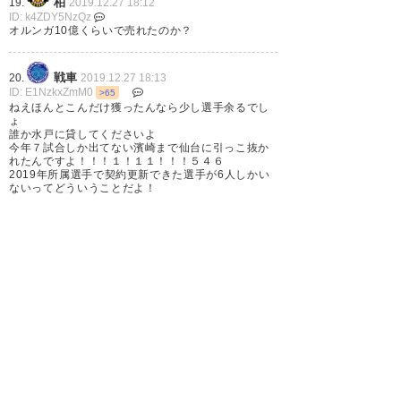
柏
19.
2019.12.27 18:12
ID: k4ZDY5NzQz
オルンガ10億くらいで売れたのか？
戦車
20.
2019.12.27 18:13
プロスタートからずっと鳥栖だ
ID: E1NzkxZmM0
>65
ねえほんとこんだけ獲ったんなら少し選手余るでし
ったんだよなぁ。寂しいなぁ。
ょ
誰か水戸に貸してくださいよ
三丸さんは水色の鳥栖のユニが
今年７試合しか出てない濱崎まで仙台に引っこ抜か
れたんですよ！！！１！１１！！！５４６
似合う。
2019年所属選手で契約更新できた選手が6人しかい
ないってどういうことだよ！
— ぽー (gk_sei_sagan)
2019, 12
1
2
3
4
次へ »
月 27