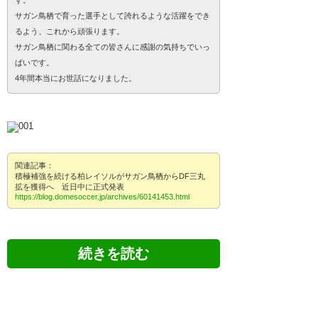
サガン鳥栖で育った選手として誇れるような活躍をでき
るよう、これから頑張ります。
サガン鳥栖に関わる全ての皆さんに感謝の気持ちでいっ
ぱいです。
4年間本当にお世話になりました。
関連記事：
積極補強を続ける柏レイソルがサガン鳥栖からDF三丸
拡を獲得へ 近日中に正式発表
https://blog.domesoccer.jp/archives/60141453.html