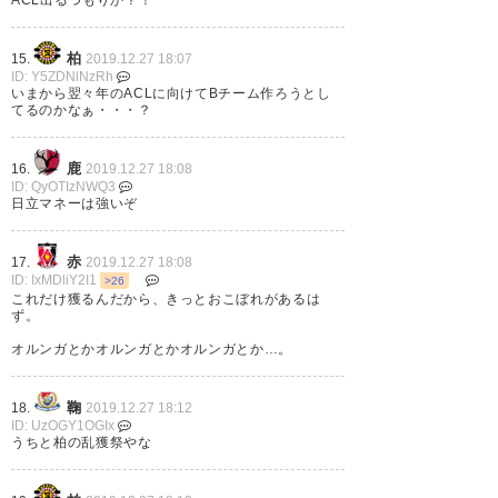
柏
15.
2019.12.27 18:07
ID: Y5ZDNlNzRh
三丸拡選手ようこそー！🙌 補強
いまから翌々年のACLに向けてBチーム作ろうとし
てるのかなぁ・・・？
エグぅぅ！！
https://t.co/ltINDhx2up
鹿
16.
2019.12.27 18:08
ID: QyOTIzNWQ3
— きくちひろ (hirokiku_ch)
日立マネーは強いぞ
2019, 12月 27
赤
17.
2019.12.27 18:08
ID: IxMDliY2I1
>26
これだけ獲るんだから、きっとおこぼれがあるは
ず。
三丸？？ なんかもう加入選手で
オルンガとかオルンガとかオルンガとか…。
1チーム作れるレベルなんですけ
鞠
18.
2019.12.27 18:12
お…
ID: UzOGY1OGIx
うちと柏の乱獲祭やな
— よしなしっ！ (moccos50)
2019, 12月 27