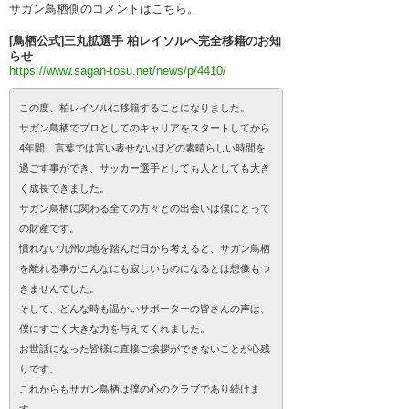
サガン鳥栖側のコメントはこちら。
[鳥栖公式]三丸拡選手 柏レイソルへ完全移籍のお知
らせ
https://www.sagan-tosu.net/news/p/4410/
この度、柏レイソルに移籍することになりました。
サガン鳥栖でプロとしてのキャリアをスタートしてから
4年間、言葉では言い表せないほどの素晴らしい時間を
過ごす事ができ、サッカー選手としても人としても大き
く成長できました。
サガン鳥栖に関わる全ての方々との出会いは僕にとって
の財産です。
慣れない九州の地を踏んだ日から考えると、サガン鳥栖
を離れる事がこんなにも寂しいものになるとは想像もつ
きませんでした。
そして、どんな時も温かいサポーターの皆さんの声は、
僕にすごく大きな力を与えてくれました。
お世話になった皆様に直接ご挨拶ができないことが心残
りです。
これからもサガン鳥栖は僕の心のクラブであり続けま
す。