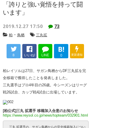
「誇りと強い覚悟を持って闘
います」
2019.12.27 17:50
73
・
柏
鳥栖
三丸拡
B!
8
いいね!
LINE
更新通知
0
柏レイソルは27日、サガン鳥栖からDF三丸拡を完
全移籍で獲得したことを発表しました。
三丸選手はプロ4年目の26歳。今シーズンはリーグ
戦26試合、カップ戦4試合に出場しています。
[柏公式]三丸 拡選手 移籍加入合意のお知らせ
https://www.reysol.co.jp/news/topteam/032901.html
三丸 拡選手の、サガン鳥栖からの完全移籍加入につい