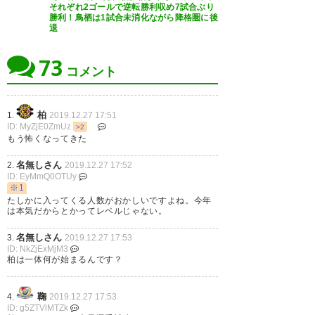
何となくわかるからそれなりの
それぞれ2ゴールで逆転勝利収め7試合ぶり
勝利！鳥栖は1試合未消化ながら降格圏に後
選手っていう認識でいいんだよ
— Tomi@来年もJ1だ
退
ね？笑
(sagan_17_mitsu2)
2019, 12月
27
73
コメント
— ぽんぽこ (love_ymg04)
2019, 12月 27
柏
1.
2019.12.27 17:51
ID: MyZjE0ZmUz
>2
もう怖くなってきた
名無しさん
今年レイソルどうしたんや？ジ
2.
2019.12.27 17:52
ID: EyMmQ0OTUy
ュビロの大南から始まり、鳥栖
※1
たしかに入ってくる人数がおかしいですよね。今年
の高橋、新潟から河口、戸嶋、
は本気だからとかってレベルじゃない。
湘南の神谷、岡山から仲間、ガ
名無しさん
3.
2019.12.27 17:53
ID: NkZjExMjM3
ンバから呉屋、今のところ鳥栖
柏は一体何が始まるんです？
の三丸。呉屋は違うクラブに行
くと思ってたからびっくりや
鞠
4.
2019.12.27 17:53
ID: g5ZTVlMTZk