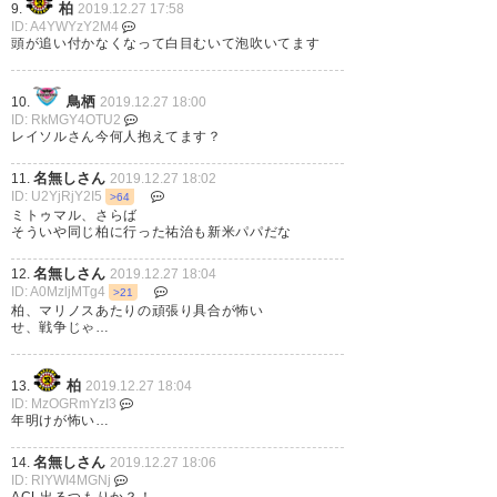
柏
9.
2019.12.27 17:58
ID: A4YWYzY2M4
— Haru@柏レイソル・モンハン
頭が追い付かなくなって白目むいて泡吹いてます
垢 (haru_REY_MHW)
2019, 12月
27
鳥栖
10.
2019.12.27 18:00
ID: RkMGY4OTU2
レイソルさん今何人抱えてます？
名無しさん
11.
2019.12.27 18:02
ID: U2YjRjY2I5
>64
三丸行っちゃったかぁ 左足クロ
ミトゥマル、さらば
そういや同じ柏に行った祐治も新米パパだな
スが注目されがちだけど、自分
名無しさん
12.
2019.12.27 18:04
としてはディフェンス面がほん
ID: A0MzljMTg4
>21
柏、マリノスあたりの頑張り具合が怖い
とに良くなってる様に見えて、
せ、戦争じゃ…
来シーズンも楽しみだっただけ
に残念。。 三丸、元気で！！
柏
13.
2019.12.27 18:04
ID: MzOGRmYzI3
年明けが怖い…
— だいちゃん (D_kukyi)
2019,
12月 27
名無しさん
14.
2019.12.27 18:06
ID: RlYWI4MGNj
ACL出るつもりか？！