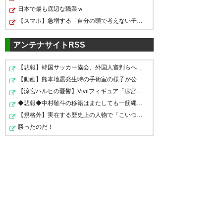
(sanfre10281620)
2019, 12月
日本で最も底辺な職業ｗ
27
— カダル🌸🌸🌸🌸
【スマホ】急増する「自分の頭で考えない子」。すぐ検索…
(kenjyakadal)
2019, 12月 27
三丸もきたぁぁぁぁぁぁ これで
アンテナサイトRSS
後ろの補強は完璧！
レイソル鳥栖からとりすぎw三
【悲報】韓国サッカー協会、外国人審判らへ性的接待疑惑→…
— Taku@Reysol
丸選手ありがとうございました
【動画】熊本地震発生時の手術室の様子が公開される
もう三丸のマイノリティ聞くこ
(reysol_kudo09)
2019, 12月 27
【涼宮ハルヒの憂鬱】Vivitフィギュア「涼宮ハルヒ」プラ…
ー！
とも 試合中に小野裕二から怒ら
◆悲報◆中村敬斗の移籍はまたしても一筋縄ではいかず？ス…
れてるところを見るのも😂出来
【規格外】実在する歴史上の人物で「こいつチートだろ…」…
— ブラックコーヒー@がんばろ
勝ったのだ！
う九州 (blackco24781853)
ないなんて😭 鳥栖で戦ってくれ
三丸も決定！
2019, 12月 27
てありがとう。
https://t.co/evsYtp4Eqf
— 江戸川レイソリスタ
(edoreysol)
2019, 12月 27
— mizuho (SaganTosuLoveM)
三丸今までありがとう( ;∀;)
2019, 12月 27
https://t.co/gxerEd2tkH