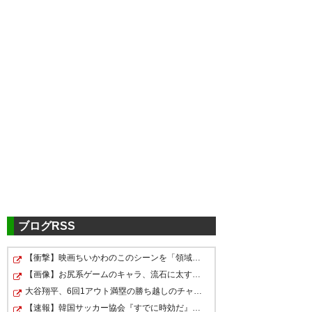
ツイッターの反応
三丸選手ｷﾀ━━━━(ﾟ
∀ﾟ)━━━━ｯ!! 三丸 拡選手 移
籍加入合意のお知らせ｜お知ら
せ情報
ブログRSS
https://t.co/vApW086jcH
【衝撃】映画ちいかわのこのシーンを「領域展開」と呼ん…
三丸も笑 レイソルえぐくない😂
三丸夫婦は高橋夫婦居なくなっ
— Estrella(エストレヤ)
【画像】お尻系ゲームのキャラ、流石に太すぎるｗｗｗｗ
て寂しいだろうと思ってたら揃
(estestestrella)
2019, 12月 27
大谷翔平、6回1アウト満塁の勝ち越しのチャンスで併殺打…
— ゆうき@Sanfre
って柏行ったわ
【速報】韓国サッカー協会『すでに時効だ』、外国人審判…