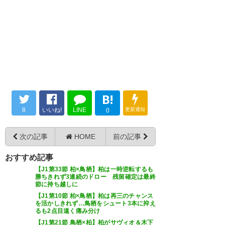
三丸拡選手 柏レイソルへ完全移
— えむ@サッカー用
籍のお知らせ | サガン鳥栖 [公
(emu_football)
2019, 12月 27
三丸。。😭 柏でも頑張れ！！ 4
式] オフィシャルサイト 三
年間ありがとう。
丸！！ 4年間、ありがとうござ
— あ や (1202shieroaya)
2019,
いました！ 今年の天皇杯でのク
三丸もキター(ﾟ∀ﾟ 三 ﾟ∀ﾟ) inが
12月 27
ロス！ ２年前のファン感の盛り
多過ぎてoutが怖い
上げ！ 本当に記憶に残る選手で
B!
す！！
8
いいね!
LINE
更新通知
0
— たじさと (taji310)
2019, 12月
https://t.co/aNVHDmIRqu
27
三丸～今まで本当にありがと
次の記事
HOME
前の記事
う。😭 ルヴァンカップアウェイ
— 男 陽平 (otoko_youhei_11)
おすすめ記事
長崎戦で上げたゴールは忘れま
2019, 12月 27
【J1第33節 柏×鳥栖】柏は一時逆転するも
せん。 柏に行っても頑張って下
勝ちきれず3連続のドロー 残留確定は最終
レイソルは鳥栖から三丸完全移
節に持ち越しに
さい。 4年間本当にありがとう
籍？割とすごい選手なの？よく
【J1第10節 柏×鳥栖】柏は再三のチャンス
を活かしきれず…鳥栖をシュート3本に抑え
みっつ😭
わかんないけど、名前聞いたら
るも2点目遠く痛み分け
https://t.co/RVxAJVB3Mm
【J1第21節 鳥栖×柏】柏がサヴィオ＆木下