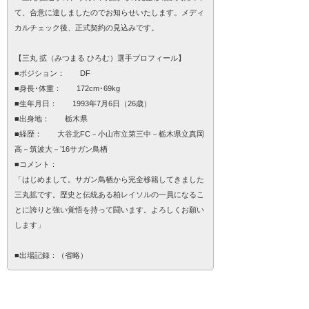
て、合意に達しましたのでお知らせいたします。メディ
カルチェック後、正式契約の見込みです。
【三丸 拡（みつまる ひろむ）選手プロフィール】
■ポジション： DF
■身長･体重： 172cm･69kg
■生年月日： 1993年7月6日（26歳）
■出身地： 栃木県
■経歴： 大谷北FC－小山市立第三中－栃木県立真岡
高－筑波大－’16サガン鳥栖
■コメント：
「はじめまして。サガン鳥栖から完全移籍してきました
三丸拡です。歴史と伝統ある柏レイソルの一員になるこ
とに誇りと強い覚悟を持って闘います。よろしくお願い
します」
■出場記録：（省略）