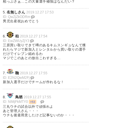
な。てことは誰か移籍するか
柏っぷさぁ…この大量選手補強はなんだい？
な？
名無しさん
5.
2019.12.27 17:53
ID: QwZjZkODRm
— たじりん (tazirin0317)
2019,
男児出産祝おめでとう
12月 27
柏
6.
2019.12.27 17:54
ID: EwZWUyZjY3
三原買い取りできて噂のあるキムスンギュなんて獲
れたらマジで新加入とレンタルから買い取りの選手
だけでイレブン組めるわ
マジでこのあとの放出こわすぎる…
三丸選手、ようこそ！！
https://t.co/sp1TgoQYR1
鞠
7.
2019.12.27 17:55
ID: E2N2QwM2Fj
— 黄色のイエロー︎︎︎︎★
新加入選手だけでチームが作れるな！
(kiironoyellow_)
2019, 12月 27
鳥栖
8.
2019.12.27 17:55
ID: NlMjFkMTY0
>53
三丸ウチの試合以外で頑張れよ
あと管理人さん・・・
ウチも後釜用意したけど記事ないのか・・・
呉屋と三丸も来たやん。ねぇ加
入多すぎてこわい。