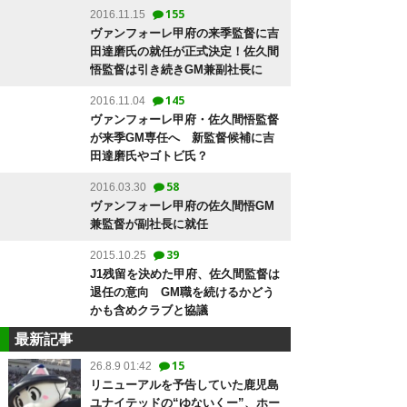
155
2016.11.15
ヴァンフォーレ甲府の来季監督に吉
田達磨氏の就任が正式決定！佐久間
悟監督は引き続きGM兼副社長に
145
2016.11.04
ヴァンフォーレ甲府・佐久間悟監督
が来季GM専任へ 新監督候補に吉
田達磨氏やゴトビ氏？
58
2016.03.30
ヴァンフォーレ甲府の佐久間悟GM
兼監督が副社長に就任
39
2015.10.25
J1残留を決めた甲府、佐久間監督は
退任の意向 GM職を続けるかどう
かも含めクラブと協議
最新記事
15
26.8.9 01:42
リニューアルを予告していた鹿児島
ユナイテッドの“ゆないくー”、ホー