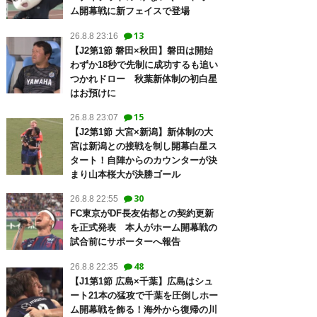
ム開幕戦に新フェイスで登場
13
26.8.8 23:16
【J2第1節 磐田×秋田】磐田は開始
わずか18秒で先制に成功するも追い
つかれドロー 秋葉新体制の初白星
はお預けに
15
26.8.8 23:07
【J2第1節 大宮×新潟】新体制の大
宮は新潟との接戦を制し開幕白星ス
タート！自陣からのカウンターが決
まり山本桜大が決勝ゴール
30
26.8.8 22:55
FC東京がDF長友佑都との契約更新
を正式発表 本人がホーム開幕戦の
試合前にサポーターへ報告
48
26.8.8 22:35
【J1第1節 広島×千葉】広島はシュ
ート21本の猛攻で千葉を圧倒しホー
ム開幕戦を飾る！海外から復帰の川