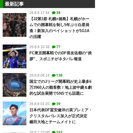
最新記事
38
26.8.8 17:44
【J2第1節 札幌×徳島】札幌がホー
ムでの開幕戦を制し5年ぶり白星発
進！新加入のペイショットが1G1A
の活躍
77
26.8.8 10:38
FC東京開幕戦でのDF長友佑都の“挨
拶”、スポニチがネタバレ報道
136
26.8.8 08:14
国立でのJリーグ開幕戦が史上最多6
万3960人の観客数！地上波中継＆劇
的な試合展開でSNSでも話題に
39
26.8.8 01:20
日本代表DF冨安健洋の英プレミア・
クリスタルパレス加入が正式決定
鎌田大地とチームメイトに
163
26.8.7 22:00