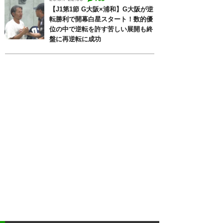
【J1第1節 G大阪×浦和】G大阪が逆
転勝利で開幕白星スタート！数的優
位の中で逆転を許す苦しい展開も終
盤に再逆転に成功