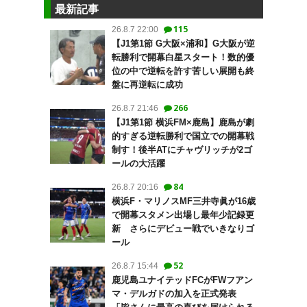
最新記事
115
26.8.7 22:00
【J1第1節 G大阪×浦和】G大阪が逆
転勝利で開幕白星スタート！数的優
位の中で逆転を許す苦しい展開も終
盤に再逆転に成功
266
26.8.7 21:46
【J1第1節 横浜FM×鹿島】鹿島が劇
的すぎる逆転勝利で国立での開幕戦
制す！後半ATにチャヴリッチが2ゴ
ールの大活躍
84
26.8.7 20:16
横浜F・マリノスMF三井寺眞が16歳
で開幕スタメン出場し最年少記録更
新 さらにデビュー戦でいきなりゴ
ール
52
26.8.7 15:44
鹿児島ユナイテッドFCがFWフアン
マ・デルガドの加入を正式発表