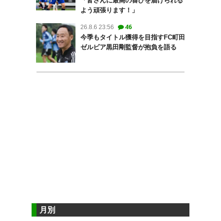
「皆さんに最高の喜びを届けられる
よう頑張ります！」
46
26.8.6 23:56
今季もタイトル獲得を目指すFC町田
ゼルビア黒田剛監督が抱負を語る
月別