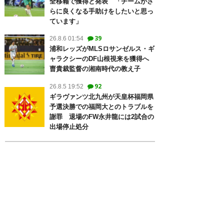
全移籍で獲得と発表 「チームがさ
らに良くなる手助けをしたいと思っ
ています」
39
26.8.6 01:54
浦和レッズがMLSロサンゼルス・ギ
ャラクシーのDF山根視来を獲得へ
曺貴裁監督の湘南時代の教え子
92
26.8.5 19:52
ギラヴァンツ北九州が天皇杯福岡県
予選決勝での福岡大とのトラブルを
謝罪 退場のFW永井龍には2試合の
出場停止処分