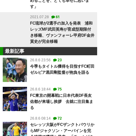
めることを、とても幸せに思いま
す」
61
2021.07.28
FC琉球が2選手の加入を発表 浦和
レッズMF武田英寿が育成型期限付
き移籍、ヴァンフォーレ甲府DF金井
貢史が完全移籍
最新記事
23
26.8.6 23:56
今季もタイトル獲得を目指すFC町田
ゼルビア黒田剛監督が抱負を語る
75
26.8.6 18:44
FC東京の開幕戦に日本代表DF長友
佑都が来場し挨拶 去就に注目集ま
る
72
26.8.6 08:14
セレッソ大阪がFCザンクトパウリか
らMFジャクソン・アーバインを完