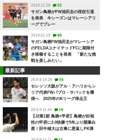
52
2019.12.28
サガン鳥栖がFW池田圭の現役引退
を発表 今シーズンはマレーシアリ
ーグでプレー
60
2019.01.19
サガン鳥栖FW池田圭がマレーシア
のFELDAユナイテッドFCに期限付
き移籍することを発表 「新たな挑
戦を楽しみたい」
最新記事
55
26.8.9 14:28
セレッソ大阪がアル・アハリからシ
リア代表FWパブロ・サバックを獲
得へ 2025年のKリーグ得点王
16
26.8.9 11:44
【J2第1節 鳥栖×甲府】鳥栖が好相
性の甲府に2-0快勝で5年ぶり開幕白
星！田中雄大は古巣に恩返しPK弾
11
26.8.9 11:11