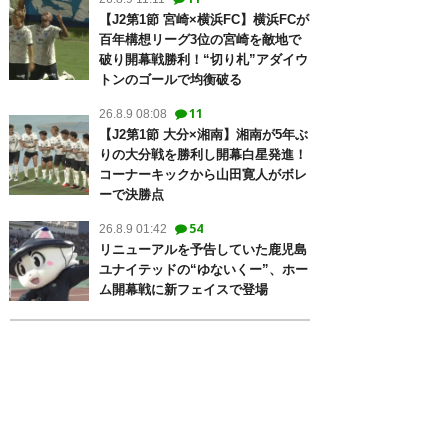
【J2第1節 宮崎×横浜FC】横浜FCが
百年構想リーグ3位の宮崎を敵地で
破り開幕戦勝利！“切り札”アダイウ
トンのゴールで均衡破る
11
26.8.9 08:08
【J2第1節 大分×湘南】湘南が5年ぶ
りの大分戦を勝利し開幕白星発進！
コーナーキックから山田寛人がボレ
ーで決勝点
54
26.8.9 01:42
リニューアルを予告していた鹿児島
ユナイテッドの“ゆないくー”、ホー
ム開幕戦に新フェイスで登場