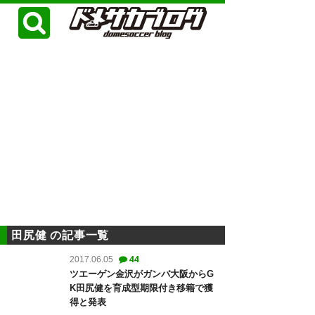
田尻健 の記事一覧
44
2017.06.05
ツエーゲン金沢がガンバ大阪からG
K田尻健を育成型期限付き移籍で獲
得と発表