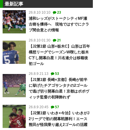
最新記事
23
26.8.10 10:10
浦和レッズがストークシティMF瀬
古樹を獲得へ 現地ではすでにクラ
ブ間合意との情報
21
26.8.10 01:30
【J2第1節 山形×栃木C】山形は百年
構想リーグでシーズンW喫した栃木
C下し開幕白星！川名連介は移籍後
初ゴール
53
26.8.9 21:13
【J1第1節 長崎×京都】長崎が前半
に挙げたチアゴサンタナの2ゴール
で逃げ切り開幕白星！京都はポポヴ
ィッチ監督の初陣飾れず
57
26.8.9 20:45
【J2第1節 いわき×今治】いわきがJ
2リーグで初の開幕戦勝利！エース
熊田が怪我乗り越え2ゴールの活躍