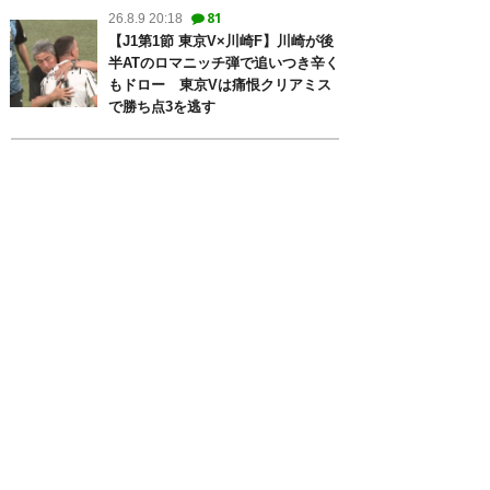
81
26.8.9 20:18
【J1第1節 東京V×川崎F】川崎が後
半ATのロマニッチ弾で追いつき辛く
もドロー 東京Vは痛恨クリアミス
で勝ち点3を逃す