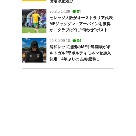
出場停止処分
81
26.8.5 14:39
セレッソ大阪がオーストラリア代表
MFジャクソン・アーバインを獲得
か クラブはXに“匂わせ”ポスト
34
26.8.5 09:10
浦和レッズ退団のMF中島翔哉がポ
ルトガル2部ポルティモネンセ加入
決定 4年ぶりの古巣復帰に