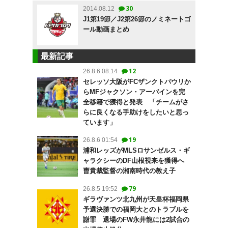
30
2014.08.12
J1第19節／J2第26節のノミネートゴ
ール動画まとめ
最新記事
12
26.8.6 08:14
セレッソ大阪がFCザンクトパウリか
らMFジャクソン・アーバインを完
全移籍で獲得と発表 「チームがさ
らに良くなる手助けをしたいと思っ
ています」
19
26.8.6 01:54
浦和レッズがMLSロサンゼルス・ギ
ャラクシーのDF山根視来を獲得へ
曺貴裁監督の湘南時代の教え子
79
26.8.5 19:52
ギラヴァンツ北九州が天皇杯福岡県
予選決勝での福岡大とのトラブルを
謝罪 退場のFW永井龍には2試合の