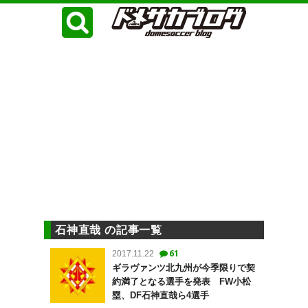
石神直哉 の記事一覧
61
2017.11.22
ギラヴァンツ北九州が今季限りで契
約満了となる選手を発表 FW小松
塁、DF石神直哉ら4選手