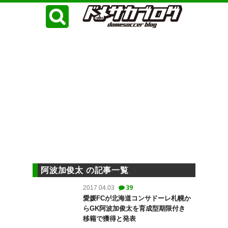
阿波加俊太 の記事一覧
39
2017.04.03
愛媛FCが北海道コンサドーレ札幌か
らGK阿波加俊太を育成型期限付き
移籍で獲得と発表