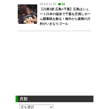
43
26.8.8 22:35
【J1第1節 広島×千葉】広島はシュ
ート21本の猛攻で千葉を圧倒しホー
ム開幕戦を飾る！海外から復帰の川
村がいきなりゴール
月別