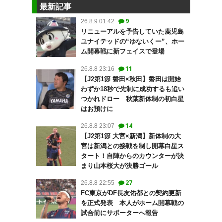
最新記事
9
26.8.9 01:42
リニューアルを予告していた鹿児島
ユナイテッドの“ゆないくー”、ホー
ム開幕戦に新フェイスで登場
11
26.8.8 23:16
【J2第1節 磐田×秋田】磐田は開始
わずか18秒で先制に成功するも追い
つかれドロー 秋葉新体制の初白星
はお預けに
14
26.8.8 23:07
【J2第1節 大宮×新潟】新体制の大
宮は新潟との接戦を制し開幕白星ス
タート！自陣からのカウンターが決
まり山本桜大が決勝ゴール
27
26.8.8 22:55
FC東京がDF長友佑都との契約更新
を正式発表 本人がホーム開幕戦の
試合前にサポーターへ報告