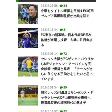
34
26.8.6 23:56
今季もタイトル獲得を目指すFC町田
ゼルビア黒田剛監督が抱負を語る
81
26.8.6 18:44
FC東京の開幕戦に日本代表DF長友
佑都が来場し挨拶 去就に注目集ま
る
72
26.8.6 08:14
セレッソ大阪がFCザンクトパウリか
らMFジャクソン・アーバインを完
全移籍で獲得と発表 「チームがさ
らに良くなる手助けをしたいと思っ
ています」
39
26.8.6 01:54
浦和レッズがMLSロサンゼルス・ギ
ャラクシーのDF山根視来を獲得へ
曺貴裁監督の湘南時代の教え子
92
26.8.5 19:52