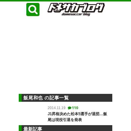
飯尾和也 の記事一覧
110
2014.11.19
J1昇格決めた松本5選手が退団…飯
尾は現役引退を発表
最新記事