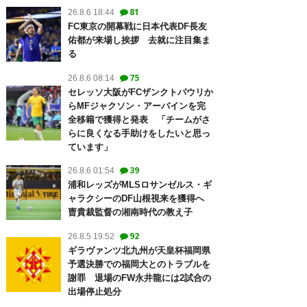
81
26.8.6 18:44
FC東京の開幕戦に日本代表DF長友
佑都が来場し挨拶 去就に注目集ま
る
75
26.8.6 08:14
セレッソ大阪がFCザンクトパウリか
らMFジャクソン・アーバインを完
全移籍で獲得と発表 「チームがさ
らに良くなる手助けをしたいと思っ
ています」
39
26.8.6 01:54
浦和レッズがMLSロサンゼルス・ギ
ャラクシーのDF山根視来を獲得へ
曺貴裁監督の湘南時代の教え子
92
26.8.5 19:52
ギラヴァンツ北九州が天皇杯福岡県
予選決勝での福岡大とのトラブルを
謝罪 退場のFW永井龍には2試合の
出場停止処分