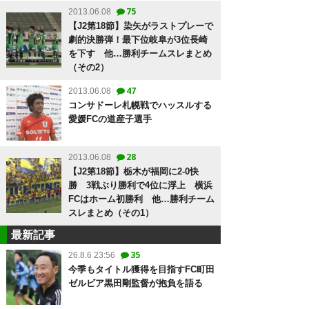
75
2013.06.08
【J2第18節】染矢がラストプレーで
劇的決勝弾！最下位岐阜が3位長崎
を下す 他…勝利チームスレまとめ
（その2）
47
2013.06.08
コンサドーレ札幌戦でハッスルする
愛媛FCの道産子選手
28
2013.06.08
【J2第18節】栃木が福岡に2-0快
勝 3戦ぶり勝利で4位に浮上 横浜
FCはホーム初勝利 他…勝利チーム
スレまとめ（その1）
最新記事
35
26.8.6 23:56
今季もタイトル獲得を目指すFC町田
ゼルビア黒田剛監督が抱負を語る