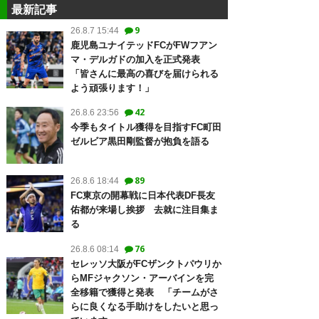
最新記事
9
26.8.7 15:44
鹿児島ユナイテッドFCがFWフアン
マ・デルガドの加入を正式発表
「皆さんに最高の喜びを届けられる
よう頑張ります！」
42
26.8.6 23:56
今季もタイトル獲得を目指すFC町田
ゼルビア黒田剛監督が抱負を語る
89
26.8.6 18:44
FC東京の開幕戦に日本代表DF長友
佑都が来場し挨拶 去就に注目集ま
る
76
26.8.6 08:14
セレッソ大阪がFCザンクトパウリか
らMFジャクソン・アーバインを完
全移籍で獲得と発表 「チームがさ
らに良くなる手助けをしたいと思っ