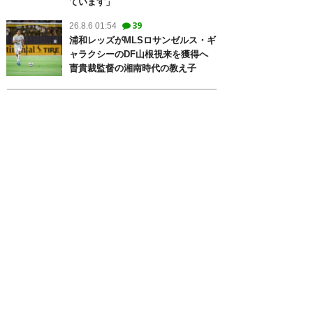
ています」
39
26.8.6 01:54
浦和レッズがMLSロサンゼルス・ギ
ャラクシーのDF山根視来を獲得へ
曺貴裁監督の湘南時代の教え子