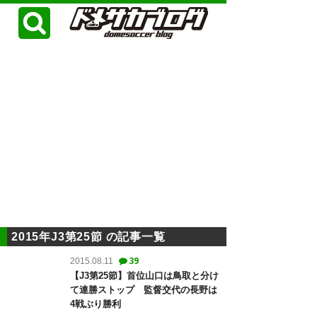
2015年J3第25節 の記事一覧
39
2015.08.11
【J3第25節】首位山口は鳥取と分け
て連勝ストップ 監督交代の長野は
4戦ぶり勝利