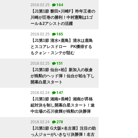
164
2018.02.25
【J1第1節 磐田×川崎F】昨年王者の
川崎が圧巻の勝利！中村憲剛は1ゴ
ール＆2アシストの活躍
165
2018.02.25
【J1第1節 清水×鹿島】清水は鹿島
とスコアレスドロー PK獲得する
もクォン・スンテが阻む
151
2018.02.25
【J1第1節 仙台×柏】新加入の板倉
が殊勲のヘッド弾！仙台が柏を下し
開幕白星スタート
147
2018.02.24
【J1第1節 湘南×長崎】湘南が昇格
組対決を制し開幕白星スタート！途
中出場の石川俊輝が殊勲の決勝弾
278
2018.02.24
【J1第1節 G大阪×名古屋】注目の助
っ人ジョーがいきなり決勝弾！名古