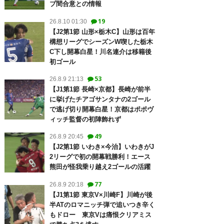
ブ間合意との情報
19
26.8.10 01:30
【J2第1節 山形×栃木C】山形は百年
構想リーグでシーズンW喫した栃木
C下し開幕白星！川名連介は移籍後
初ゴール
53
26.8.9 21:13
【J1第1節 長崎×京都】長崎が前半
に挙げたチアゴサンタナの2ゴール
で逃げ切り開幕白星！京都はポポヴ
ィッチ監督の初陣飾れず
49
26.8.9 20:45
【J2第1節 いわき×今治】いわきがJ
2リーグで初の開幕戦勝利！エース
熊田が怪我乗り越え2ゴールの活躍
77
26.8.9 20:18
【J1第1節 東京V×川崎F】川崎が後
半ATのロマニッチ弾で追いつき辛く
もドロー 東京Vは痛恨クリアミス