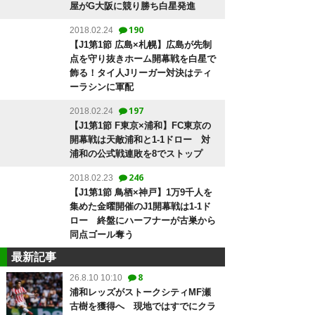
屋がG大阪に競り勝ち白星発進
190
2018.02.24
【J1第1節 広島×札幌】広島が先制
点を守り抜きホーム開幕戦を白星で
飾る！タイ人Jリーガー対決はティ
ーラシンに軍配
197
2018.02.24
【J1第1節 F東京×浦和】FC東京の
開幕戦は天敵浦和と1-1ドロー 対
浦和の公式戦連敗を8でストップ
246
2018.02.23
【J1第1節 鳥栖×神戸】1万9千人を
集めた金曜開催のJ1開幕戦は1-1ド
ロー 終盤にハーフナーが古巣から
同点ゴール奪う
最新記事
8
26.8.10 10:10
浦和レッズがストークシティMF瀬
古樹を獲得へ 現地ではすでにクラ