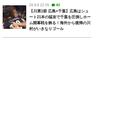
43
26.8.8 22:35
【J1第1節 広島×千葉】広島はシュ
ート21本の猛攻で千葉を圧倒しホー
ム開幕戦を飾る！海外から復帰の川
村がいきなりゴール