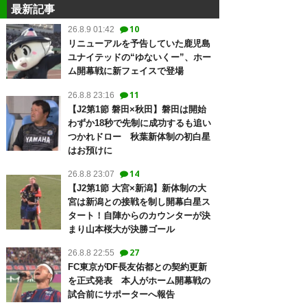
最新記事
10
26.8.9 01:42
リニューアルを予告していた鹿児島
ユナイテッドの“ゆないくー”、ホー
ム開幕戦に新フェイスで登場
11
26.8.8 23:16
【J2第1節 磐田×秋田】磐田は開始
わずか18秒で先制に成功するも追い
つかれドロー 秋葉新体制の初白星
はお預けに
14
26.8.8 23:07
【J2第1節 大宮×新潟】新体制の大
宮は新潟との接戦を制し開幕白星ス
タート！自陣からのカウンターが決
まり山本桜大が決勝ゴール
27
26.8.8 22:55
FC東京がDF長友佑都との契約更新
を正式発表 本人がホーム開幕戦の
試合前にサポーターへ報告