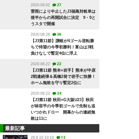
27
2020.09.02
雷雨により中止したJ3福島対岐阜は
後半からの再開試合に決定 9・9と
うスタで開催
36
2020.08.26
【J3第11節】讃岐が4ゴール逆転勝
ちで待望の今季初勝利！富山は3戦
負けなしで暫定4位に浮上
22
2020.08.22
【J3第11節 熊本×岩手】熊本が中原
2戦連続弾＆高橋2発で岩手に快勝！
ホーム無敗を守り暫定2位に
24
2020.08.22
【J3第11節 秋田×G大阪U23】秋田
が林容平の今季初ゴールで先制も追
いつかれドロー 開幕からの連続無
敗は11に
最新記事
13
26.8.10 10:10