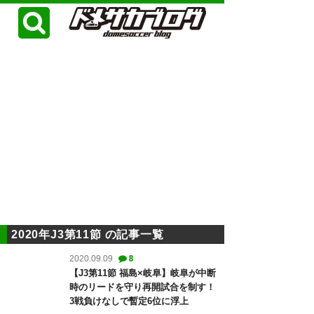
2020年J3第11節 の記事一覧
8
2020.09.09
【J3第11節 福島×岐阜】岐阜が中断
時のリードを守り再開試合を制す！
3戦負けなしで暫定6位に浮上