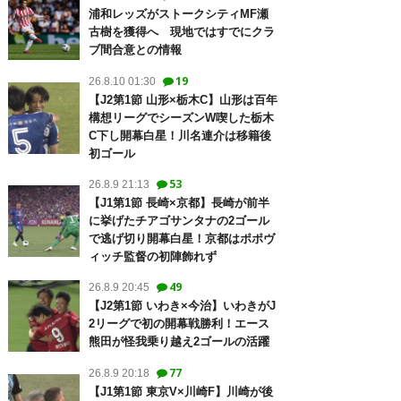
浦和レッズがストークシティMF瀬
古樹を獲得へ 現地ではすでにクラ
ブ間合意との情報
19
26.8.10 01:30
【J2第1節 山形×栃木C】山形は百年
構想リーグでシーズンW喫した栃木
C下し開幕白星！川名連介は移籍後
初ゴール
53
26.8.9 21:13
【J1第1節 長崎×京都】長崎が前半
に挙げたチアゴサンタナの2ゴール
で逃げ切り開幕白星！京都はポポヴ
ィッチ監督の初陣飾れず
49
26.8.9 20:45
【J2第1節 いわき×今治】いわきがJ
2リーグで初の開幕戦勝利！エース
熊田が怪我乗り越え2ゴールの活躍
77
26.8.9 20:18
【J1第1節 東京V×川崎F】川崎が後