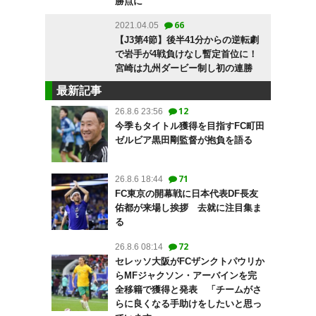
勝点に
66
2021.04.05
【J3第4節】後半41分からの逆転劇
で岩手が4戦負けなし暫定首位に！
宮崎は九州ダービー制し初の連勝
最新記事
12
26.8.6 23:56
今季もタイトル獲得を目指すFC町田
ゼルビア黒田剛監督が抱負を語る
71
26.8.6 18:44
FC東京の開幕戦に日本代表DF長友
佑都が来場し挨拶 去就に注目集ま
る
72
26.8.6 08:14
セレッソ大阪がFCザンクトパウリか
らMFジャクソン・アーバインを完
全移籍で獲得と発表 「チームがさ
らに良くなる手助けをしたいと思っ