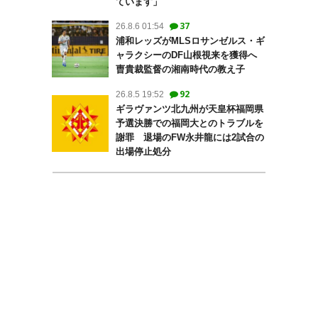
ています」
37
26.8.6 01:54
浦和レッズがMLSロサンゼルス・ギ
ャラクシーのDF山根視来を獲得へ
曺貴裁監督の湘南時代の教え子
92
26.8.5 19:52
ギラヴァンツ北九州が天皇杯福岡県
予選決勝での福岡大とのトラブルを
謝罪 退場のFW永井龍には2試合の
出場停止処分