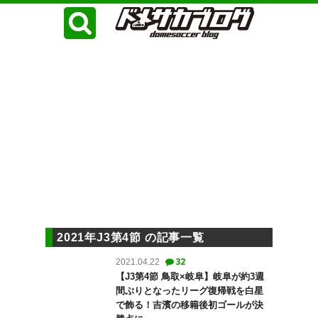
2021年J3第4節 の記事一覧
32
2021.04.22
【J3第4節 鳥取×岐阜】岐阜が約3週
間ぶりとなったリーグ復帰戦を白星
で飾る！吉濱の移籍後初ゴールが決