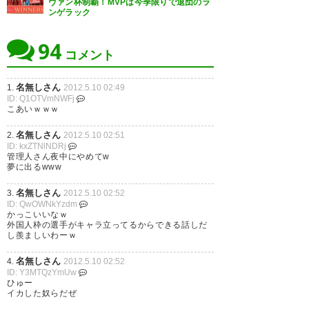
ヴァン杯制覇！MVPは今季限りで退団のラ
ンゲラック
94
コメント
名無しさん
1.
2012.5.10 02:49
ID: Q1OTVmNWFj
こあいｗｗｗ
名無しさん
2.
2012.5.10 02:51
ID: kxZTNlNDRj
管理人さん夜中にやめてw
夢に出るwww
名無しさん
3.
2012.5.10 02:52
ID: QwOWNkYzdm
かっこいいなｗ
外国人枠の選手がキャラ立ってるからできる話しだ
し羨ましいわーｗ
名無しさん
4.
2012.5.10 02:52
ID: Y3MTQzYmUw
ひゅー
イカした奴らだぜ