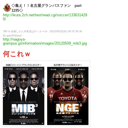
◇集え！！名古屋グランバスファン part
1195◇
http://ikura.2ch.net/test/read.cgi/soccer/133631429
0/
790 U-名無しさん＠実況はサッカーch：2012/05/10(木) 00:37:54.30
ID:qnUrPSGm0
http://nagoya-
grampus.jp/information/images/20120509_mib3.jpg
何これｗ