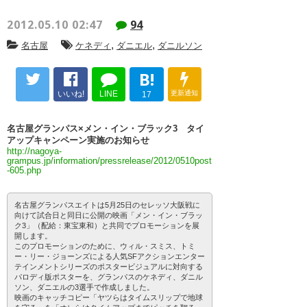
2012.05.10 02:47
94
,
,
名古屋
ケネディ
ダニエル
ダニルソン
B!
いいね!
LINE
更新通知
17
名古屋グランパス×メン・イン・ブラック3 タイ
アップキャンペーン実施のお知らせ
http://nagoya-
grampus.jp/information/pressrelease/2012/0510post
-605.php
名古屋グランパスエイトは5月25日のセレッソ大阪戦に
向けて試合日と同日に公開の映画「メン・イン・ブラッ
ク3」（配給：東宝東和）と共同でプロモーションを展
開します。
このプロモーションのために、ウィル・スミス、トミ
ー・リー・ジョーンズによる人気SFアクションエンター
テインメントシリーズのポスタービジュアルに対向する
パロディ版ポスターを、グランパスのケネディ、ダニル
ソン、ダニエルの3選手で作成しました。
映画のキャッチコピー「ヤツらはタイムスリップで地球