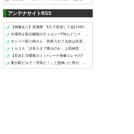
アンテナサイトRSS
【画像あり】居酒屋「6人で長居して会計4939円！喋りたい…
出場停止処分解除のチェルシーFWムドリク、今夏レンタル…
タトゥー彫り師さん「刺青入れてる奴は全員バカです」→30…
トルコ人「日本人まで獲るのか」上田綺世、トルコ名門が…
【百合】日曜夜のミミ×シーナ画像スレその7
妻が駅ビルで『浮気だ！』と怒鳴った男が、実は赤ん坊の…