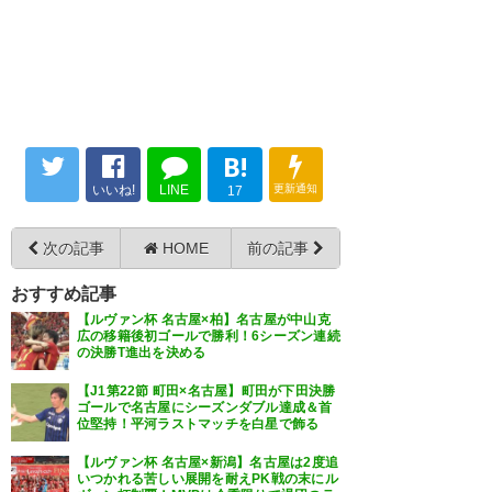
B!
いいね!
LINE
更新通知
17
次の記事
HOME
前の記事
おすすめ記事
【ルヴァン杯 名古屋×柏】名古屋が中山克
広の移籍後初ゴールで勝利！6シーズン連続
の決勝T進出を決める
【J1第22節 町田×名古屋】町田が下田決勝
ゴールで名古屋にシーズンダブル達成＆首
位堅持！平河ラストマッチを白星で飾る
【ルヴァン杯 名古屋×新潟】名古屋は2度追
いつかれる苦しい展開を耐えPK戦の末にル