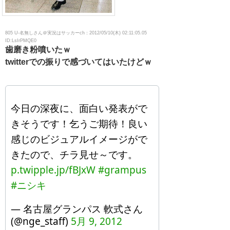
805 U-名無しさん＠実況はサッカーch：2012/05/10(木) 02:11:05.05
ID:LsIrPMQE0
歯磨き粉噴いたｗ
twitterでの振りで感づいてはいたけどｗ
今日の深夜に、面白い発表がで
きそうです！乞うご期待！良い
感じのビジュアルイメージがで
きたので、チラ見せ～です。
p.twipple.jp/fBJxW
#grampus
#ニシキ
— 名古屋グランパス 軟式さん
(@nge_staff)
5月 9, 2012