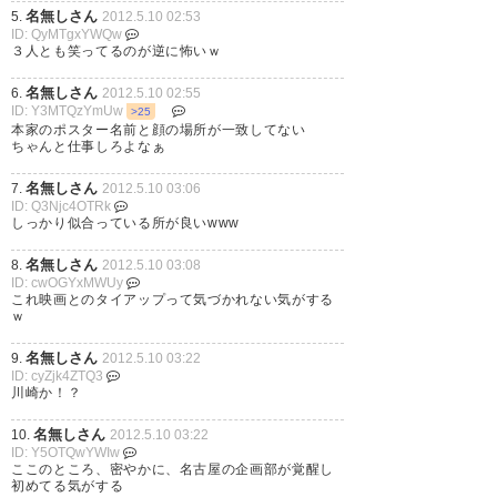
名無しさん
5.
2012.5.10 02:53
ID: QyMTgxYWQw
３人とも笑ってるのが逆に怖いｗ
名無しさん
6.
2012.5.10 02:55
ID: Y3MTQzYmUw
>25
本家のポスター名前と顔の場所が一致してない
ちゃんと仕事しろよなぁ
名無しさん
7.
2012.5.10 03:06
ID: Q3Njc4OTRk
しっかり似合っている所が良いwww
名無しさん
8.
2012.5.10 03:08
ID: cwOGYxMWUy
これ映画とのタイアップって気づかれない気がする
ｗ
名無しさん
9.
2012.5.10 03:22
ID: cyZjk4ZTQ3
川崎か！？
名無しさん
10.
2012.5.10 03:22
ID: Y5OTQwYWIw
ここのところ、密やかに、名古屋の企画部が覚醒し
初めてる気がする