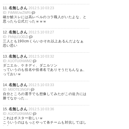
名無しさん
11.
2012.5.10 03:23
ID: FiMWUwZWRi
確か鯱スレには高レベルのコラ職人がいたよな、と
思ったら公式だったｗｗｗ
名無しさん
12.
2012.5.10 03:27
ID: FhNjU1ODZi
三人とも190cmくらいかそれ以上あるんだよなぁ
恐い恐い
名無しさん
13.
2012.5.10 03:32
ID: A1OTU0NWM2
ダニエル、ケネディ、ダニルソン
っていうのも役名や役者名でありそうだもんなぁ、
っておいｗ
名無しさん
14.
2012.5.10 03:33
ID: M0OTE3NGFi
自分ところの選手でも想像してみたがこの迫力には
勝てなかった…
名無しさん
15.
2012.5.10 03:36
ID: A1OTU0NWM2
これはポスター欲しいｗ
こういうのはもっとやって各チームも対抗してほし
いわｗ