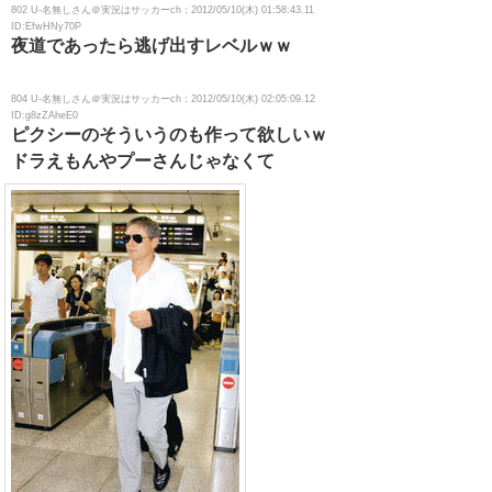
802 U-名無しさん＠実況はサッカーch：2012/05/10(木) 01:58:43.11
ID:EfwHNy70P
夜道であったら逃げ出すレベルｗｗ
804 U-名無しさん＠実況はサッカーch：2012/05/10(木) 02:05:09.12
ID:g8zZAheE0
ピクシーのそういうのも作って欲しいｗ
ドラえもんやプーさんじゃなくて