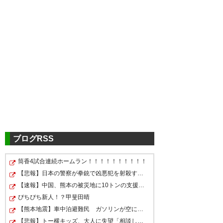
ブログRSS
筒香4試合連続ホームラン！！！！！！！！！！
【悲報】日本の警察が拳銃で凶悪犯を射殺すると「本当に…
【速報】中国、熊本の被災地に10トンの支援物資を黙々と…
ぴちぴち新人！？甲斐田晴
【熊本地震】車中泊避難民 ガソリンが空になり亡くなる
【悲報】トー横キッズ、大人に失望「相談しても、具体的…