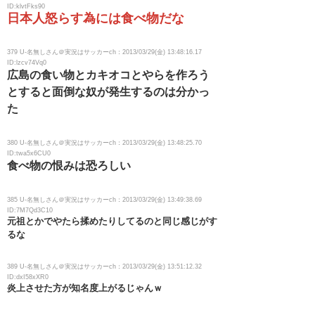
ID:klvtFks90
日本人怒らす為には食べ物だな
379 U-名無しさん＠実況はサッカーch：2013/03/29(金) 13:48:16.17
ID:lzcv74Vq0
広島の食い物とカキオコとやらを作ろう
とすると面倒な奴が発生するのは分かっ
た
380 U-名無しさん＠実況はサッカーch：2013/03/29(金) 13:48:25.70
ID:twa5x6CU0
食べ物の恨みは恐ろしい
385 U-名無しさん＠実況はサッカーch：2013/03/29(金) 13:49:38.69
ID:7M7Qd3C10
元祖とかでやたら揉めたりしてるのと同じ感じがす
るな
389 U-名無しさん＠実況はサッカーch：2013/03/29(金) 13:51:12.32
ID:dxI58xXR0
炎上させた方が知名度上がるじゃんｗ