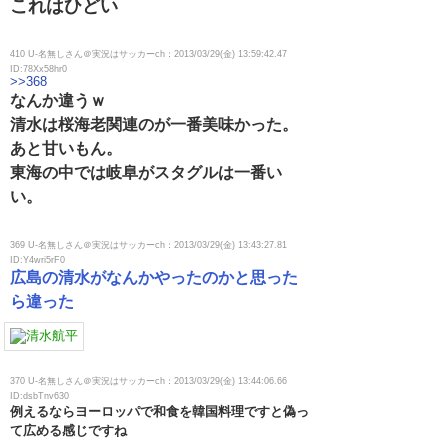
これはひどい
410 U-名無しさん＠実況はサッカーch：2013/03/29(金) 13:59:42.47
ID:78Xx58hr0
>>368
なんか違うｗ
清水は桜海老関連のが一番美味かった。
あと甘いもん。
東海の中では岐阜がスタグルは一番い
い。
369 U-名無しさん＠実況はサッカーch：2013/03/29(金) 13:43:27.81
ID:Y4wri5rF0
広島の清水がなんかやったのかと思った
ら違った
370 U-名無しさん＠実況はサッカーch：2013/03/29(金) 13:44:06.66
ID:dsbTnv630
例えるならヨーロッパで和食を韓国料理ですと偽っ
て広める感じですね