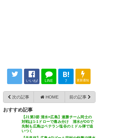
B!
いいね!
LINE
更新通知
7
次の記事
HOME
前の記事
おすすめ記事
【J1第3節 清水×広島】連勝チーム同士の
対戦は1-1ドローで痛み分け 清水がOGで
先制も広島はベテラン塩谷のミドル弾で追
いつく
【天皇杯】広島が3ゴール完封の快勝で清水