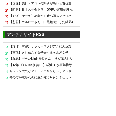
【画像】先日エアコンの効きが悪いと右往左往してた奴や…
【朗報】日本の年金制度、GPIFの運用が思ったより好調な…
【やばいケーキ】葛葉から叶へ贈るクセ強バースデーソン…
【悲報】カルビーさん、白黒包装にした結果4週連続売上減
アンテナサイトRSS
【野球＝有害】サッカースタジアムに大反対した秋田県の…
【画像】きしめんで女子会する名古屋女子、こうなってし…
【群馬】デカいNinja乗りさん、後方確認しない軽四に当て…
【J2第1節 宮崎×横浜FC】横浜FCが百年構想リーグ3位の宮…
セレッソ大阪がアル・アハリからシリア代表FWパブロ・サ…
俺の方が潔癖なのに嫁が俺に片付けさせようとしない。ス…