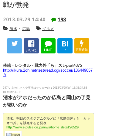
戦が勃発
2013.03.29 14:40
198
・
清水
広島
グルメ
B!
いいね!
LINE
更新通知
7
移籍・レンタル・戦力外「ら」スレpart4375
http://ikura.2ch.net/test/read.cgi/soccer/136449057
7/
347 U-名無しさん＠実況はサッカーch：2013/03/29(金) 13:33:34.88
ID:XfM2uUzI0
清水がアホだったのか広島と岡山の了見
が狭いのか
清水、明日のスタジアムグルメに「広島焼丼」と「カキ
オコ丼」を販売すると発表
http://www.s-pulse.co.jp/news/home_detail/20529