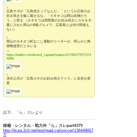
↓
広島サポが「広島焼きってなんだ」「というか広島のお
好み焼きを飯に載せるな」「カキオコは岡山名物だろ
う」と怒る （カキオコは関西風のお好み焼きにカキを大
量に入れた岡山のB級グルメで、広島風とは何の関係も
ない）
↓
岡山のカキオコ町おこし運動のリーダーが、明らかに商
標権侵害だとキレる
＞
https://twitter.com/brand_captain/status/31745077971374
4896
↓
清水公式が「広島カキのお好み焼きライス」に名前を変
更
以下、「ら」スレより
移籍・レンタル・戦力外「ら」スレpart4375
http://ikura.2ch.net/test/read.cgi/soccer/136449057
7/