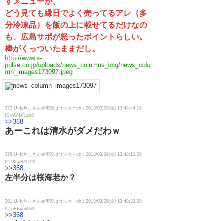
すメニューが、
どう見ても縁日でよく売ってるアレ（多
分冷凍品）を飯の上に載せてるだけなの
も、広島サポが怒ったポイントらしい。
棒がくっついたままだし。
http://www.s-
pulse.co.jp/uploads/news_columns_img/news_colu
mn_images173097.jpeg
373 U-名無しさん＠実況はサッカーch：2013/03/29(金) 13:44:44.16
ID:rAY1V1aX0
>>368
あーこれは清水がダメだわｗ
378 U-名無しさん＠実況はサッカーch：2013/03/29(金) 13:48:12.36
ID:9XaiBAUP0
>>368
左半分は桜海老か？
381 U-名無しさん＠実況はサッカーch：2013/03/29(金) 13:48:32.20
ID:pFBuovhb0
>>368