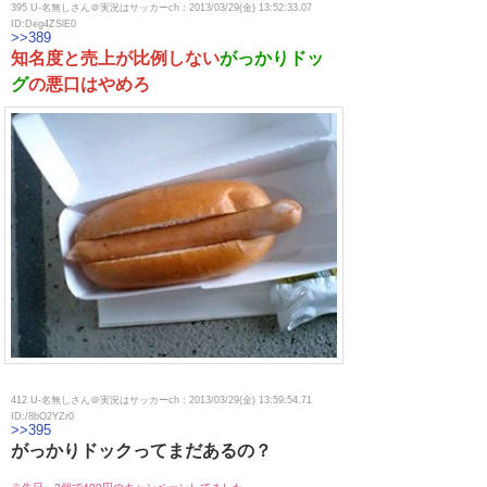
395 U-名無しさん＠実況はサッカーch：2013/03/29(金) 13:52:33.07
ID:Deg4ZSlE0
>>389
知名度と売上が比例しない
がっかりドッ
グ
の悪口はやめろ
412 U-名無しさん＠実況はサッカーch：2013/03/29(金) 13:59:54.71
ID:/8bO2YZr0
>>395
がっかりドックってまだあるの？