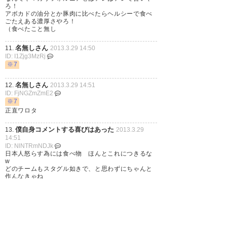
ろ！
アボカドの油分とか豚肉に比べたらヘルシーで食べ
ごたえある濃厚さやろ！
（食べたこと無し
名無しさん
11.
2013.3.29 14:50
ID: I1Zjg3MzRj
※7
名無しさん
12.
2013.3.29 14:51
ID: FjNGZmZmE2
※7
正直ワロタ
僕自身コメントする喜びはあった
13.
2013.3.29
14:51
ID: NlNTRmNDJk
日本人怒らす為には食べ物 ほんとこれにつきるな
w
どのチームもスタグル如きで、と思わずにちゃんと
作んなきゃね
名無しさん
14.
2013.3.29 14:54
ID: lmYmZlYmVj
※7
くっそｗ