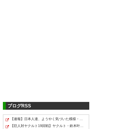
ブログRSS
【速報】日本人達、ようやく気づいた模様・・・・・
【巨人対ヤクルト19回戦】ヤクルト・鈴木叶、巨人・小笠…