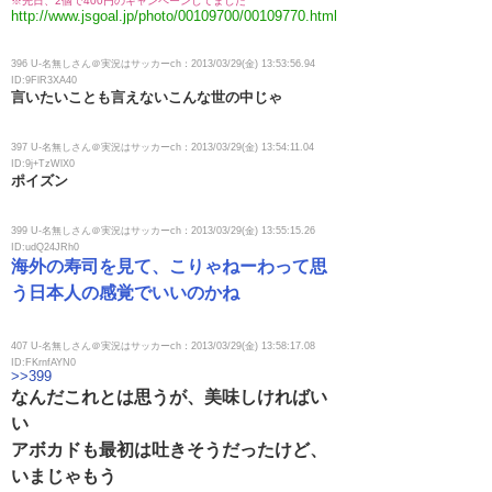
※先日、2個で400円のキャンペーンしてました
http://www.jsgoal.jp/photo/00109700/00109770.html
396 U-名無しさん＠実況はサッカーch：2013/03/29(金) 13:53:56.94
ID:9FlR3XA40
言いたいことも言えないこんな世の中じゃ
397 U-名無しさん＠実況はサッカーch：2013/03/29(金) 13:54:11.04
ID:9j+TzWlX0
ポイズン
399 U-名無しさん＠実況はサッカーch：2013/03/29(金) 13:55:15.26
ID:udQ24JRh0
海外の寿司を見て、こりゃねーわって思
う日本人の感覚でいいのかね
407 U-名無しさん＠実況はサッカーch：2013/03/29(金) 13:58:17.08
ID:FKrnfAYN0
>>399
なんだこれとは思うが、美味しければい
い
アボカドも最初は吐きそうだったけど、
いまじゃもう