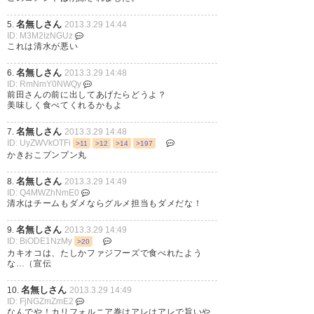
名無しさん
5.
2013.3.29 14:44
ID: M3M2IzNGUz
これは清水が悪い
名無しさん
6.
2013.3.29 14:48
ID: RmNmY0NWQy
前田さんの前に出してあげたらどうよ？
美味しく食べてくれるかもよ
名無しさん
7.
2013.3.29 14:48
ID: UyZWVkOTFi
>11
>12
>14
>197
かきおこプンプン丸
名無しさん
8.
2013.3.29 14:49
ID: Q4MWZhNmE0
清水はチームもダメならグルメ担当もダメだな！
名無しさん
9.
2013.3.29 14:49
ID: BiODE1NzMy
>20
カキオコは、たしかファジフーズで食べれたよう
な…（宣伝
名無しさん
10.
2013.3.29 14:49
ID: FjNGZmZmE2
なんでや！カリフォルニア巻はアレはアレで旨いや