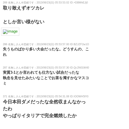
269 名無しさん＠恐縮です：2013/06/23(日) 05:53:53.02 ID:+DBMhEJj0
取り敢えずオツカレ
としか言い様がない
286 名無しさん＠恐縮です：2013/06/23(日) 05:53:57.00 ID:BZJZF2w1O
失うものばかり多い大会だったな。どうすんの、こ
れ
287 名無しさん＠恐縮です：2013/06/23(日) 05:53:57.30 ID:Qc2N01W40
実質3-1とか言われても仕方ない試合だったな
執念を見せたみたいなことでお茶を濁すかなマスコ
ミ
371 名無しさん＠恐縮です：2013/06/23(日) 05:54:31.08 ID:IOOWH5lY0
今日本田ダメだったな全然収まんなかっ
たわ
やっぱりイタリアで完全燃焼したか