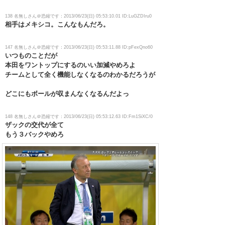
138 名無しさん＠恐縮です：2013/06/23(日) 05:53:10.01 ID:LuGZDIru0
相手はメキシコ。こんなもんだろ。
147 名無しさん＠恐縮です：2013/06/23(日) 05:53:11.88 ID:pFexQno60
いつものことだが
本田をワントップにするのいい加減やめろよ
チームとして全く機能しなくなるのわかるだろうが
どこにもボールが収まんなくなるんだよっ
148 名無しさん＠恐縮です：2013/06/23(日) 05:53:12.63 ID:Fm1SiXC/0
ザックの交代が全て
もう３バックやめろ