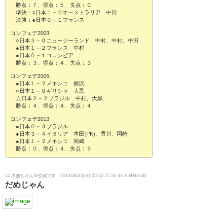
勝点：７、得点：５、失点：０
準決：○日本１－０オーストラリア 中田
決勝：●日本０－１フランス
コンフェデ2003
○日本３－０ニュージーランド 中村、中村、中田
●日本１－２フランス 中村
●日本０－１コロンビア
勝点：３、得点：４、失点：３
コンフェデ2005
●日本１－２メキシコ 柳沢
○日本１－０ギリシャ 大黒
△日本２－２ブラジル 中村、大黒
勝点：４、得点：４、失点：４
コンフェデ2013
●日本０－３ブラジル
●日本３－４イタリア 本田(PK)、香川、岡崎
●日本１－２メキシコ 岡崎
勝点：０、得点：４、失点：９
14 名無しさん＠恐縮です：2013/06/23(日) 05:52:27.56 ID:vLHMZtdl0
だめじゃん