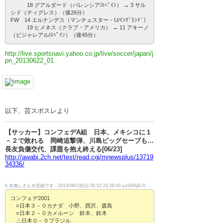
18 グアルダード（バレンシア/ｽﾍﾟｲﾝ） → 3 サル
シド（ティグレス）（後26分）
FW 14 エルナンデス（マンチェスター・U/ｲﾝｸﾞﾗﾝﾄﾞ）
19 ヒメネス（クラブ・アメリカ） → 11 アキーノ
（ビジャレアル/ｽﾍﾟｲﾝ）（後45分）
http://live.sportsnavi.yahoo.co.jp/live/soccer/japan/j
pn_20130622_01
以下、芸スポスレより
【サッカー】コンフェデA組 日本、メキシコに１
－２で敗れる 岡崎追撃弾、川島ビッグセーブも…
長友負傷交代、課題を抱え終える[06/23]
http://awabi.2ch.net/test/read.cgi/mnewsplus/13719
34336/
6 名無しさん＠恐縮です：2013/06/23(日) 05:52:23.28 ID:yo5ARjEc0
コンフェデ2001
○日本３－０カナダ 小野、西沢、森島
○日本２－０カメルーン 鈴木、鈴木
△日本０－０ブラジル