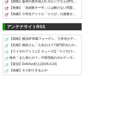
【朗報】阪神の新外国人D.ガルシアさんOPS.966のwRC+188w…
【画像】「未経験チー牛」には解けない問題がこれｗｗｗｗ
【画像】小学生アイドル「りりぴ」の激痩せダンス動画に…
アンテナサイトRSS
【億砲】横浜M“和製フォーデン、三井寺がデビューｗｗｗ…
【悲報】桐谷さん「人生かけて7億円貯めたのにガンで死ぬ…
【ライザのアトリエ】キューズQ「ライザ(ライザリン・シ…
海外「また来たの？」中島翔哉のポルティモネンセ電撃復…
【実況】DeNAvs巨人(2026.4.24)
【画像】キス釣りするんや