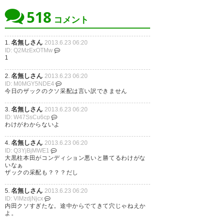
518
コメント
名無しさん
1.
2013.6.23 06:20
ID: Q2MzExOTMw
1
名無しさん
2.
2013.6.23 06:20
ID: M0MGY5NDE4
今日のザックのクソ采配は言い訳できません
名無しさん
3.
2013.6.23 06:20
ID: W47SsCu6cp
わけがわからないよ
名無しさん
4.
2013.6.23 06:20
ID: Q3YjBjMWE1
大黒柱本田がコンディション悪いと勝てるわけがな
いなぁ
ザックの采配も？？？だし
名無しさん
5.
2013.6.23 06:20
ID: VlMzdjNjcx
内田クソすぎたな。途中からでてきて穴じゃねえか
よ。