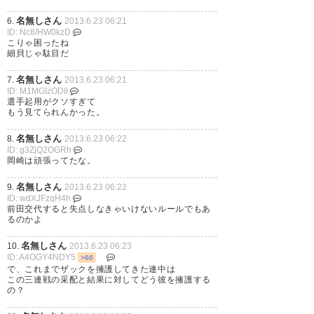
名無しさん
6.
2013.6.23 06:21
ID: Nc8/HW0kzD
こりゃ困ったね
細貝じゃ駄目だ
名無しさん
7.
2013.6.23 06:21
ID: M1MGIzODll
選手起用がクソすぎて
もう見てられんかった。
名無しさん
8.
2013.6.23 06:22
ID: g3ZjQ2OGRh
岡崎は頑張ってたな。
名無しさん
9.
2013.6.23 06:22
ID: wdXJFzqH4h
前田交代すると失点しなきゃいけないルールでもあ
るのかよ
名無しさん
10.
2013.6.23 06:23
ID: A4OGY4NDY5
>66
で、これまでザックを擁護してきた連中は
この三連戦の采配と結果に対してどう彼を擁護する
の？