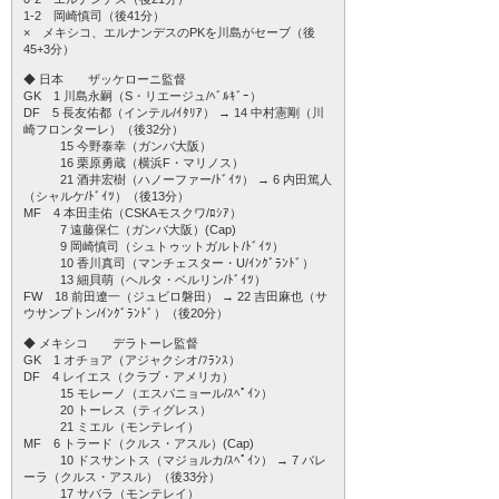
1-2 岡崎慎司（後41分）
× メキシコ、エルナンデスのPKを川島がセーブ（後
45+3分）
◆ 日本 ザッケローニ監督
GK 1 川島永嗣（S・リエージュ/ﾍﾞﾙｷﾞｰ）
DF 5 長友佑都（インテル/ｲﾀﾘｱ） → 14 中村憲剛（川
崎フロンターレ）（後32分）
15 今野泰幸（ガンバ大阪）
16 栗原勇蔵（横浜F・マリノス）
21 酒井宏樹（ハノーファー/ﾄﾞｲﾂ） → 6 内田篤人
（シャルケ/ﾄﾞｲﾂ）（後13分）
MF 4 本田圭佑（CSKAモスクワ/ﾛｼｱ）
7 遠藤保仁（ガンバ大阪）(Cap)
9 岡崎慎司（シュトゥットガルト/ﾄﾞｲﾂ）
10 香川真司（マンチェスター・U/ｲﾝｸﾞﾗﾝﾄﾞ）
13 細貝萌（ヘルタ・ベルリン/ﾄﾞｲﾂ）
FW 18 前田遼一（ジュビロ磐田） → 22 吉田麻也（サ
ウサンプトン/ｲﾝｸﾞﾗﾝﾄﾞ）（後20分）
◆ メキシコ デラトーレ監督
GK 1 オチョア（アジャクシオ/ﾌﾗﾝｽ）
DF 4 レイエス（クラブ・アメリカ）
15 モレーノ（エスパニョール/ｽﾍﾟｲﾝ）
20 トーレス（ティグレス）
21 ミエル（モンテレイ）
MF 6 トラード（クルス・アスル）(Cap)
10 ドスサントス（マジョルカ/ｽﾍﾟｲﾝ） → 7 バレ
ーラ（クルス・アスル）（後33分）
17 サバラ（モンテレイ）