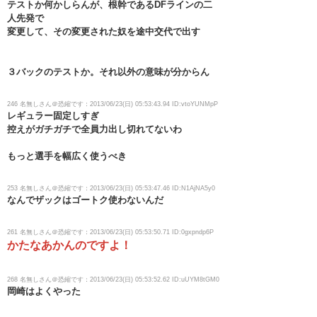
テストか何かしらんが、根幹であるDFラインの二
人先発で
変更して、その変更された奴を途中交代で出す
３バックのテストか。それ以外の意味が分からん
246 名無しさん＠恐縮です：2013/06/23(日) 05:53:43.94 ID:vtoYUNMpP
レギュラー固定しすぎ
控えがガチガチで全員力出し切れてないわ
もっと選手を幅広く使うべき
253 名無しさん＠恐縮です：2013/06/23(日) 05:53:47.46 ID:N1AjNA5y0
なんでザックはゴートク使わないんだ
261 名無しさん＠恐縮です：2013/06/23(日) 05:53:50.71 ID:0gxpndp6P
かたなあかんのですよ！
268 名無しさん＠恐縮です：2013/06/23(日) 05:53:52.62 ID:uUYM8tGM0
岡崎はよくやった