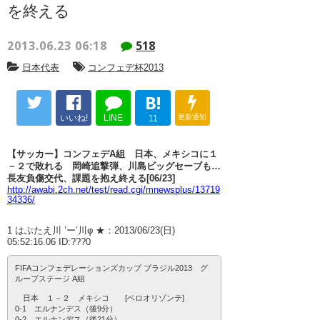
を終える
2013.06.23 06:18
518
日本代表
コンフェデ杯2013
B!
いいね!
LINE
更新通知
11
【サッカー】コンフェデA組 日本、メキシコに１
－２で敗れる 岡崎追撃弾、川島ビッグセーブも…
長友負傷交代、課題を抱え終える[06/23]
http://awabi.2ch.net/test/read.cgi/mnewsplus/13719
34336/
1 はぶたえ川 ’ー’川φ ★：2013/06/23(日)
05:52:16.06 ID:???0
FIFAコンフェデレーションズカップ ブラジル2013 グ
ループステージ A組
日本 １－２ メキシコ [ベロオリゾンテ]
0-1 エルナンデス（後9分）
0-2 エルナンデス（後21分）