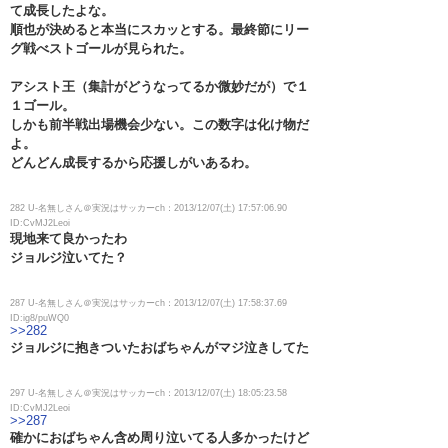
て成長したよな。
順也が決めると本当にスカッとする。最終節にリー
グ戦べストゴールが見られた。
アシスト王（集計がどうなってるか微妙だが）で１
１ゴール。
しかも前半戦出場機会少ない。この数字は化け物だ
よ。
どんどん成長するから応援しがいあるわ。
282 U-名無しさん＠実況はサッカーch：2013/12/07(土) 17:57:06.90
ID:CvMJ2Leoi
現地来て良かったわ
ジョルジ泣いてた？
287 U-名無しさん＠実況はサッカーch：2013/12/07(土) 17:58:37.69
ID:ig8/puWQ0
>>282
ジョルジに抱きついたおばちゃんがマジ泣きしてた
297 U-名無しさん＠実況はサッカーch：2013/12/07(土) 18:05:23.58
ID:CvMJ2Leoi
>>287
確かにおばちゃん含め周り泣いてる人多かったけど