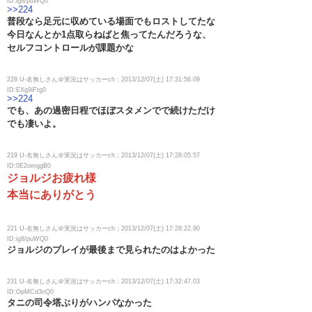
ID:ig8/puWQ0
>>224
普段なら足元に収めている場面でもロストしてたな
今日なんとか1点取らねばと焦ってたんだろうな、
セルフコントロールが課題かな
228 U-名無しさん＠実況はサッカーch：2013/12/07(土) 17:31:56.09
ID:EXg9iFtg0
>>224
でも、あの過密日程でほぼスタメンでで続けただけ
でも凄いよ。
219 U-名無しさん＠実況はサッカーch：2013/12/07(土) 17:28:05.57
ID:0E2omggB0
ジョルジお疲れ様
本当にありがとう
221 U-名無しさん＠実況はサッカーch：2013/12/07(土) 17:28:22.90
ID:ig8/puWQ0
ジョルジのプレイが最後まで見られたのはよかった
231 U-名無しさん＠実況はサッカーch：2013/12/07(土) 17:32:47.03
ID:OpMCd3nQ0
タニの司令塔ぶりがハンパなかった