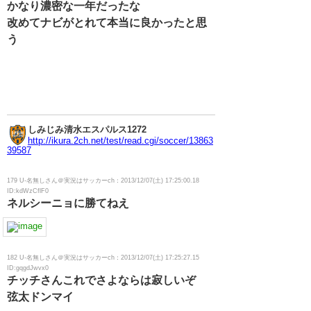
かなり濃密な一年だったな
改めてナビがとれて本当に良かったと思
う
しみじみ清水エスパルス1272
http://ikura.2ch.net/test/read.cgi/soccer/13863
39587
179 U-名無しさん＠実況はサッカーch：2013/12/07(土) 17:25:00.18
ID:kdWzCflF0
ネルシーニョに勝てねえ
182 U-名無しさん＠実況はサッカーch：2013/12/07(土) 17:25:27.15
ID:gqgdJwvx0
チッチさんこれでさよならは寂しいぞ
弦太ドンマイ