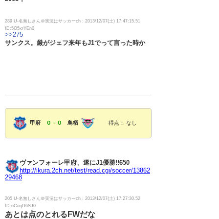
289 U-名無しさん＠実況はサッカーch：2013/12/07(土) 17:47:15.51
ID:5O5xrYEn0
>>275
サンクス。厳がジェフ来年もJ1でって言った時か
甲府
０－０
鳥栖
得点： なし
ヴァンフォーレ甲府、遂にJ1優勝!!650
http://ikura.2ch.net/test/read.cgi/soccer/13862
29468
205 U-名無しさん＠実況はサッカーch：2013/12/07(土) 17:27:30.52
ID:nCuqD6SJ0
あとは点のとれるFWだな