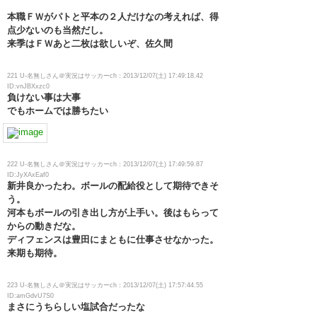
本職ＦＷがパトと平本の２人だけなの考えれば、得
点少ないのも当然だし。
来季はＦＷあと二枚は欲しいぞ、佐久間
221 U-名無しさん＠実況はサッカーch：2013/12/07(土) 17:49:18.42
ID:vnJBXxzc0
負けない事は大事
でもホームでは勝ちたい
222 U-名無しさん＠実況はサッカーch：2013/12/07(土) 17:49:59.87
ID:JyXAxEaf0
新井良かったわ。ボールの配給役として期待できそ
う。
河本もボールの引き出し方が上手い。後はもらって
からの動きだな。
ディフェンスは豊田にまともに仕事させなかった。
来期も期待。
223 U-名無しさん＠実況はサッカーch：2013/12/07(土) 17:57:44.55
ID:amGdvU7S0
まさにうちらしい塩試合だったな