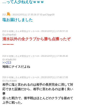
…って人少ねえなｗｗｗ
鳥
212
：2013/12/07(土) 17:35:29.37 ID:puCSpgn30
塩お届けしました
213 U-名無しさん＠実況はサッカーch：2013/12/07(土) 17:35:57.22
ID:ySYqlnRd0
清水以外の全クラブから勝ち点獲ったぞ
ーーー
214 U-名無しさん＠実況はサッカーch：2013/12/07(土) 17:36:28.40
ID:/K5pBL050
>>213
地味にナイスだよね
219 U-名無しさん＠実況はサッカーch：2013/12/07(土) 17:46:17.83
ID:iTbcR3bM0
相手に塩と言われるのは相手の長所完全に消して対
応できた証拠だから、相手に言われるのは凄く良い
事
劣った戦力で、後半戦はほとんどのクラブを嵌めて
上手に戦った。