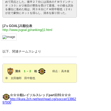
めて同点とした。後半２７分には清水のＦＷラドンチッ
チ（３０）が２枚目の警告を受けて退場。その後も試合
を優位に進めた柏は、同３８分にＦＷ田中順也（２６）
が左で豪快にネットを揺らし、清水を振り切った。
[J’s GOAL]J1順位表
http://www.jsgoal.jp/ranking/j1.html
以下、関連チームスレより
清水
１－２
柏
得点： 高木俊
幸 太田徹郎 田中順也
☆☆☆柏レイソルスレッドpart1191☆☆☆
http://ikura.2ch.net/test/read.cgi/soccer/13862
97930