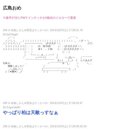
広島おめ
※後半27分にFWラドンチッチが2枚目のイエローで退場
184 U-名無しさん＠実況はサッカーch：2013/12/07(土) 17:26:01.76
ID:fwFXlajt0
／⌒ヽ ／⌒⌒ヽ へ,,))),,へ
／／＼ ＼ ＿）））））））））））））））））））））＿ ／彡 ヽ ＼ ∠γ⌒ヽ__.,>
／／ミミﾐ＼＼ | ┌────────┐ |彡彡彡彡ヽ＼ （( Γ)）
ミミミミミミミミ|：： ｜ J1 第34節 |：： |彡彡彡彡彡ヽ＼ |i””’iｌ|
ミミミミミミミミミ|：： ｜ 清 1 - 2 柏 |：： |彡彡彡彡彡彡ヽ＼ ||o,,i||
|：： ｜ |：： | ｀ー゛
| └──-（__●__）-──┘ |
｜ ┌────┐ | へ,,))),,ヘ ／￣￣￣￣￣￣
￣￣￣￣￣￣￣￣￣￣￣￣ ∬∠ ( ＿) _,> く とりあえずお疲れ
広島が 。 ／￣￣￣￣￣旦￣(_, ） ＼＿＿＿＿＿＿
優勝しました / ／ ＼
_へ,,)))),,,ヘ_/ |￣￣￣￣￣￣￣￣￣￣￣|、＿）
∠［●|圖|●］_,> ￣|￣|￣￣￣￣￣￣|￣|￣
185 U-名無しさん＠実況はサッカーch：2013/12/07(土) 17:26:03.47
ID:SJgm34dI0
やっぱり柏は天敵っすなぁ
186 U-名無しさん＠実況はサッカーch：2013/12/07(土) 17:26:56.03 ID: