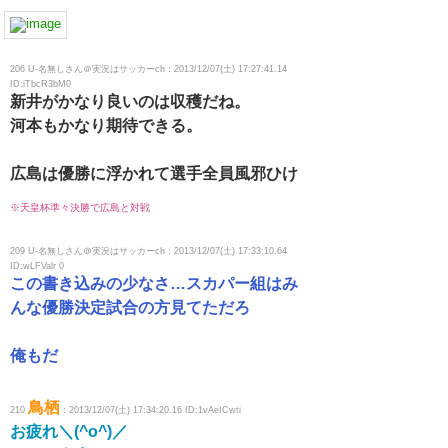
206 U-名無しさん＠実況はサッカーch：2013/12/07(土) 17:27:41.14
ID:iTbcR3bM0
新井がかなり良いのは収穫だね。
河本もかなり期待できる。
広島は優勝に浮かれて選手全員風邪ひけ
※天皇杯準々決勝で広島と対戦
209 U-名無しさん＠実況はサッカーch：2013/12/07(土) 17:33:10.64
ID:wLFValr 0
この書き込みの少なさ…スカパー組はみ
んな優勝決定試合の方見てただろ
俺もだ
鳥栖
210
：2013/12/07(土) 17:34:20.16 ID:1vAeICwti
お疲れ＼(^o^)／