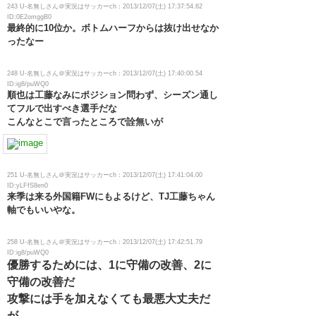
243 U-名無しさん＠実況はサッカーch：2013/12/07(土) 17:37:54.62
ID:0E2omggB0
最終的に10位か。ボトムハーフからは抜け出せなか
ったなー
248 U-名無しさん＠実況はサッカーch：2013/12/07(土) 17:40:00.54
ID:ig8/puWQ0
順也は工藤なみにポジション問わず、シーズン通し
てフルで出すべき選手だな
こんなとこで言ったところで詮無いが
251 U-名無しさん＠実況はサッカーch：2013/12/07(土) 17:41:04.00
ID:yLFfS8en0
来季は来る外国籍FWにもよるけど、TJ工藤ちゃん
軸でもいいやな。
258 U-名無しさん＠実況はサッカーch：2013/12/07(土) 17:42:51.79
ID:ig8/puWQ0
優勝するためには、1に守備の改善、2に
守備の改善だ
攻撃には手を加えなくても最悪大丈夫だ
が、