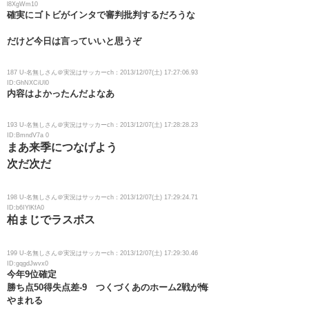
l8XgWm10
確実にゴトビがインタで審判批判するだろうな
だけど今日は言っていいと思うぞ
187 U-名無しさん＠実況はサッカーch：2013/12/07(土) 17:27:06.93
ID:GhNXCiUl0
内容はよかったんだよなあ
193 U-名無しさん＠実況はサッカーch：2013/12/07(土) 17:28:28.23
ID:BmndV7a 0
まあ来季につなげよう
次だ次だ
198 U-名無しさん＠実況はサッカーch：2013/12/07(土) 17:29:24.71
ID:b6IYlKfA0
柏まじでラスボス
199 U-名無しさん＠実況はサッカーch：2013/12/07(土) 17:29:30.46
ID:gqgdJwvx0
今年9位確定
勝ち点50得失点差-9 つくづくあのホーム2戦が悔
やまれる