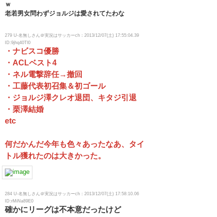
ｗ
老若男女問わずジョルジは愛されてたわな
279 U-名無しさん＠実況はサッカーch：2013/12/07(土) 17:55:04.39
ID:9jhq40Tl0
・ナビスコ優勝
・ACLベスト4
・ネル電撃辞任→撤回
・工藤代表初召集＆初ゴール
・ジョルジ澤クレオ退団、キタジ引退
・栗澤結婚
etc
何だかんだ今年も色々あったなあ、タイ
トル獲れたのは大きかった。
284 U-名無しさん＠実況はサッカーch：2013/12/07(土) 17:58:10.06
ID:rMiNa89E0
確かにリーグは不本意だったけど