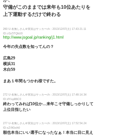
守備がこのままでは来年も10位あたりを
上下運動するだけで終わる
260 U-名無しさん＠実況はサッカーch：2013/12/07(土) 17:43:21.11
ID:cGz5TQbU0
http://www.jsgoal.jp/ranking/j1.html
今年の失点数を知ってんの？
広島29
横浜31
木白59
まあ１年間もつかれ様ですた。
272 U-名無しさん＠実況はサッカーch：2013/12/07(土) 17:48:14.34
ID:dY/xpB6C0
終わってみれば10位か…来年こそ守備しっかりして
上位目指したい
277 U-名無しさん＠実況はサッカーch：2013/12/07(土) 17:52:54.24
ID:sZ/9Gxih0
順也本当にいい選手になったなぁ！本当に目に見え