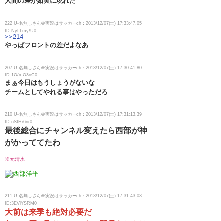
人間の差が如実に現れた
222 U-名無しさん＠実況はサッカーch：2013/12/07(土) 17:33:47.05
ID:NyLTmy/U0
>>214
やっぱフロントの差だよなあ
207 U-名無しさん＠実況はサッカーch：2013/12/07(土) 17:30:41.80
ID:1O/mO3nC0
まぁ今日はもうしょうがないな
チームとしてやれる事はやっただろ
210 U-名無しさん＠実況はサッカーch：2013/12/07(土) 17:31:13.39
ID:nSIHr6nr0
最後総合にチャンネル変えたら西部が神
がかっててたわ
※元清水
211 U-名無しさん＠実況はサッカーch：2013/12/07(土) 17:31:43.03
ID:3EVlYSRM0
大前は来季も絶対必要だ