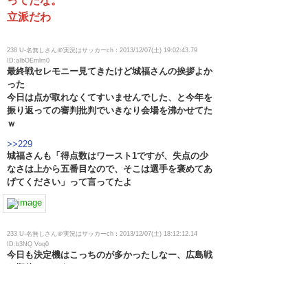
ってたな。
立派だわ
238 U-名無しさん＠実況はサッカーch：2013/12/07(土) 19:02:43.79
ID:aIbOEmlm0
最終戦セレモニー見てきたけど城福さんの挨拶よか
った
今日は点が取れなくてすいませんでした、と今年を
振り返っての審判批判でいきなり会場を沸かせてた
ｗ
>>229
城福さんも「得点数はワースト1ですが、失点の少
なさは上から五番目なので、そこは選手を褒めてあ
げてください」って言ってたよ
233 U-名無しさん＠実況はサッカーch：2013/12/07(土) 18:12:12.14
ID:b3NQ Voq0
今日も決定機はこっちのが多かったしなー、広島戦
も期待できそうだわ。
237 U-名無しさん＠実況はサッカーch：2013/12/07(土) 18:24:22.45