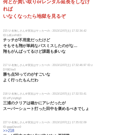
何とか買い取りorレンタル延長をしなけ
れば
いなくなったら地獄を見るぞ
215 U-名無しさん＠実況はサッカーch：2013/12/07(土) 17:32:34.42
ID:LdEznPdE0
チッチが不用意だったけど
そもそも翔が単純なパスミスしたのがな…
翔もがんばってるけど課題も多いな
217 U-名無しさん＠実況はサッカーch：2013/12/07(土) 17:32:46.97 ID:z
DY9EVw0
勝ち点50ってのがすごいな
よく行ったもんだわ
218 U-名無しさん＠実況はサッカーch：2013/12/07(土) 17:32:53.41
ID:sfFyVqMg0
三浦のクリアは確かにアレだったが
スーパーシュート打った田中を褒めるべきでしょ
227 U-名無しさん＠実況はサッカーch：2013/12/07(土) 17:35:02.09
ID:gqgdJwvx0
>>218