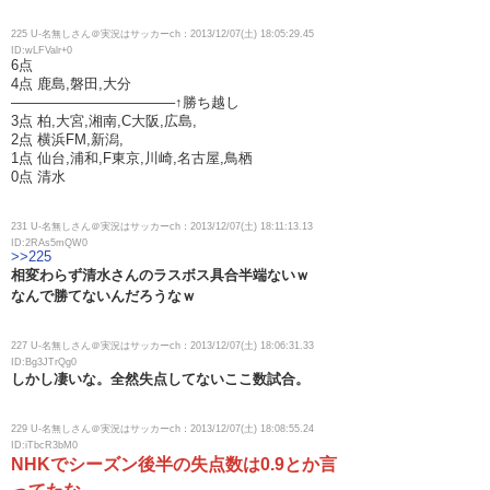
225 U-名無しさん＠実況はサッカーch：2013/12/07(土) 18:05:29.45
ID:wLFValr+0
6点
4点 鹿島,磐田,大分
———————————–↑勝ち越し
3点 柏,大宮,湘南,C大阪,広島,
2点 横浜FM,新潟,
1点 仙台,浦和,F東京,川崎,名古屋,鳥栖
0点 清水
231 U-名無しさん＠実況はサッカーch：2013/12/07(土) 18:11:13.13
ID:2RAs5mQW0
>>225
相変わらず清水さんのラスボス具合半端ないｗ
なんで勝てないんだろうなｗ
227 U-名無しさん＠実況はサッカーch：2013/12/07(土) 18:06:31.33
ID:Bg3JTrQg0
しかし凄いな。全然失点してないここ数試合。
229 U-名無しさん＠実況はサッカーch：2013/12/07(土) 18:08:55.24
ID:iTbcR3bM0
NHKでシーズン後半の失点数は0.9とか言