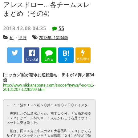
アレスドロー…各チームスレ
まとめ（その4）
2013.12.08 04:35
55
・
柏
甲府
2013年J1第34節
B!
いいね!
LINE
更新通知
2
[ニッカン]柏が清水に逆転勝ち 田中がＶ弾／第34
節
http://www.nikkansports.com/soccer/news/f-sc-tp1-
20131207-1228399.html
＜Ｊ１：清水１－２柏＞◇第３４節◇７日◇アイスタ
先制したのは清水だった。前半１０分、ＦＷ高木俊幸
（２２）がゴール前でＤＦ１人をかわして右足でサイド
ネットに突き刺した。
柏は、同３４分に中央のＭＦ大谷秀和（２９）から右
サイドでパスを受けたＭＦ太田徹郎（２４）が左足で決