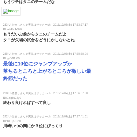
もうウチはタニのチームだな
233 U-名無しさん＠実況はサッカーch：2013/12/07(土) 17:33:57.17
ID:raMlYJeW0
もうだいぶ前からタニのチームだよ
タニが欠場の試合をどうにかしないとね
235 U-名無しさん＠実況はサッカーch：2013/12/07(土) 17:35:38.94
ID:grO4B i00
最後に10位にジャンプアップか
落ちるところと上がるところが激しい最
終節だった
238 U-名無しさん＠実況はサッカーch：2013/12/07(土) 17:36:07.68
ID:1Yg6uJ2y0
終わり良ければすべて良し
242 U-名無しさん＠実況はサッカーch：2013/12/07(土) 17:37:41.51
ID:RL IpJCn0
川崎いつの間にか３位にびっくり