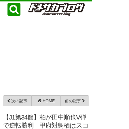
次の記事
HOME
前の記事
【J1第34節】柏が田中順也V弾
で逆転勝利 甲府対鳥栖はスコ