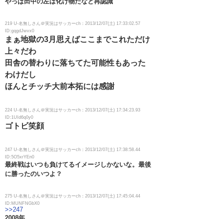
やっぱ田中の左は化け物だなと再認識
219 U-名無しさん＠実況はサッカーch：2013/12/07(土) 17:33:02.57
ID:gqgdJwvx0
まぁ地獄の3月思えばここまでこれただけ
上々だわ
田舎の替わりに落ちてた可能性もあった
わけだし
ほんとチッチ大前本拓には感謝
224 U-名無しさん＠実況はサッカーch：2013/12/07(土) 17:34:23.93
ID:1UId6q0y0
ゴトビ笑顔
247 U-名無しさん＠実況はサッカーch：2013/12/07(土) 17:38:58.44
ID:5O5xrYEn0
最終戦はいつも負けてるイメージしかないな。最後
に勝ったのいつよ？
275 U-名無しさん＠実況はサッカーch：2013/12/07(土) 17:45:04.44
ID:MUNFNGbX0
>>247
2008年