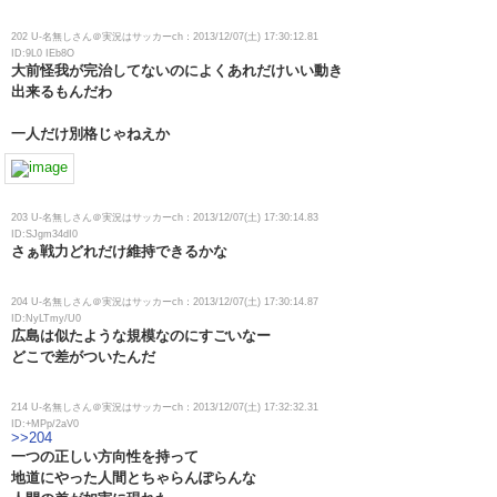
202 U-名無しさん＠実況はサッカーch：2013/12/07(土) 17:30:12.81
ID:9L0 IEb8O
大前怪我が完治してないのによくあれだけいい動き
出来るもんだわ
一人だけ別格じゃねえか
203 U-名無しさん＠実況はサッカーch：2013/12/07(土) 17:30:14.83
ID:SJgm34dI0
さぁ戦力どれだけ維持できるかな
204 U-名無しさん＠実況はサッカーch：2013/12/07(土) 17:30:14.87
ID:NyLTmy/U0
広島は似たような規模なのにすごいなー
どこで差がついたんだ
214 U-名無しさん＠実況はサッカーch：2013/12/07(土) 17:32:32.31
ID:+MPp/2aV0
>>204
一つの正しい方向性を持って
地道にやった人間とちゃらんぽらんな