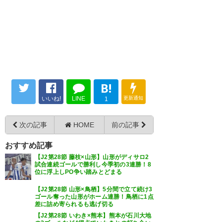
B!
いいね!
LINE
更新通知
1
次の記事
HOME
前の記事
おすすめ記事
【J2第28節 藤枝×山形】山形がディサロ2
試合連続ゴールで勝利し今季初の3連勝！8
位に浮上しPO争い踏みとどまる
【J2第28節 山形×鳥栖】5分間で立て続け3
ゴール奪った山形がホーム連勝！鳥栖に1点
差に詰め寄られるも逃げ切る
【J2第28節 いわき×熊本】熊本が石川大地