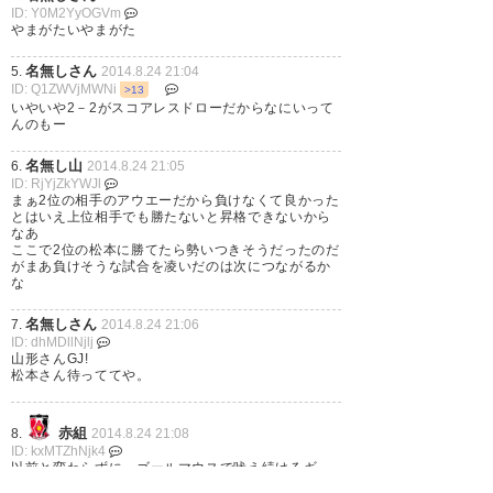
ID: Y0M2YyOGVm
やまがたいやまがた
名無しさん
5.
2014.8.24 21:04
ID: Q1ZWVjMWNi
>13
いやいや2－2がスコアレスドローだからなにいって
んのもー
名無し山
6.
2014.8.24 21:05
ID: RjYjZkYWJl
まぁ2位の相手のアウエーだから負けなくて良かった
とはいえ上位相手でも勝たないと昇格できないから
なあ
ここで2位の松本に勝てたら勢いつきそうだったのだ
がまあ負けそうな試合を凌いだのは次につながるか
な
名無しさん
7.
2014.8.24 21:06
ID: dhMDllNjlj
山形さんGJ!
松本さん待っててや。
赤組
8.
2014.8.24 21:08
ID: kxMTZhNjk4
以前と変わらずに、ゴールマウスで吠え続けるギ
シ…