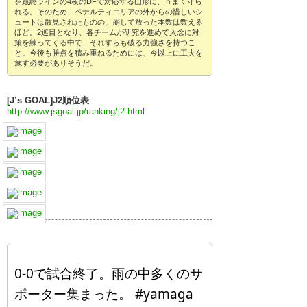
を最終ラインの4枚のDFで対応する山形に、うまく守ら
れる。そのため、ペナルティエリアの外からの惜しいシ
ュートは散見されたものの、崩して放った本数は数える
ほど。2巡目となり、各チームが研究を進めて入念に対
策を練ってくる中で、それすらも破る力強さを持つこ
と。今後も勝点を積み重ねるためには、今以上に工夫を
施す必要がありそうだ。
[J’s GOAL]J2順位表
http://www.jsgoal.jp/ranking/j2.html
0-0で試合終了。雨の中多くのサ
ポーター集まった。 #yamaga