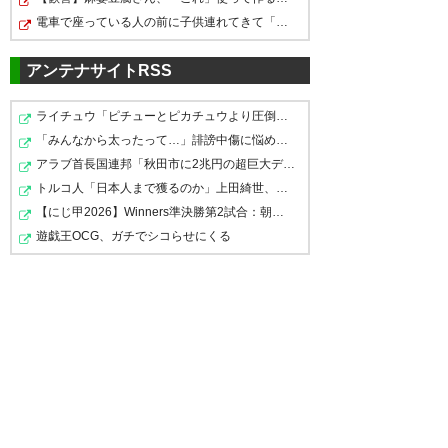
電車で座っている人の前に子供連れてきて「コレ」を言う…
アンテナサイトRSS
ライチュウ「ピチューとピカチュウより圧倒的に強いです…
「みんなから太ったって…」誹謗中傷に悩める婚約者へＣ・…
アラブ首長国連邦「秋田市に2兆円の超巨大データセンター…
トルコ人「日本人まで獲るのか」上田綺世、トルコ名門が…
【にじ甲2026】Winners準決勝第2試合：朝晴 - ロイヤルナ…
遊戯王OCG、ガチでシコらせにくる