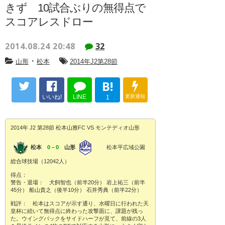
きず 10試合ぶりの無得点で
スコアレスドロー
2014.08.24 20:48
32
・
山形
松本
2014年J2第28節
B!
いいね!
LINE
更新通知
1
2014年 J2 第28節 松本山雅FC VS モンテディオ山形
松本
0－0
山形
松本平広域公園
総合球技場（12042人）
得点：
警告・退場： 犬飼智也（前半20分） 岩上祐三（前半
45分） 船山貴之（後半10分） 石井秀典（前半22分）
戦評： 松本はスコアが示す通り、水曜日に行われた天
皇杯に続いて無得点に終わった攻撃面に、課題が残っ
た。ウイングバックをサイドハーフが見て、前線の3人