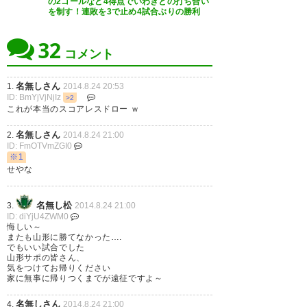
の2ゴールなど4得点でいわきとの打ち合い
を制す！連敗を3で止め4試合ぶりの勝利
32
コメント
名無しさん
1.
2014.8.24 20:53
ID: BmYjVjNjIz
>2
これが本当のスコアレスドロー ｗ
名無しさん
2.
2014.8.24 21:00
ID: FmOTVmZGI0
※1
せやな
名無し松
3.
2014.8.24 21:00
ID: diYjU4ZWM0
悔しい～
またも山形に勝てなかった….
でもいい試合でした
山形サポの皆さん、
気をつけてお帰りください
家に無事に帰りつくまでが遠征ですよ～
名無しさん
4.
2014.8.24 21:00