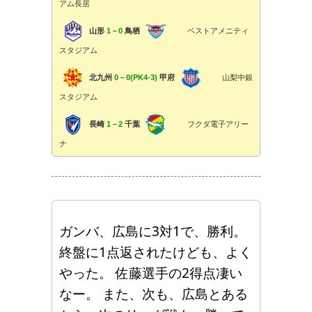
アム長居
山形
1－0
鳥栖
ベストアメニティ
スタジアム
北九州
0－0(PK4-3)
甲府
山梨中銀
スタジアム
長崎
1－2
千葉
フクダ電子アリー
ナ
ガンバ、広島に3対1で、勝利。
終盤に1点返されたけども、よく
やった。 佐藤選手の2得点凄い
なー。 また、次も、広島とある