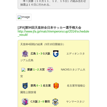
準々決勝（１０月１１、１２、１５日）の組み合わせ
抽選は１６日に行われる。
[JFA]第94回天皇杯全日本サッカー選手権大会
http://www.jfa.jp/match/emperorscup/2014/schedule
_result/
天皇杯4回戦の結果（9月10日開催分）
広島
1－3
G大阪
エディオンスタ
ジアム広島
愛媛
1－2
大宮
NACK5スタジアム大
宮
群馬
0－1
名古屋
名古屋市瑞穂公
園陸上競技場
C大阪
2－0
磐田
ヤンマースタジ