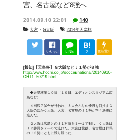
宮、名古屋など8強へ
2014.09.10 22:01
140
・
大宮
G大阪
2014年天皇杯
B!
いいね!
LINE
更新通知
2
[報知]【天皇杯】Ｇ大阪などＪ１勢が８強
http://www.hochi.co.jp/soccer/national/20140910-
OHT1T50219.html
◆天皇杯第１０日（１０日、エディオンスタジアム広
島など）
４回戦７試合が行われ、５大会ぶりの優勝を目指すＧ
大阪のほかＣ大阪、大宮、名古屋のＪ１勢が準々決勝に
進んだ。
Ｇ大阪は広島とのＪ１対決を３―１で制し、Ｃ大阪は
Ｊ２磐田を２―０で退けた。大宮は愛媛、名古屋は群馬
のＪ２勢にともに競り勝った。