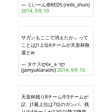
— くいーん@REDS (reds_shun)
2014, 9月 10
サガンもここで消えたか… って
ことはJ1上位6チームが天皇杯敗
退とw
— タケスლ(๏‿๏ ◝ლ
(jamyukiarashi)
2014, 9月 10
天皇杯残り8チーム中3チームが
J2、J1最上位は7位のガンバ。残
りの4チームが12位以降で降格