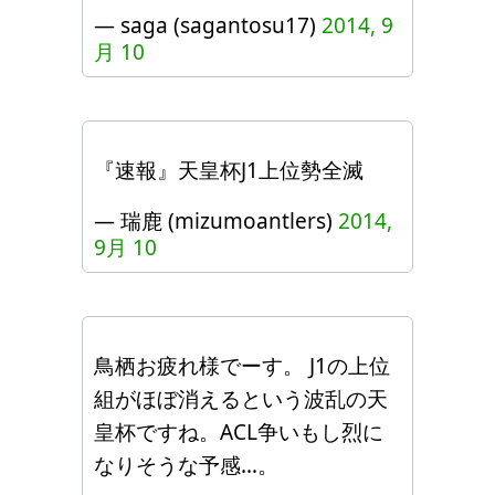
— saga (sagantosu17)
2014, 9
月 10
『速報』天皇杯J1上位勢全滅
— 瑞鹿 (mizumoantlers)
2014,
9月 10
鳥栖お疲れ様でーす。 J1の上位
組がほぼ消えるという波乱の天
皇杯ですね。ACL争いもし烈に
なりそうな予感…。