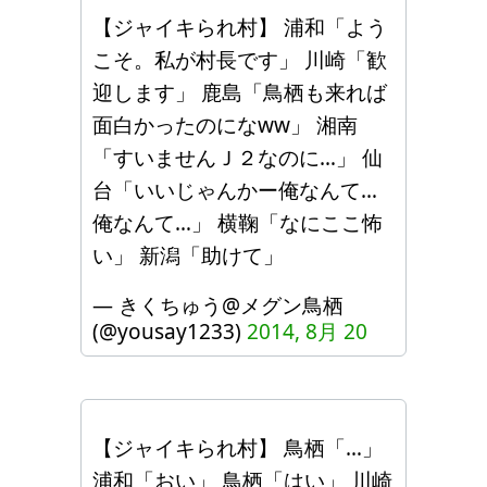
【ジャイキられ村】 浦和「よう
こそ。私が村長です」 川崎「歓
迎します」 鹿島「鳥栖も来れば
面白かったのになww」 湘南
「すいませんＪ２なのに…」 仙
台「いいじゃんかー俺なんて…
俺なんて…」 横鞠「なにここ怖
い」 新潟「助けて」
— きくちゅう@メグン鳥栖
(@yousay1233)
2014, 8月 20
【ジャイキられ村】 鳥栖「…」
浦和「おい」 鳥栖「はい」 川崎