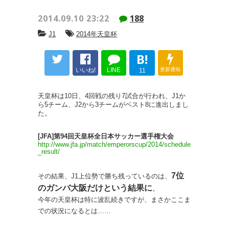
2014.09.10 23:22
188
J1
2014年天皇杯
B!
いいね!
LINE
更新通知
11
天皇杯は10日、4回戦の残り7試合が行われ、J1か
ら5チーム、J2から3チームがベスト8に進出しまし
た。
[JFA]第94回天皇杯全日本サッカー選手権大会
http://www.jfa.jp/match/emperorscup/2014/schedule
_result/
7位
その結果、J1上位勢で勝ち残っているのは、
のガンバ大阪だけという結果に
。
今年の天皇杯は特に波乱続きですが、まさかここま
での状況になるとは……