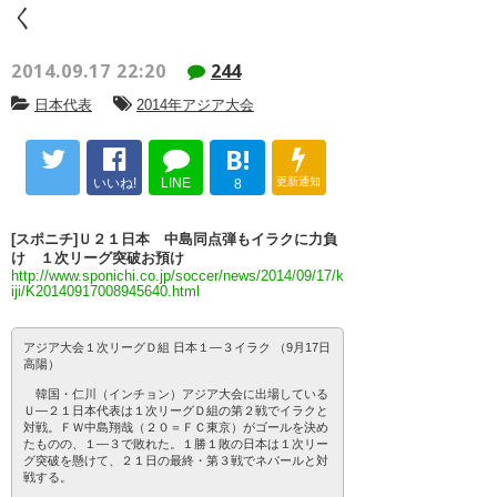
く
2014.09.17 22:20
244
日本代表
2014年アジア大会
B!
いいね!
LINE
更新通知
8
[スポニチ]Ｕ２１日本 中島同点弾もイラクに力負
け １次リーグ突破お預け
http://www.sponichi.co.jp/soccer/news/2014/09/17/k
iji/K20140917008945640.html
アジア大会１次リーグＤ組 日本１―３イラク （9月17日
高陽）
韓国・仁川（インチョン）アジア大会に出場している
Ｕ―２１日本代表は１次リーグＤ組の第２戦でイラクと
対戦。ＦＷ中島翔哉（２０＝ＦＣ東京）がゴールを決め
たものの、１―３で敗れた。１勝１敗の日本は１次リー
グ突破を懸けて、２１日の最終・第３戦でネパールと対
戦する。