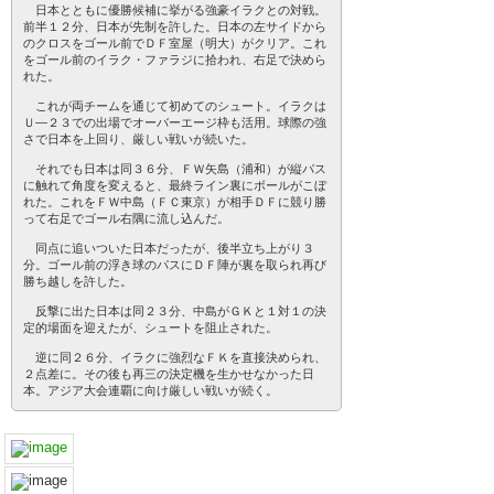
日本とともに優勝候補に挙がる強豪イラクとの対戦。
前半１２分、日本が先制を許した。日本の左サイドから
のクロスをゴール前でＤＦ室屋（明大）がクリア。これ
をゴール前のイラク・ファラジに拾われ、右足で決めら
れた。
これが両チームを通じて初めてのシュート。イラクは
Ｕ―２３での出場でオーバーエージ枠も活用。球際の強
さで日本を上回り、厳しい戦いが続いた。
それでも日本は同３６分、ＦＷ矢島（浦和）が縦パス
に触れて角度を変えると、最終ライン裏にボールがこぼ
れた。これをＦＷ中島（ＦＣ東京）が相手ＤＦに競り勝
って右足でゴール右隅に流し込んだ。
同点に追いついた日本だったが、後半立ち上がり３
分。ゴール前の浮き球のパスにＤＦ陣が裏を取られ再び
勝ち越しを許した。
反撃に出た日本は同２３分、中島がＧＫと１対１の決
定的場面を迎えたが、シュートを阻止された。
逆に同２６分、イラクに強烈なＦＫを直接決められ、
２点差に。その後も再三の決定機を生かせなかった日
本。アジア大会連覇に向け厳しい戦いが続く。