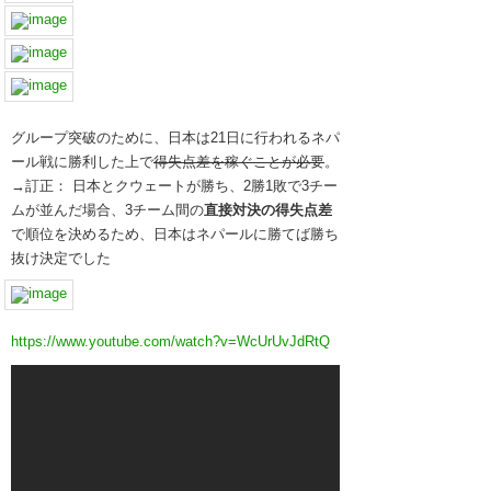
グループ突破のために、日本は21日に行われるネパ
ール戦に勝利した上で
得失点差を稼ぐことが必要
。
→訂正： 日本とクウェートが勝ち、2勝1敗で3チー
ムが並んだ場合、3チーム間の
直接対決の得失点差
で順位を決めるため、日本はネパールに勝てば勝ち
抜け決定でした
https://www.youtube.com/watch?v=WcUrUvJdRtQ