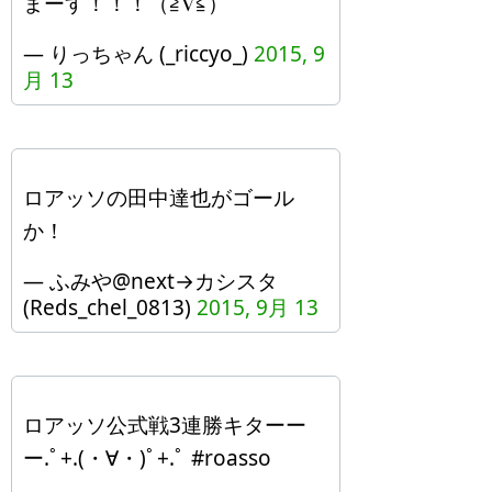
まーす！！！（≧∇≦）
— りっちゃん (_riccyo_)
2015, 9
月 13
ロアッソの田中達也がゴール
か！
— ふみや@next→カシスタ
(Reds_chel_0813)
2015, 9月 13
ロアッソ公式戦3連勝キターー
ー.ﾟ+.(・∀・)ﾟ+.ﾟ #roasso