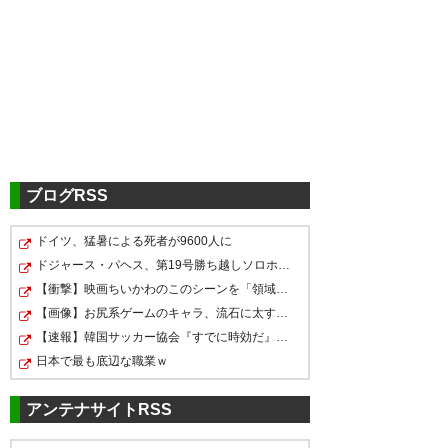
ブログRSS
ドイツ、猛暑による死者が9600人に
ドジャース・パヘス、第19号勝ち越しソロホームラン！！…
【衝撃】映画ちいかわのこのシーンを「領域展開」と呼ん…
【画像】お尻系ゲームのキャラ、流石に太すぎるｗｗｗｗ
【速報】韓国サッカー協会『すでに時効だ』、外国人審判…
日本で最も底辺な職業ｗ
アンテナサイトRSS