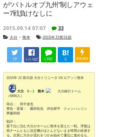
が“バトルオブ九州”制しアウェ
ー7戦負けなしに
2015.09.14 07:07
33
・
大分
熊本
2015年J2第31節
B!
19
いいね!
LINE
更新通知
0
2015年 J2 第31節 大分トリニータ VS ロアッソ熊本
大分
0－1
熊本
大分銀行ドーム
（6890人）
得点： 田中達也
警告・退場： 園田拓也 伊佐耕平 クォンハンジン
齊藤和樹
戦評：
最下位に沈む大分がホームに熊本を迎えた一戦。序盤は
両チームともに決定機がほとんどないまま時間が経過す
る。次第に大分が流れをつかみ始めて優位に進めるも、