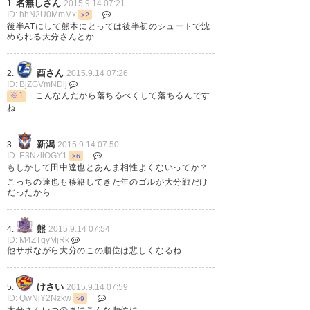
名無しさん
1.
2015.9.14 07:21
ID: hhN2U0MmMx
>2
後半ATにして熊本にとっては後半初のシュートで沈
められる大分さんとか
酉さん
2.
2015.9.14 07:26
ID: BjZGVmNDlj
※1
こんなんだから落ちるべくして落ちるんです
ね
新潟
3.
2015.9.14 07:50
ID: E3NzllOGY1
>6
もしかして田中達也とあんま相性よくないってか？
こっちの達也も移籍してきた年のゴルが大分戦だけ
だったから
熊
4.
2015.9.14 07:54
ID: M4ZTgyMjRk
他サポながら大分のこの順位は悲しくなるね
けさい
5.
2015.9.14 07:59
ID: QwNjY2Nzkw
>9
大分さんいつのまにこんな順位に…