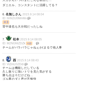
ダニエル、コンスタントに活躍してる？
名無しさん
6.
2015.9.14 08:04
ID: hhN2U0MmMx
※3
背中達也も大分戦だったしね
松本
7.
2015.9.14 08:05
ID: M2NGNlZDZk
>10
チームがバラバラじゃねぇか(まるで他人事
酉
8.
2015.9.14 08:43
ID: VlZmU3ZDdi
チームは機能しだしている
久し振りに強いトリを見た気がする
勝ち点は０だけどね…
ゴル裏のダミ声が不愉快
馬
9.
2015.9.14 08:44
ID: JhN2M1OWVm
※5
ぜ、全然活躍なんて…
すみません毎試合好セーブ連発してるわ