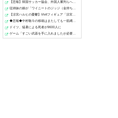
【悲報】韓国サッカー協会、外国人審判らへ性的接待疑惑→…
従姉妹の娘が「ワイニートのジッジ（金持ち）」にやたら…
【涼宮ハルヒの憂鬱】Vivitフィギュア「涼宮ハルヒ」プラ…
◆悲報◆中村敬斗の移籍はまたしても一筋縄ではいかず？ス…
ドイツ、猛暑による死者が9600人に
ゲーム「すごい武器を手に入れましたが必要レベルに達し…