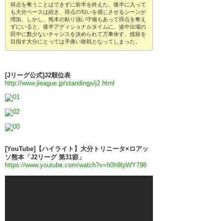
得点を奪うことはできずに前半を終えた。後半に入って
も大分ペースは続き、得点の匂いを感じさせるシーンが
増加。しかし、熊本の粘り強い守備もあって得点を奪え
ずにいると、後半アディショナルタイムに、途中出場の
田中に数少ないチャンスを決められて万事休す。残留を
目指す大分にとっては手痛い敗戦となってしまった。
[Jリーグ公式]J2順位表
http://www.jleague.jp/standings/j2.html
[YouTube]【ハイライト】大分トリニータ×ロアッ
ソ熊本「J2リーグ 第31節」
https://www.youtube.com/watch?v=h0h9fpWY798