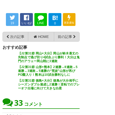
B!
19
いいね!
LINE
更新通知
0
次の記事
HOME
前の記事
おすすめ記事
【J2第31節 岡山×大分】岡山が鈴木喜丈の
先制点で逃げ切り4試合ぶり勝利！大分は鬼
門のアウェー岡山戦に3連敗
【J2第31節 山形×熊本】2連勝→8連敗→5
連勝→3連敗→5連勝の“荒波”山形が再び
PO圏入り！熊本は10試合勝利なしに
【J2第31節 徳島×大分】徳島が大分相手に
シーズンダブル達成し2連勝！逆転でのプレ
ーオフ出場に向けて大きな白星
33
コメント