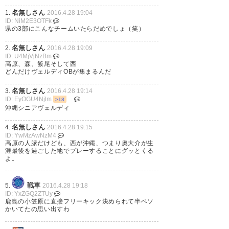
いな
名無しさん
1.
2016.4.28 19:04
ID: NiM2E3OTFk
県の3部にこんなチームいたらだめでしょ（笑）
— いかまやくい (tkv_7)
2016, 4
月 28
名無しさん
2.
2016.4.28 19:09
ID: U4MjVjNzBm
高原、森、飯尾そして西
どんだけヴェルディOBが集まるんだ
名無しさん
3.
2016.4.28 19:14
ID: EyOGU4Njlm
>18
えっ、元ジュビロの西紀寛が沖
沖縄シニアヴェルディ
縄に、久々にこの名前聞いた。
名無しさん
4.
2016.4.28 19:15
まだ現役でしたか。
ID: YwMzAwNzM4
高原の人脈だけども、西が沖縄、つまり奥大介が生
涯最後を過ごした地でプレーすることにグッとくる
— tj-v_bm.n_ncoss.t_js (ji_cm)
よ。
2016, 4月 28
戦車
5.
2016.4.28 19:18
ID: YxZGQ2ZTUy
鹿島の小笠原に直接フリーキック決められて半ベソ
かいてたの思い出すわ
沖縄SVめちゃ豪華