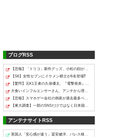
西くんが沖縄SVに加入とな
— mariのすけ (airmary)
2016,
4月 28
ブログRSS
【悲報】「トリコ」新作グッズ、小松の顔が別人すぎて炎…
【S6】女性セブンにイケメン棋士が6名登場⁉
まじか～西くん沖縄行くのか
【驚愕】元K1王者の久保優太、『電撃発表』キタァアアア…
大食いインフルエンサーさん、アンチから理不尽な要求を…
— ひろ (@buru_AntLIFE)
2016
【悲報】スマホゲー会社の倒産が過去最多ペース。ありが…
年4月28日
【東大調査】一部のSNSだけではなく日本国民全体が思って…
アンテナサイトRSS
英国人「安心感が違う」冨安健洋、パレス移籍当日にデビ…
ファッ！？まじすか西さん連れ