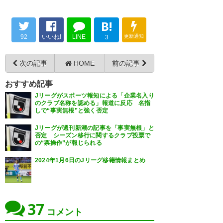
— socio_3417＠行くぜACL！
(socio_3417)
2016, 4月 28
B!
92
いいね!
LINE
更新通知
3
次の記事
HOME
前の記事
沖縄SVに西紀寛加入とな‼︎ 高原
直泰、飯尾一慶、森勇介、西紀
おすすめ記事
Jリーグがスポーツ報知による「企業名入り
寛 いつしかのヴェルディ化笑 ま
のクラブ名称を認める」報道に反応 名指
しで“事実無根”と強く否定
ぁナオヒロタカハラが誘ってる
んだろうけど普通に練習や試合
Jリーグが週刊新潮の記事を「事実無根」と
否定 シーズン移行に関するクラブ投票で
観に行きたいw
の“票操作”が報じられる
2024年1月6日のJリーグ移籍情報まとめ
— 旅人 (kf13j21)
2016, 4月 28
37
コメント
沖縄SVは元ヴェルディの選手多