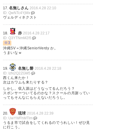
名無しさん
17.
2016.4.28 22:10
ID: QwNTc4YjMx
ヴェルディネクスト
赤
18.
2016.4.28 22:17
ID: Q3YTNmM2I5
※3
沖縄SV＝沖縄SeniorVerdy か。
うまいなｗ
名無し磐
19.
2016.4.28 22:18
ID: IzN2Q2ZGM5
西くん来たか！
次はカワムも来たりする？
しかし。収入源はどうなってるんだろう？
スポンサーついてるのかな？スクールの月謝ってい
ってもそんなにもらえないだろうし。
琉球
20.
2016.4.28 22:39
ID: UwYWFhMTlm
うるま市で試合をしてくれるのでうれしい！ぜひ見
に行こう。