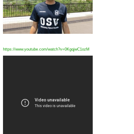
https://www.youtube.com/watch?v=0KgqjwC1ozM