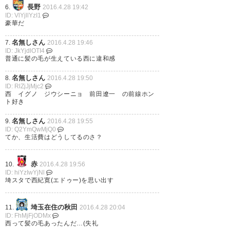
長野
6.
2016.4.28 19:42
ID: VlYjllYzI1
— 槍魔栗之助@我が征くはJの大
豪華だ
海 (takeo__mf)
2016, 4月 28
名無しさん
7.
2016.4.28 19:46
ID: JkYjdlOTI4
普通に髪の毛が生えている西に違和感
名無しさん
8.
2016.4.28 19:50
西、沖縄かよ。 がんばれよ。
ID: RlZjJjMjc2
西 イグノ ジウシーニョ 前田遼一 の前線ホン
ト好き
— やん (yanbaruyanyan)
2016,
4月 28
名無しさん
9.
2016.4.28 19:55
ID: Q2YmQwMjQ0
てか、生活費はどうしてるのさ？
赤
10.
2016.4.28 19:56
ID: hiYzIwYjNl
沖縄SVどんだけ～☆
埼スタで西紀寛(エドゥー)を思い出す
https://t.co/aatVJOaeeu
埼玉在住の秋田
11.
2016.4.28 20:04
— 宮さん大ちゃん
ID: FhMjFjODMx
西って髪の毛あったんだ…(失礼
(YuchanMoechan)
2016, 4月 28