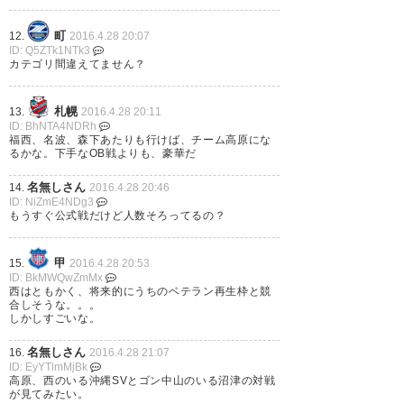
町
12.
2016.4.28 20:07
ID: Q5ZTk1NTk3
カテゴリ間違えてません？
高原、飯尾、森、西……国立でヴ
札幌
13.
2016.4.28 20:11
ィッセルに勝った試合を思い出
ID: BhNTA4NDRh
福西、名波、森下あたりも行けば、チーム高原にな
すなぁ。
るかな。下手なOB戦よりも、豪華だ
— peada19 (peada19)
2016, 4
名無しさん
14.
2016.4.28 20:46
ID: NiZmE4NDg3
月 28
もうすぐ公式戦だけど人数そろってるの？
甲
15.
2016.4.28 20:53
ID: BkMWQwZmMx
西はともかく、将来的にうちのベテラン再生枠と競
合しそうな。。。
しかしすごいな。
名無しさん
16.
2016.4.28 21:07
ID: EyYTlmMjBk
高原、西のいる沖縄SVとゴン中山のいる沼津の対戦
が見てみたい。