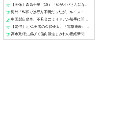
【画像】森高千里（18）「私がオバさんになったらミニス…
てきましたかぁ…
海外「W杯では行方不明だったが」ルイス・ディアスがアス…
中国製自動車、不具合によりドアが勝手に開いてしまう件
— wakoto (@wakoverde)
2016
【驚愕】元K1王者の久保優太、『電撃発表』キタァアアア…
年4月28日
高市政権に媚びて偏向報道まみれの産経新聞、コスト上昇…
西！？ 高原のパイプすげぇw
— モノ (monolith68)
2016, 4月
28
高原と西って遠目で見たら似て
るよねぇ・・・。