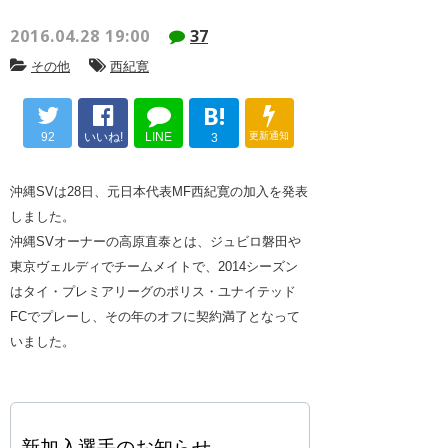
2016.04.28 19:00
37
その他
西紀寛
B!
92
いいね!
LINE
更新通知
3
沖縄SVは28日、元日本代表MF西紀寛の加入を発表
しました。
沖縄SVオーナーの高原直泰とは、ジュビロ磐田や
東京ヴェルディでチームメイトで、2014シーズン
はタイ・プレミアリーグのポリス・ユナイテッド
FCでプレーし、その年のオフに契約満了となって
いました。
新加入選手のお知らせ