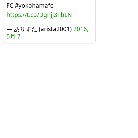
FC #yokohamafc
https://t.co/Dgnjj3TbLN
— ありすた (arista2001)
2016,
5月 7