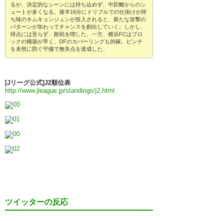
るが、決定的なシーンには持ち込めず、中距離からのシ
ュートが多くなる。後半16分にドリブルでの仕掛けが持
ち味のキムキョンジュンが投入されると、新たな攻撃の
パターンが加わってチャンスを創出していく。しかし、
得点には至らず、敗戦を喫した。一方、横浜FCはブロ
ックの構築が早く、DFのカバーリングも的確。ピンチ
を未然に防ぐ守備で無失点を達成した。
[Jリーグ公式]J2順位表
http://www.jleague.jp/standings/j2.html
ツイッターの反応