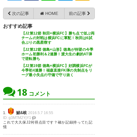
次の記事
HOME
前の記事
おすすめ記事
【J2第12節 秋田×横浜FC】勝ち点で並ぶ両
チームの対戦は横浜FCに軍配！秋田は6試
合ぶりの黒星喫す
【J2第12節 徳島×山形】徳島が待望の今季
ホーム初勝利＆2連勝！渡大生の劇的AT弾
で逆転勝ち
【J2第19節 徳島×横浜FC】好調横浜FCが
今季初4連勝！福森直接FK弾の先制点をリ
ーグ最小失点の守備で守り抜く
18
コメント
鯱&岐
1.
2016.5.7 16:55
ID: g3MTM2YjY1
これで大久保J2何得点目です？確か記録持ってた記
憶