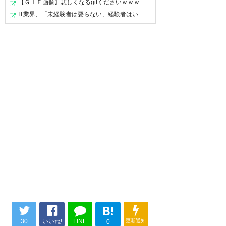
【ＧＩＦ画像】悲しくなるgifくださいｗｗｗｗｗｗｗｗｗ…
IT業界、「未経験者は要らない、経験者はいない」の地獄…
B!
30
いいね!
LINE
更新通知
0