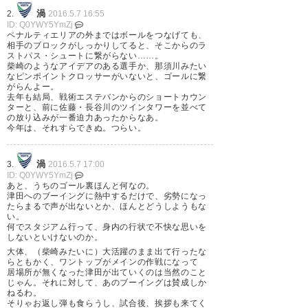
渦
2.
2016.5.7 16:55
ID: Q0YWY5YmZj
ペナルティエリアの外まではボールをつなげても、
相手のブロックがしっかりしてると、そこからのラ
ストパス・シュートに繋がらない……。
柴崎のようなアイデアのある選手か、那須川みたい
なピンポイントクロッサーがいないと、ゴールに繋
がらんよー。
去年も結局、戦術エステバンからのショートカウン
ターと、前に佐藤・長谷川のツインタワーを並べて
の放り込みが一番迫力あったからなあ。
今年は、それすらできぬ。つらい。
渦
3.
2016.5.7 17:00
ID: Q0YWY5YmZj
あと、うちのゴール裏ほんと何なの。
津田へのブーイングに熱中するだけで、劣勢になっ
たらまるで声が出ないとか、ほんとどうしようもな
い。
何でスタジアム行って、身内の行状で不快な思いを
しないといけないのか。
大体、（柴崎みたいに）大活躍のまま出て行ったな
らともかく、ワントップがメインの作戦になって
居場所が無くなった津田が出ていくのは当然のこと
じゃん。それに対して、あのブーイングは賛成しか
ねるわ。
そりゃお返し弾も食らうし、試合後、挨拶も来てく