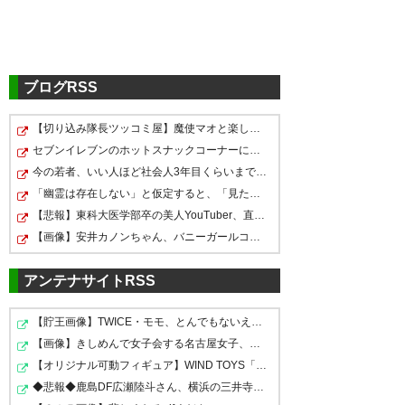
ブログRSS
【切り込み隊長ツッコミ屋】魔使マオと楽しむグラブルリ…
セブンイレブンのホットスナックコーナーにあるチョコク…
今の若者、いい人ほど社会人3年目くらいまでに結婚してし…
「幽霊は存在しない」と仮定すると、「見た」という何億…
【悲報】東科大医学部卒の美人YouTuber、直美で炎上ｗｗ…
【画像】安井カノンちゃん、バニーガールコスプレでうっ…
アンテナサイトRSS
【貯王画像】TWICE・モモ、とんでもないえちすぎる格好を…
【画像】きしめんで女子会する名古屋女子、こうなってし…
【オリジナル可動フィギュア】WIND TOYS「タイタン スー…
◆悲報◆鹿島DF広瀬陸斗さん、横浜の三井寺眞の活躍に「鹿…