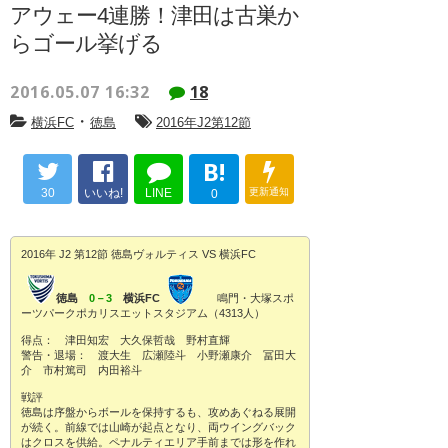
アウェー4連勝！津田は古巣か
らゴール挙げる
2016.05.07 16:32
18
・
横浜FC
徳島
2016年J2第12節
B!
30
いいね!
LINE
更新通知
0
2016年 J2 第12節 徳島ヴォルティス VS 横浜FC
徳島
0－3
横浜FC
鳴門・大塚スポ
ーツパークポカリスエットスタジアム（4313人）
得点： 津田知宏 大久保哲哉 野村直輝
警告・退場： 渡大生 広瀬陸斗 小野瀬康介 冨田大
介 市村篤司 内田裕斗
戦評
徳島は序盤からボールを保持するも、攻めあぐねる展開
が続く。前線では山崎が起点となり、両ウイングバック
はクロスを供給。ペナルティエリア手前までは形を作れ