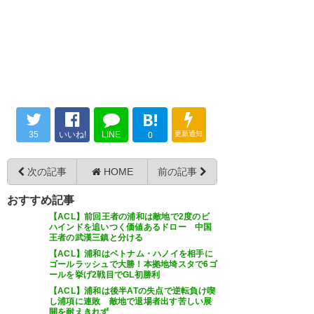
いや、間違いなくヒーローだわ
#urawareds
? ひろたかだよ！！！
残念！！ 代わりに今期の国内リ
(takepon_1023)
2016, 5月 25
ーグは優勝期待してるよレッ
ズ！
B!
35
いいね!
LINE
更新通知
0
? ?なり?気まぐれ浮上 (i_narima)
忠成が覚醒したのは間違いない?
2016, 5月 25
#urawareds
次の記事
HOME
前の記事
? sergio (ken_1_777)
2016, 5月
おすすめ記事
25
【ACL】前回王者の浦和は敵地で2度のビ
ハインドを追いつく価値あるドロー 中国
悔しい。でもいいもん見たよ。
王者の武漢三鎮と分ける
【ACL】浦和はベトナム・ハノイを相手に
意地は感じた。 #urawareds
ゴールラッシュで大勝！本拠地埼スタで6ゴ
ールを挙げ2戦目でGL初勝利
? Ｙ∀ＳＵ (thistle_430)
2016, 5
#urawareds #acl2016 勝ち上が
【ACL】浦和は後半ATの失点で逆転負け喫
し浦項に連敗 敵地で退場者出す苦しい展
月 25
れた試合を落とした感じで悔し
開を耐えきれず