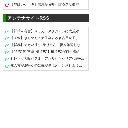
たかったね…
? マーダック (zystas21)
2016, 5
【やばいケーキ】葛葉から叶へ贈るクセ強バースデーソン…
！！！
月 25
? Daniel (LiverBirdMilano)
アンテナサイトRSS
2016, 5月 25
? ike (ikeike12)
2016, 5月 25
【野球＝有害】サッカースタジアムに大反対した秋田県の…
試合終了。ベスト16敗退。い
【画像】きしめんで女子会する名古屋女子、こうなってし…
【群馬】デカいNinja乗りさん、後方確認しない軽四に当て…
や、凄い試合だった。……悔しす
レッズPK負けか・・・。これで
言葉が出ない #urawareds
【J2第1節 宮崎×横浜FC】横浜FCが百年構想リーグ3位の宮…
ぎるわ！ #urawareds
今年のACLは日本勢全滅か。勝
セレッソ大阪がアル・アハリからシリア代表FWパブロ・サ…
? ひろたかだよ！！！
俺の方が潔癖なのに嫁が俺に片付けさせようとしない。ス…
てた試合と思いつつ色々足りな
? ムトゥ (Mutaroh)
2016, 5月
(takepon_1023)
2016, 5月 25
25
いんだろうなぁ。
? ぐらん (Gulan4)
2016, 5月 25
レッズこれはもったいない……
? やすかい/yasukai (uk_maniax)
李、ヒーローになりかけたな、
2016, 5月 25