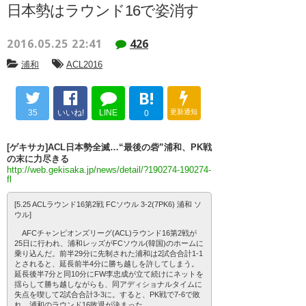
日本勢はラウンド16で姿消す
2016.05.25 22:41
426
浦和
ACL2016
B!
35
いいね!
LINE
更新通知
0
[ゲキサカ]ACL日本勢全滅…“最後の砦”浦和、PK戦
の末に力尽きる
http://web.gekisaka.jp/news/detail/?190274-190274-
fl
[5.25 ACLラウンド16第2戦 FCソウル 3-2(7PK6) 浦和 ソ
ウル]
AFCチャンピオンズリーグ(ACL)ラウンド16第2戦が
25日に行われ、浦和レッズがFCソウル(韓国)のホームに
乗り込んだ。前半29分に先制された浦和は2試合合計1-1
とされると、延長前半4分に勝ち越しを許してしまう。
延長後半7分と同10分にFW李忠成が立て続けにネットを
揺らして勝ち越しながらも、同アディショナルタイムに
失点を喫して2試合合計3-3に。すると、PK戦で7-6で敗
れ、浦和のラウンド16敗退が決まった。