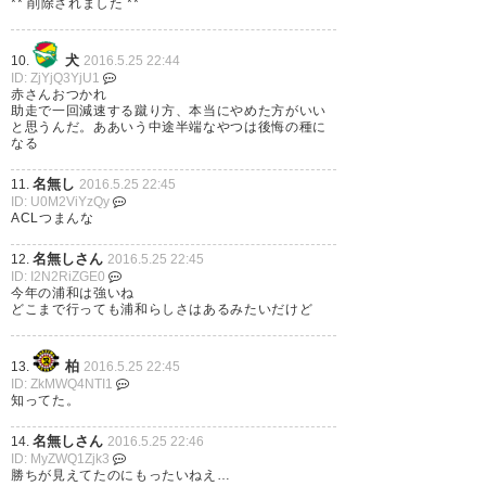
ていくらでもあるから、 日曜の
** 削除されました **
リーグ戦からまた攻撃陣の爆発
犬
10.
2016.5.25 22:44
と守備の安定を目指して！
ID: ZjYjQ3YjU1
#urawareds
赤さんおつかれ
助走で一回減速する蹴り方、本当にやめた方がいい
と思うんだ。ああいう中途半端なやつは後悔の種に
なる
? ナンテコッター山田
(yamayamaohmygod)
2016, 5
名無し
11.
2016.5.25 22:45
月 25
ID: U0M2ViYzQy
ACLつまんな
名無しさん
12.
2016.5.25 22:45
ID: I2N2RiZGE0
今年の浦和は強いね
どこまで行っても浦和らしさはあるみたいだけど
PK戦で敗れたか…これは誰のせ
いでもない。 ただ運がなかった
柏
13.
2016.5.25 22:45
のだ。 それより今日の試合で得
ID: ZkMWQ4NTI1
知ってた。
たことを次のACLにつなげよ
名無しさん
14.
2016.5.25 22:46
う。 来年も出場できるようリー
ID: MyZWQ1Zjk3
グ戦に切り替えるんだ。 下を向
勝ちが見えてたのにもったいねえ…