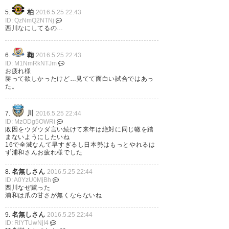
(pfd1212)
2016, 5月 25
しちゃったけど、国を代表して
柏
5.
2016.5.25 22:43
ID: QzNmQ2NTNj
闘ってくれた選手達に感謝。あ
西川なにしてるの…
りがとう！この悔しさはリーグ
鞠
6.
2016.5.25 22:43
戦、お菓子杯、天皇杯、来年の
ID: M1NmRkNTJm
お疲れ様
ACLにぶつけよう！
勝って欲しかったけど…見てて面白い試合ではあっ
た。
? 峯毛 (minege_)
2016, 5月 25
川
7.
2016.5.25 22:44
ID: MzODg5OWRi
敗因をウダウダ言い続けて来年は絶対に同じ轍を踏
まないようにしたいね
16で全滅なんて早すぎるし日本勢はもっとやれるは
敗因はまあ…探せば色々でるけ
ず浦和さんお疲れ様でした
どもさ… 結局は最後ホント微々
名無しさん
8.
2016.5.25 22:44
ID: A0YzU0MjBh
たる差でFCソウルが強かった
西川なぜ蹴った
浦和は爪の甘さが無くならないね
と… 切り替え大事だし、この先
もPK戦がやってくる可能性なん
名無しさん
9.
2016.5.25 22:44
ID: RlYTUwNjI4