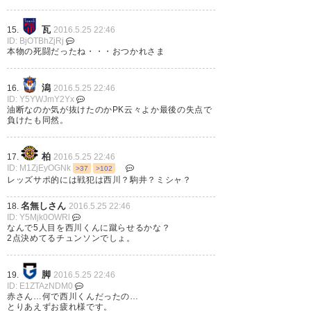
いている暇はないぞ!!
瓦
15.
2016.5.25 22:46
#urawareds
ID: BjOTBhZjRj
本物の死闘だったね・・・おつかれさま
? Satoshi (sat_boso)
2016, 5月
25
潟
16.
2016.5.25 22:46
ID: Y5YWJmY2Yx
油断なのか気が抜けたのかPK云々よか最後の失点で
負けたも同然。
柏
17.
2016.5.25 22:46
ＰＫはしゃ〜ない。延長戦から
ID: M1ZjEyOGNk
>37
>102
の怒涛の追い上げ素晴らしかっ
レッズサポ的には戦犯は西川？駒井？ミシャ？
たよ。 ＃レッズ
名無しさん
18.
2016.5.25 22:46
ID: Y5Mjk0OWRl
なんで5人目を西川くんに蹴らせるかな？
? ドルイド兄さん(仮)＠肩毛
2点決めてるチュンソンでしょ。
(Druid_brother)
2016, 5月 25
脚
19.
2016.5.25 22:46
ID: E1ZTAzNDM0
赤さん…何で西川くんだったの…
とりあえずお疲れ様です。