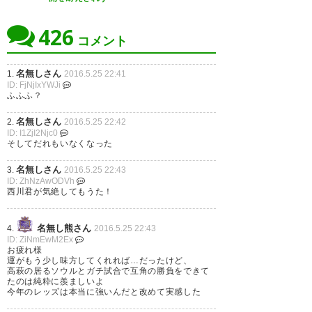
いやら悲しいやら。切り替えて
426
リーグ戦に引きずらないように
コメント
しなきゃいけませんね！ただチ
8本目 これによりレッズ敗
名無しさん
1.
2016.5.25 22:41
ュン君のゴールにはシビれまし
ID: FjNjIxYWJi
退。。。 お疲れ様、よくがんば
ふふふ？
た！
った
https://t.co/tGZzddXgKu
名無しさん
2.
2016.5.25 22:42
? ホークアイ (HIRO_321_GO)
ID: I1ZjI2Njc0
? 蒼黒ヤットニスタ (takky0929)
そしてだれもいなくなった
2016, 5月 25
2016, 5月 25
名無しさん
3.
2016.5.25 22:43
ID: ZhNzAwODVh
西川君が気絶してもうた！
他サポながら、FCソウルVS浦和
名無し熊さん
4.
2016.5.25 22:43
#urawareds 駒井、下向くな
ID: ZiNmEwM2Ex
レッズとの試合面白かった。レ
お疲れ様
よ。チュンソン、ありがとう。
運がもう少し味方してくれれば…だったけど、
ッズ、惜しかったね。コンマ一
高萩の居るソウルとガチ試合で互角の勝負をできて
ウチは最高のチームだ。
たのは純粋に羨ましいよ
ミリだけ、運がFCソウルに傾い
今年のレッズは本当に強いんだと改めて実感した
? Masayuki Kusakabe
た。残念ながらJリーグ勢は全滅