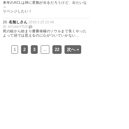
来年のACLは枠に変動が出るだろうけど、出たいな
勝てた試合を落としたのは悔し
～
リベンジしたい！
い。 90分、延長、PKと全部勝
てるチャンスはレッズの方があ
名無しさん
20.
2016.5.25 22:46
ID: I4YzhhYTU5
ったのに…。 ACL終わっちゃっ
死の組から始まり優勝候補のソウルまで良くやった
よって頭では思えるのに心がついていかない…
たけど、もう中3日でリーグある
し。 この悔しさはリーグで晴ら
1
2
3
…
22
次へ »
そう。 国内のタイトル総なめし
よーよ。 ACLはまた来年頑張れ
ばいいんだ。 今よりもっと強く
なって…
? まさ@レッズ垢
(swfNssJYKrpwwja)
2016, 5月
25