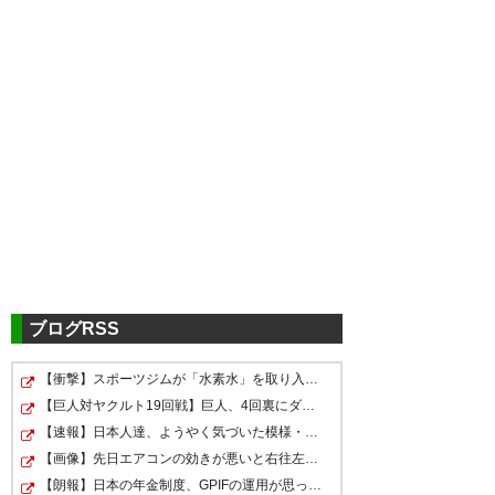
ツイッターの反応
レッズおつかれさま･･･(ºωº)
? のりすけ@久々 (nrp919)
2016, 5月 25
ブログRSS
【衝撃】スポーツジムが「水素水」を取り入れてる本当の…
よく頑張った！ レッズの選手を
レッズ残念…良い試合だったけ
【巨人対ヤクルト19回戦】巨人、4回裏にダルベックと石塚…
レッズ敗退 ACLらしい死闘。お
誇りに思
どね、PKになってしまえばもう
【速報】日本人達、ようやく気づいた模様・・・・・
疲れさんでした
う！！！！！！！！！！！！！
仕方ないとこある。。西川決め
【画像】先日エアコンの効きが悪いと右往左往してた奴や…
！！！！！！！！！！！！！！
【朗報】日本の年金制度、GPIFの運用が思ったより好調な…