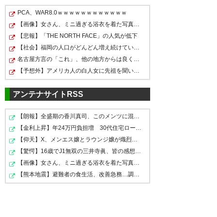
PCA、WAR8.0ｗｗｗｗｗｗｗｗｗｗｗｗ
【画像】女さん、ミニ過ぎる浴衣を着た写真を投稿して叩…
【悲報】「THE NORTH FACE」の人気が低下
【社会】福岡の人口がどんどん増え続けている理由
名古屋方言の「これ」、他の地方からは良く思われてなか…
【予想外】アメリカ人の白人女に先祖を聞いたら衝撃的な…
アンテナサイトRSS
ツイッターの反応
【朗報】全盛期の香川真司、このメンツに混ざるほど凄か…
【金利上昇】年24万円負担増 30代住宅ローンで、内閣府…
【仰天】X、メンエス嬢とラウンジ嬢が熾烈な女の争いを繰…
久々の勝利！次は完封お願いし
【驚愕】16歳でJ1無双の三井寺眞、皆の感想がこちら
【画像】女さん、ミニ過ぎる浴衣を着た写真を投稿して叩…
ます #reysol
【熊本地震】避難者の食生活、改善急務…調理できず「パン…
— N-B (sasanqua_1999)
2016,
8月 20