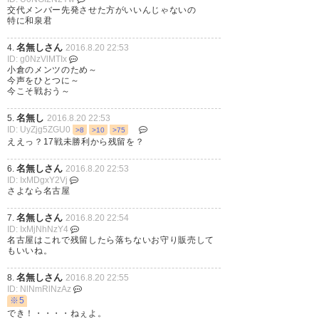
交代メンバー先発させた方がいいんじゃないの
特に和泉君
勝ったうぁーい♪( ´▽｀) #reysol
#jleague #J楽
名無しさん
4.
2016.8.20 22:53
ID: g0NzVlMTIx
https://t.co/QaZaRF9evn
小倉のメンツのため～
今声をひとつに～
今こそ戦おう～
— フィーゴ (FIGObarcelona)
2016, 8月 20
名無し
5.
2016.8.20 22:53
ID: UyZjg5ZGU0
>8
>10
>75
ええっ？17戦未勝利から残留を？
名無しさん
6.
2016.8.20 22:53
ID: IxMDgxY2Vj
さよなら名古屋
余計な失点が水を差した感はあ
るけどレイソル勝利やったー
名無しさん
7.
2016.8.20 22:54
ID: IxMjNhNzY4
名古屋はこれで残留したら落ちないお守り販売して
— メガネ (akito6222)
2016, 8月
もいいね。
20
名無しさん
8.
2016.8.20 22:55
ID: NlNmRlNzAz
※5
でき！・・・・ねぇよ。