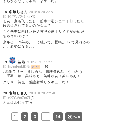
ゃくちゃエンジョイできました
やらかさなくて本当によかった。
わ！ また次の試合も見に行きた
名無しさん
18.
2016.8.20 22:57
いよ😭
ID: RiYWM2OTkz
まあ、点も取ったし、前半一応シュート打ったし、
https://t.co/dR8mnbiMnJ
改善はされてる…のかなぁ？
もう来季に向けた身辺整理を選手サイドが始めだし
ちゃうのでは？
— 小林 大也 (koba0516hiro)
来年は一昨年の川口に続いて、楢崎がJ２で見れるの
2016, 8月 20
か。豪勢になるね。
盆地
19.
2016.8.20 22:57
ID: hiZmFmMDNj
>162
♪海老フリャ きしめん 味噌煮込み ういろう
手羽 鯱 美味ゃあ！美味ゃあ！美味ゃあ！
レイソル勝って良かった！ 次は
クリス、純也、援護射撃サンキューな！
フロンターレ！
名無しさん
20.
2016.8.20 22:58
ID: c2ZGVmZmZi
— 松 (mats0212)
2016, 8月 20
ふんばルビィずら
1
2
3
…
14
次へ »