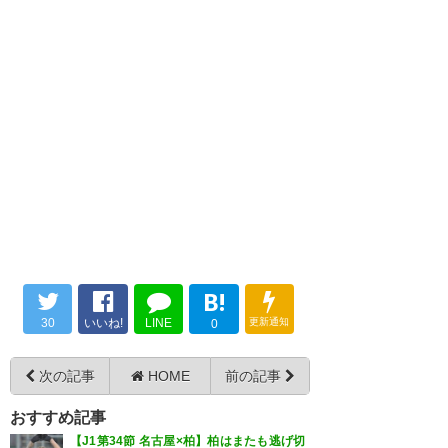
一点勿体無かったがレイソルの
完勝である♪───Ｏ（≧∇≦）Ｏ
────♪
— 雅庵 (masaan888)
2016, 8月
20
B!
試合終了。レイソルは聖地日立
30
いいね!
LINE
更新通知
0
台で連敗を止めました。1失点あ
ったものの名古屋の連敗ストッ
次の記事
HOME
前の記事
パーにならずに良かったです。
おすすめ記事
レイソルにはこのまま勝ち進ん
【J1第34節 名古屋×柏】柏はまたも逃げ切