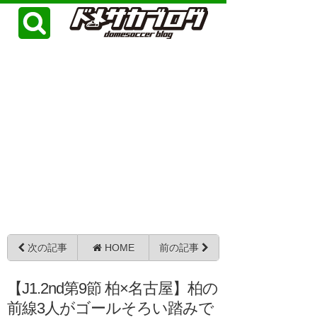
次の記事
HOME
前の記事
【J1.2nd第9節 柏×名古屋】柏の
前線3人がゴールそろい踏みで