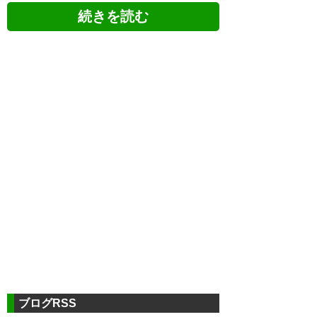
[YouTube]柏レイソル×名古屋グランパス「2016 J1
リーグ 2nd 第9節」
https://www.youtube.com/watch?v=m3VK_wE3SvQ
ブログRSS