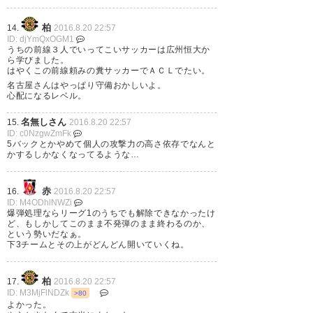
柏
14.
2016.8.20 22:57
ID: djYmQxOGM1
うちの前線３人でいってこいサッカーは広州恒大か
ら学びました。
いとぅーさんゴールしたし、レ
はやくこの前線頼みの糞サッカーでＡＣＬでたい。
イソル勝ったし、最高の週末が
名古屋さんはやっぱり守備おかしいよ。
心配になるレベル。
迎えられておりますｏ( ›_‹ )ｏ
名無しさん
15.
2016.8.20 22:57
♡♡
ID: c0NzgwZmFk
5バックとかやめて個人の攻撃力の高さ依存でなんと
かするしかなくなってるような…
— ゆかちぇる｡˚✩ ▸◂ﾟ+♡*⇝
(reysol_0432)
2016, 8月 20
赤
16.
2016.8.20 22:57
ID: M4ODhlNWZi
爆弾処理ならリーグ1のうちでも解除できなかったけ
ど、もしかしてこのまま不発弾のまま終わるのか、
という勢いだなぁ。
下3チームとその上がどんどん開いていくね。
IJ、クリス、ディエゴのゴールで
3-1でレイソルが勝ちました！ 1
柏
17.
2016.8.20 22:57
年ぶりの日立台だったけどめち
ID: M3MjFlNDZk
>80
よかった。