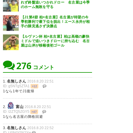
れず終盤追いつかれドロー 名古屋は今季
で欲しいです。 頑張れ、柏レイ
のホーム無敗を守る
ソル！。#reysol
【J1第4節 柏×名古屋】名古屋が待望の今
季初勝利で最下位を脱出！エース永井が相
— いとちゃん(脱原発 、笑顔)
手の隙見逃さず決勝点
(itochan0114)
2016, 8月 20
【ルヴァン杯 柏×名古屋】柏は高嶺の豪快
ミドルで追いつきドローに持ち込む 名古
屋は山岸が移籍後初ゴール
276
勝利のチャント〝ヤマト〟 柏レ
コメント
イソル 3-1 名古屋グランパス
名無しさん
1.
2016.8.20 22:51
#reysol #grampas
ID: g5NTg5ZTA1
>12
https://t.co/9UeVAzlX4w
1なら1年でJ1復帰
— り ん(๑˃̵ᴗ˂̵)و (rin41799)
2016,
富山
2.
2016.8.20 22:51
8月 20
ID: I2ZTQ5ZGY5
>47
1なら名古屋の降格回避
名無しさん
3.
2016.8.20 22:52
ID: U0NGI2N2Yw