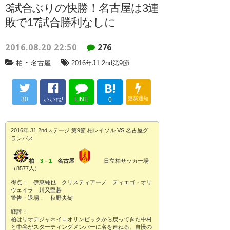
3試合ぶりの快勝！名古屋は3連
敗で17試合勝利なしに
2016.08.20 22:50
276
・
柏
名古屋
2016年J1.2nd第9節
B!
30
いいね!
LINE
更新通知
0
2016年 J1 2ndステージ 第9節 柏レイソル VS 名古屋グ
ランパス
柏
3－1
名古屋
日立柏サッカー場
（8577人）
得点： 伊東純也 クリスティアーノ ディエゴ・オリ
ヴェイラ 川又堅碁
警告・退場： 秋野央樹
戦評：
柏はリオデジャネイロオリンピックから戻ってきた中村
と中谷がスターティングメンバーに名を連ねる。自慢の