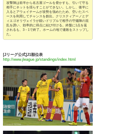
攻撃陣は前半から名古屋ゴールを脅かすも、引いて守る
相手にネットを揺らすことができない。しかし、後半に
入るとアウェイチームが攻勢を強めたため、空いたスペ
ースを利用してチャンスを創出。クリスティアーノとデ
ィエゴオリヴェイラが鋭いドリブルで相手の守備陣の混
乱を誘い、効率的に得点に結び付ける。終盤に1点を返
されるも、3－1で終了。ホームの地で連敗をストップし
た。
[Jリーグ公式]J1順位表
http://www.jleague.jp/standings/index.html