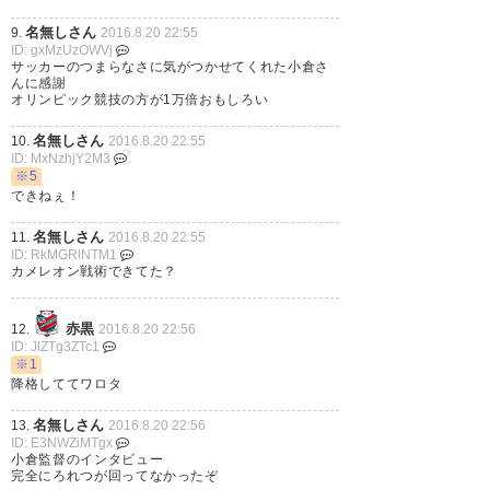
名無しさん
9.
2016.8.20 22:55
勝ったことより相手の方が心配
ID: gxMzUzOWVj
になる試合も珍しい。 レイソル
サッカーのつまらなさに気がつかせてくれた小倉さ
んに感謝
はここからの試合が大事。
オリンピック競技の方が1万倍おもしろい
名無しさん
10.
2016.8.20 22:55
— れいきんぐ@飼育委員長
ID: MxNzhjY2M3
(kashiwareyking)
2016, 8月 20
※5
できねぇ！
名無しさん
11.
2016.8.20 22:55
ID: RkMGRlNTM1
カメレオン戦術できてた？
クリスティアーノ ディエゴ・オ
リヴェイラ ドゥドゥ ブラジル人
赤黒
12.
2016.8.20 22:56
ID: JlZTg3ZTc1
助っ人が頼もしいですなぁレイ
※1
降格しててワロタ
ソル
名無しさん
13.
2016.8.20 22:56
— HiNAはりこまきがすっきー
ID: E3NWZiMTgx
小倉監督のインタビュー
(pad_HiNA)
2016, 8月 20
完全にろれつが回ってなかったぞ