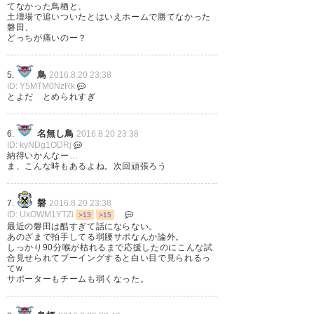
https://t.co/yT1LbmsaYM
てなかった鳥栖と、
土壇場で追いついたとはいえホームで勝てなかった
— a2z (jubilo22)
2016, 8月 20
磐田、
— N6 (N6Jubi)
2016, 8月 20
どっちが痛いのー？
鳥
5.
2016.8.20 23:38
ID: Y5MTM0NzRk
#jubilo 最後まで勝点3狙うモリ
とよだ とめられすぎ
まぁかなり押されてたので引き
シ良いねー
分けで御の字かなぁ でもあと
名無し鳥
6.
2016.8.20 23:38
https://t.co/vppbw0MR87
ID: kyNDg1ODRj
少しで勝ち点3だったと思うと悔
納得いかんなー…
ま、こんな時もあるよね。次回頑張ろう
— a2z (jubilo22)
2016, 8月 20
しいね #sagantosu
— hj (HjAkeru)
2016, 8月 20
磐
7.
2016.8.20 23:38
ID: UxOWM1YTZi
>13
>15
最近の磐田は酷すぎて話にならない。
あのざまで拍手してる弱腰サポなんか論外。
ドロー 最後のＰＫの判定はゴー
しっかり90分喉が枯れるまで応援したのにこんな試
合見せられてブーイングすると白い目で見られるっ
ル裏からはよく見えなかったの
てw
磐田強かった。負けに近い引き
サポーターもチームも弱くなった。
でなんとも言えないが、それま
分け。現地組の声援はしっかり
でに追加点を奪えなかったのが