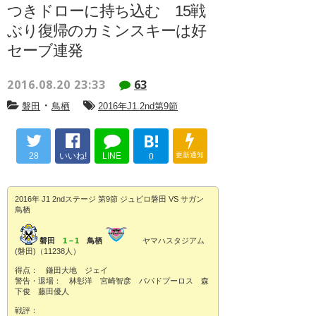
つきドローに持ち込む 15戦
ぶり復帰のカミンスキーは好
セーブ連発
2016.08.20 23:33
63
・
磐田
鳥栖
2016年J1.2nd第9節
B!
28
いいね!
LINE
更新通知
0
2016年 J1 2ndステージ 第9節 ジュビロ磐田 VS サガン
鳥栖
磐田
1－1
鳥栖
ヤマハスタジアム
(磐田)（11238人）
得点： 鎌田大地 ジェイ
警告・退場： 林彰洋 宮崎智彦 パパドプーロス 森
下俊 藤田優人
戦評：