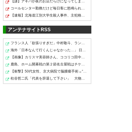
シとしよう。 しかし吉田のハイ
【謎】アキバが夜のお店だらけになってしまった理由、誰…
コールセンター勤務だけど毎日客に怒鳴られもう限界
パフォーマンスはいつまで続く
【速報】北海道江別大学生殺人事件、主犯格の川口被告(19…
んだ？マジで吉田を代表に！ ＃
sagantosu
アンテナサイトRSS
ツイッターの反応
— おさ (osa0723)
2016, 8月 20
フランス人「欲張りすぎだ」中村敬斗、ランス残留の可能…
海外「日本なんて行くんじゃなかった…」 日本を知ってし…
【画像】カリスマ美容師さん、ココリコ田中みたいなチー…
きっとこれが反撃の１点、変化
鹿島、ホーム開幕戦の第２節名古屋戦はチケット完売の見…
の１点、反転の１点になる。
【衝撃】50代女性、京大病院で脳腫瘍手術→“腫瘍の無い部…
最後まで闘う姿勢を見せてくれ
柱谷哲二氏「代表を辞退して下さい」 大物選手に直談判…
#jubilo
た結果のPK。ジェイは前回の失
敗を引きずる事なく冷静に決め
— いーじんさん (tryijin)
2016, 8
てくれた。 後、森島はジェイに
月 20
リスタートを促す姿に去年の反
省を生かしてくれてることを実
感。 悪い流れを止めたので、次