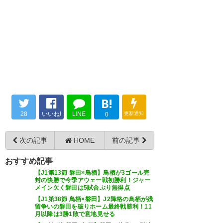
ゲーム終了。磐田1-1鳥栖。追加
の福岡に勝って良い流れを引き
タイムにボッサンがPKを決めて
寄せましょう #jubilo
ドロー。鳥栖のゲームだっただ
— valu (valu_lu)
2016, 8月 20
けに貴重な勝点１。 #jubilo
https://t.co/OxUSvgGtfT
— agatha (Tak_Agatha)
2016, 8
月 20
ハヤオのトップ下は非常に良
B!
い！ シンプルなプレー、球離れ
28
いいね!
LINE
更新通知
0
良し、細かく動いてボールを貰
う。 本当にナイスプレーだっ
次の記事
HOME
前の記事
追いついただけでも嬉しい
た！ それだけの前半のミスの失
おすすめ記事
#jubilo
点が痛い。 内容的には全く劣っ
【J1第13節 磐田×鳥栖】鳥栖が3ゴール完
封の快勝で今季アウェー戦初勝利！ジャー
てなかった。 さぁ、次は本当に
— マクフライ (_george_mcfly)
メイン欠く磐田は5試合ぶり無得点
2016, 8月 20
【J1第38節 鳥栖×磐田】J2降格の鳥栖が残
勝たねばならない福岡戦。 現地
留争いの磐田を破りホーム最終戦勝利！11
月以降は3勝1敗で意地見せる
行って応援するぞ！！ #jubilo