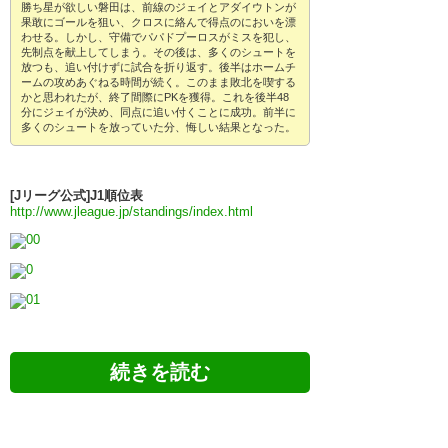
勝ち星が欲しい磐田は、前線のジェイとアダイウトンが
果敢にゴールを狙い、クロスに絡んで得点のにおいを漂
わせる。しかし、守備でパパドプーロスがミスを犯し、
先制点を献上してしまう。その後は、多くのシュートを
放つも、追い付けずに試合を折り返す。後半はホームチ
ームの攻めあぐねる時間が続く。このまま敗北を喫する
かと思われたが、終了間際にPKを獲得。これを後半48
分にジェイが決め、同点に追い付くことに成功。前半に
多くのシュートを放っていた分、悔しい結果となった。
[Jリーグ公式]J1順位表
http://www.jleague.jp/standings/index.html