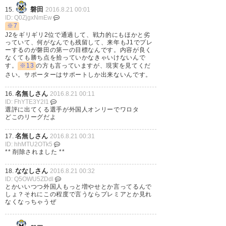
う❗ 先ずは水曜福岡⚽
磐田
15.
2016.8.21 00:01
ID: Q0ZjgxNmEw
https://t.co/VNnPV62CPG
※7
J2をギリギリ2位で通過して、戦力的にもほかと劣
— 大木 一成 (kazunari216)
っていて、何がなんでも残留して、来年もJ1でプレ
ーするのが磐田の第一の目標なんです。内容が良く
2016, 8月 20
なくても勝ち点を拾っていかなきゃいけないんで
す。
※13
の方も言っていますが、現実を見てくだ
さい。サポーターはサポートしか出来ないんです。
名無しさん
16.
2016.8.21 00:11
ID: FhYTE3Y2I1
最後の最後でドロー 負けなくて
選評に出てくる選手が外国人オンリーでワロタ
どこのリーグだよ
よかった。。。 ジュビロよく頑
名無しさん
17.
2016.8.21 00:31
張った！
ID: hhMTU2OTk5
** 削除されました **
https://t.co/SJBtZknXRe
ななしさん
18.
2016.8.21 00:32
— ハルキ@ぺぎぃー
ID: Q5OWU5ZDdl
とかいいつつ外国人もっと増やせとか言ってるんで
(apita_haruki)
2016, 8月 20
しょ？それにこの程度で言うならプレミアとか見れ
なくなっちゃうぜ