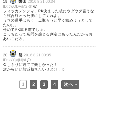
磐田
19.
2016.8.21 00:34
ID: cwODViM2Rh
勝てたのに…悔しいドローゲー
フィッカデンティ、PK決まった後にウダウダ言うな
ら試合終わった後にしてくれよ。
ム。 豊のプレーやっぱ好きだ
うちの選手はもう一点取ろうと早く始めようとして
たのに。
わ！！あのタックルがいいよ
せめてPK蹴る前でしょ。
こっちだって疑問を感じる判定はあったんだからお
ね、尻アタック！！ 危険な場面
あいこだろ。
でしっかり止める！！林！！ ふ
磐
20.
2016.8.21 00:35
たりとも2人とも怪我に気をつけ
ID: kxYjVjNjhi
久しぶりに観てて楽しかった！
て、頑張ってください！！
次からいい加減勝ちたいせど(T . T)
#sagantosu
https://t.co/Rt8Dv8Edl6
1
2
3
4
次へ »
— ビョン社長
(BYEON_SYACHO)
2016, 8月 20