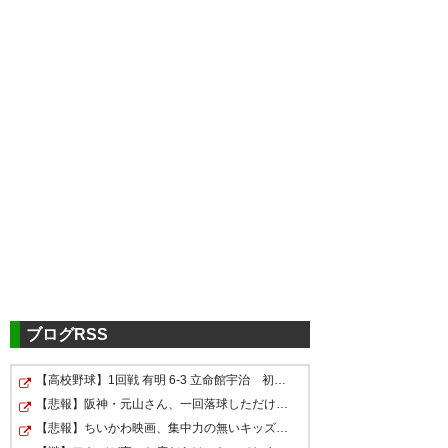
[YouTube]ジュビロ磐田×サガン鳥栖「2016 J1リー
グ 2nd 第9節」
https://www.youtube.com/watch?v=gacMZ_8sFsE
ブログRSS
【高校野球】1回戦 有明 6-3 立命館宇治 初出場の有明が…
悔しいドローだが勝ち点を積み
【悲報】阪神・元山さん、一回落球しただけで週刊誌に“お…
上げて順位を３位にしたのでヨ
【悲報】ちいかわ映画、集中力の無いキッズが観ると「こ…