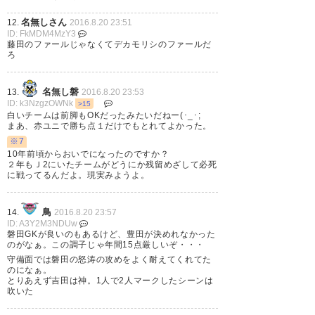
— のりまろ (norimaro3)
2016,
高でございます。 #jubilo
8月 20
名無しさん
12.
2016.8.20 23:51
ID: FkMDM4MzY3
— まーず (murzfish)
2016, 8月
藤田のファールじゃなくてデカモリシのファールだ
20
ろ
高橋義希～！ 明日につながるサ
名無し磐
13.
2016.8.20 23:53
ID: k3NzgzOWNk
>15
ッカーを見せてくれ！ #鳥栖
白いチームは前脚もOKだったみたいだねー(･_･;
まあ、赤ユニで勝ち点１だけでもとれてよかった。
#sagantosu #サガン
※7
10年前頃からおいでになったのですか？
— サガン鳥栖Freak (sagan_sp)
２年もＪ2にいたチームがどうにか残留めざして必死
に戦ってるんだよ。現実みようよ。
2016, 8月 20
鳥
14.
2016.8.20 23:57
ID: A3Y2M3NDUw
磐田GKが良いのもあるけど、豊田が決めれなかった
のがなぁ。この調子じゃ年間15点厳しいぞ・・・
ジュビロ磐田1-1サガン鳥栖 命
守備面では磐田の怒涛の攻めをよく耐えてくれてた
のになぁ。
拾いの勝ち点1 この勝ち点1を無
とりあえず吉田は神。1人で2人マークしたシーンは
吹いた
駄にしないように残り8試合闘お