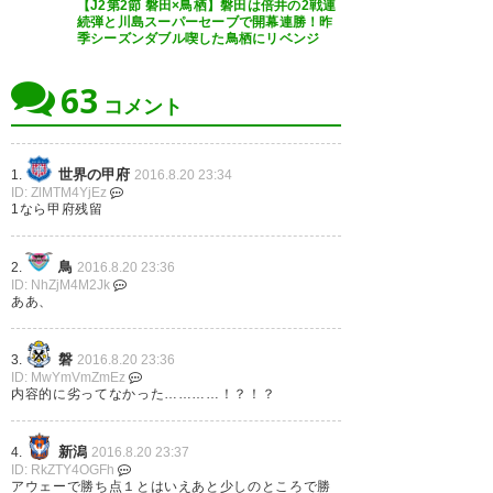
【J2第2節 磐田×鳥栖】磐田は倍井の2戦連
続弾と川島スーパーセーブで開幕連勝！昨
— ＪＵＮ (jun_jubilo)
2016, 8月
季シーズンダブル喫した鳥栖にリベンジ
20
引き分けた´д` ; 後1点取れてれ
63
ば… #sagantosu
コメント
— メギラ(株) (megira_kabu)
2016, 8月 20
世界の甲府
1.
2016.8.20 23:34
勝っとけば2nd優勝見えてきた
ID: ZlMTM4YjEz
のにな #sagantosu
1なら甲府残留
— NOIREST17 (ruipanko_st17)
鳥
2.
2016.8.20 23:36
ID: NhZjM4M2Jk
2016, 8月 20
ドローでよし、としなきゃなら
ああ、
んね。 チャンスの数と同じだけ
ピンチもあったわけで。 まぁ、
磐
3.
2016.8.20 23:36
ID: MwYmVmZmEz
ジェイさんが最後まで動けたの
内容的に劣ってなかった…………！？！？
#jubilo #jubilo2016 最後、盛り
と、カミンスキーありがとう！
上がった〜
新潟
4.
2016.8.20 23:37
でございます。 #jubilo
https://t.co/BJPQpmthbl
ID: RkZTY4OGFh
アウェーで勝ち点１とはいえあと少しのところで勝