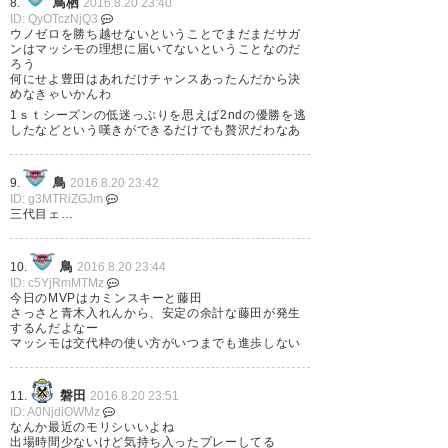
鳥栖
8.
2016.8.20 23:40
届いてましたよ！次は勝利を！
全て。 お疲れさまでした。
ID: QyOTczNjQ3
#sagantosu
ウノゼロを勝ち越せないということでまだまだサガ
#sagantosu
ンはマッシモの理想に届いてないということなのだ
ろう
https://t.co/ytKddKWrRj
何にせよ豊田はあれだけチャンスあったんだから決
— りーは (ri__ha)
2016, 8月 20
めなきゃいかんわ
1ｓｔシーズンの低迷っぷりを思えば2ndの優勝を逃
— ムスタファ・エル・すすむ
したなどという嘆きができるだけでも贅沢だわなあ
(maenisusume2002)
2016, 8月
20
鳥
9.
2016.8.20 23:42
駿はホント良かった。この先に
ID: g3MTRiZGJm
三代目ェ…
向けて希望が持てるプレー見せ
てくれました #jubilo
鳥
10.
2016.8.20 23:44
まぁ今日は全体的に押されてた
ID: c5YjRmMTMz
— かもぞうすい (KamoZousui)
今日のMVPはカミンスキーと藤田
し勝ち点１でも仕方なかった。
さっさと青木入れんから、安定の余計な藤田が発生
2016, 8月 20
するんだよなー
という考えもあるのかな。次の
マッシモは交代枠の使い方がいつまでも進歩しない
ホームでは勝ってくれよ！
磐田
11.
2016.8.20 23:51
#sagantosu
ID: A0NjdiOWMz
神を見ました。カミンスキー最
なんか最近のモリシいいよね
出場時間少ないけど気持ち入ったプレーしてる