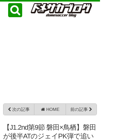
次の記事
HOME
前の記事
【J1.2nd第9節 磐田×鳥栖】磐田
が後半ATのジェイPK弾で追い