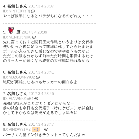
名無しさん
4.
2017.3.4 23:37
ID: NlNTE0YzRj
オリスの高さと相手を背にして
京都サンガ vs徳島 今日もメ
やっぱ後半になるとバテがちになるのがねぇ・・・
のポストプレイは頼もしいわ。
ンバーがあまり代わり映えせ
今のシステムなら彼を使ってい
ず、しょっぱい試合で開幕２試
麿
5.
2017.3.4 23:39
ID: M1NzU5Njk0
きたいな。 #sanga
合連続のホームで勝ち星無しか
先に言っておくと闘莉王大作戦というよりは交代枠
使い切った後に足つって前線に残してたらたまたま
と思いかけた後半４５分、何と
ボールが入ってきた感じなのでやや違うものかと
— スピカ (ajisairoad)
2017, 3月
ただこの訳も分からず前半ただ時間を消費するだけ
点を決めたのは闘莉王。もう彼
のサッカーが続くなら終盤の大作戦に溺れるかも
4
は、FWでいいよ。何とか１−０
名無しさん
6.
2017.3.4 23:41
で 勝利するも、何となく布部采
ID: M3ZGQ4NWU2
戦犯が英雄になるのもサッカーの面白さよ
配は大丈夫なのか感も湧いてく
名無しさん
7.
2017.3.4 23:45
る…試合は見れてないが。
ID: FkNWNkZmE4
先発FW3人がことごとくダメだからなー
前の試合も今日も交代選手（特にケビン）が試合動
— 藤井 としたか (104_Fujii)
かしてるから次は先発変えるでしょ流石に
2017, 3月 4
名無しさん
8.
2017.3.4 23:47
ID: VlNzAyYzM2
>42
パーサくん壁ドン付きチケットってなんだよｗ