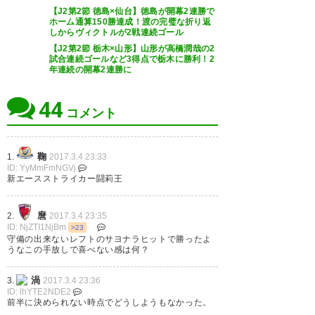
ばよかろうなのだ！ 怪我で走れ
【J2第2節 徳島×仙台】徳島が開幕2連勝で
やっぱ闘莉王だ！！！ #sanga
ホーム通算150勝達成！渡の完璧な折り返
ない闘莉王がFWになってからチ
しからヴィクトルが2戦連続ゴール
ームの動きがよくなった オリス
— aw_sg (aw_sg)
2017, 3月 4
【J2第2節 栃木×山形】山形が高橋潤哉の2
試合連続ゴールなど3得点で栃木に勝利！2
のアシスト 今季初勝利 布部監督
年連続の開幕2連勝に
初勝利 #sangafc
44
コメント
— Ｋ明 (kmei_pp)
2017, 3月 4
サンガ今シーズン初勝利。ちぐ
はぐでもとりあえず失点せずに
鞠
1.
2017.3.4 23:33
ID: YyMmFmNGVj
いれたことが大きかった。ケヴ
新エースストライカー闘莉王
ィンはスタメンだな。 それにし
サンガ勝った！
ても徳島にはかなり久しぶりに
麿
2.
2017.3.4 23:35
https://t.co/fVmvnVPMQ5
ID: NjZTI1NjBm
>23
勝った気がする。
守備の出来ないレフトのサヨナラヒットで勝ったよ
— ゆうこ (ocean552010)
2017,
うなこの手放しで喜べない感は何？
— キウ井 (kwzzz)
3月 4
2017, 3月 4
渦
3.
2017.3.4 23:36
ID: lhYTE2NDE2
前半に決められない時点でどうしようもなかった。