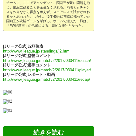
チームに、ここでアクシデント。闘莉王が足に問題を抱
え、前線に残ることを余儀なくされる。両者ともチャン
スを作りながら得点を奪えず、スコアレスで試合が終わ
るかと思われた。しかし、後半45分に前線に残っていた
闘莉王が決勝ゴールを挙げる。ホームで迎えた一戦は、
「FW闘莉王」の活躍による、劇的な勝利となった。
[Jリーグ公式]J2順位表
http://www.jleague.jp/standings/j2.html
[Jリーグ公式]監督コメント
http://www.jleague.jp/match/2/2017/030411/coach/
[Jリーグ公式]選手コメント
http://www.jleague.jp/match/2/2017/030411/player/
[Jリーグ公式]レポート・動画
http://www.jleague.jp/match/2/2017/030411/recap/