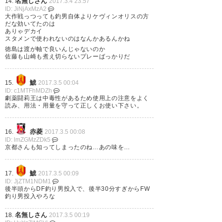
名無しさん
14.
2017.3.4 23:57
ID: JiNjAxMzA2
大作戦っつっても釣男自体よりケヴィンオリスの方
だな効いてたのは
ありゃデカイ
今日は闘莉王選手めっちゃ前に
スタメンで使われないのはなんかあるんかね
いるなと思ってたらゴール決め
徳島は渡が軸で良いんじゃないのか
佐藤も山崎も煮え切らないプレーばっかりだ
た！ 「DF」と書いて「さいぜん
せん」と読むこともあるのを知
鯱
15.
2017.3.5 00:04
ID: c1MTFhMDZh
った第２節。京都サンガ勝利で
劇薬闘莉王は中毒性があるため使用上の注意をよく
読み、用法・用量を守って正しくお使い下さい。
す！
— シイシ (_shysh)
2017, 3月 4
赤菱
16.
2017.3.5 00:08
ID: lmZGMzZDk5
京都さんも知ってしまったのね…あの味を…
鯱
17.
2017.3.5 00:09
ID: JjZTM1NDM1
京都サンガF.C.のスターティング
後半頭からDF釣り男投入で、後半30分すぎからFW
釣り男投入やろな
メンバ―に王の名を持つ選手が
２名もいて強そう
名無しさん
18.
2017.3.5 00:19