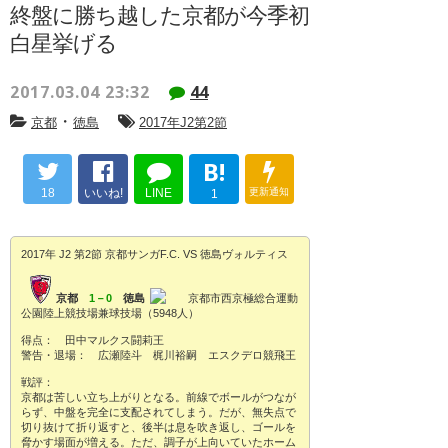
終盤に勝ち越した京都が今季初
白星挙げる
2017.03.04 23:32
44
・
京都
徳島
2017年J2第2節
B!
18
いいね!
LINE
更新通知
1
2017年 J2 第2節 京都サンガF.C. VS 徳島ヴォルティス
京都
1－0
徳島
京都市西京極総合運動
公園陸上競技場兼球技場（5948人）
得点： 田中マルクス闘莉王
警告・退場： 広瀬陸斗 梶川裕嗣 エスクデロ競飛王
戦評：
京都は苦しい立ち上がりとなる。前線でボールがつなが
らず、中盤を完全に支配されてしまう。だが、無失点で
切り抜けて折り返すと、後半は息を吹き返し、ゴールを
脅かす場面が増える。ただ、調子が上向いていたホーム