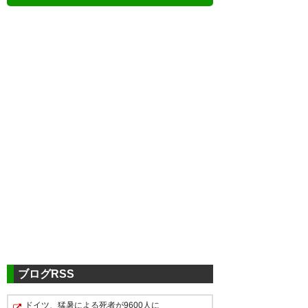
ツイッターの反応
初勝利ｷﾀ━━━━(ﾟ
∀ﾟ)━━━━!! #sanga
https://t.co/lYgONqZSkS
ブログRSS
— RYOTA@常に挑戦‼︎ (2018_J1)
2017, 3月 4
ドイツ、猛暑による死者が9600人に