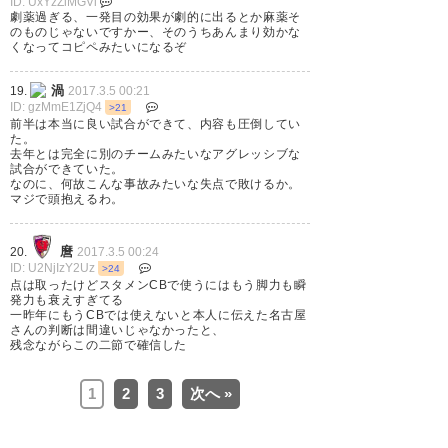
ID: UxYzZiMGVi
劇薬過ぎる、一発目の効果が劇的に出るとか麻薬そ
— 山波瀬郎 (yamanamiserou)
のものじゃないですかー、そのうちあんまり効かな
くなってコピペみたいになるぞ
2017, 3月 4
渦
19.
2017.3.5 00:21
ID: gzMmE1ZjQ4
>21
前半は本当に良い試合ができて、内容も圧倒してい
た。
去年とは完全に別のチームみたいなアグレッシブな
数字で見るとまぁひどいな
試合ができていた。
なのに、何故こんな事故みたいな失点で敗けるか。
#sanga
マジで頭抱えるわ。
https://t.co/aQCYVYvbkr
麿
20.
2017.3.5 00:24
— 卍うーぱー卍 (YUZi_69)
ID: U2NjIzY2Uz
>24
点は取ったけどスタメンCBで使うにはもう脚力も瞬
2017, 3月 4
発力も衰えすぎてる
一昨年にもうCBでは使えないと本人に伝えた名古屋
さんの判断は間違いじゃなかったと、
残念ながらこの二節で確信した
1
2
3
次へ »
結果重要、勝ちゃあええねん。
サンガは課題が明確になってる