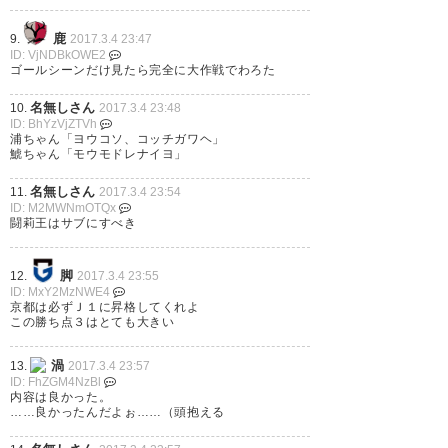
闘莉王！サンガ移籍初ゴールで
鹿
9.
2017.3.4 23:47
ID: VjNDBkOWE2
勝ったぞー！サンキュー闘さ
ゴールシーンだけ見たら完全に大作戦でわろた
ん！しゃー！(*≧∀≦*)
名無しさん
10.
2017.3.4 23:48
ID: BhYzVjZTVh
https://t.co/uCuNRKLDMd
浦ちゃん「ヨウコソ、コッチガワヘ」
鯱ちゃん「モウモドレナイヨ」
— テツ (t_lovesanga)
2017, 3月
名無しさん
11.
2017.3.4 23:54
4
ID: M2MWNmOTQx
闘莉王はサブにすべき
脚
12.
2017.3.4 23:55
ID: MxY2MzNWE4
ｵﾘ助は攻撃ポイント稼いでる
京都は必ずＪ１に昇格してくれよ
この勝ち点３はとても大きい
し、ミドルも正確そうだしいい
補強だ #sanga
渦
13.
2017.3.4 23:57
ID: FhZGM4NzBl
内容は良かった。
— マリオ (agapata)
2017, 3月 4
……良かったんだよぉ……（頭抱える