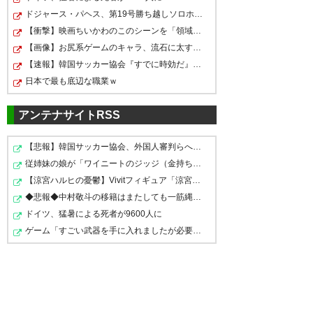
サンガ勝った！闘莉王よく決め
ドジャース・パヘス、第19号勝ち越しソロホームラン！！…
た！前半シュート打てないな
【衝撃】映画ちいかわのこのシーンを「領域展開」と呼ん…
ど、決して内容が良くないなか
【画像】お尻系ゲームのキャラ、流石に太すぎるｗｗｗｗ
トゥーさん！！！！！！
【速報】韓国サッカー協会『すでに時効だ』、外国人審判…
での勝ちは大きい。オリスは途
日本で最も底辺な職業ｗ
wwwwww
中から出てきて、ゴールの場面
で競り勝つなど、効いている。
アンテナサイトRSS
— やた＠ドゥーチェ
次も勝ってほしい。 #sanga
(yata_crow)
2017, 3月 4
【悲報】韓国サッカー協会、外国人審判らへ性的接待疑惑→…
— Norisan (Norisan0720)
従姉妹の娘が「ワイニートのジッジ（金持ち）」にやたら…
2017, 3月 4
【涼宮ハルヒの憂鬱】Vivitフィギュア「涼宮ハルヒ」プラ…
◆悲報◆中村敬斗の移籍はまたしても一筋縄ではいかず？ス…
内容は全く良い所無かったけど
ドイツ、猛暑による死者が9600人に
勝ったでー！#sanga
ゲーム「すごい武器を手に入れましたが必要レベルに達し…
https://t.co/6r6DK1oS43
サンガ勝ちました！開幕戦の内
容が心配で、こどもたちをつれ
— ＭＳＰ！ (msp7644)
2017, 3
て応援にきました！こどもたち
月 4