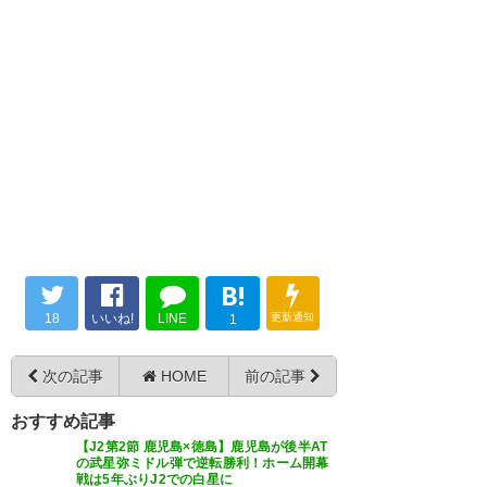
は10回以上観戦して、なんと初
勝利。負傷の闘莉王選手が決め
てくれました。次から心配です
勝った！！ #sanga #サンガ
が代わりの選手ががんばってく
https://t.co/5xnz2NdwmZ
れるでしょう！闘莉王選手あり
がと…
https://t.co/Hhr7ThR59Z
— α-STATION FM KYOTO
(fmkyoto)
2017, 3月 4
— 竹内弘一 (takeuchi_koichi)
2017, 3月 4
B!
闘莉王さんさすがっす #sanga
18
いいね!
LINE
更新通知
1
試合終了 京都サンガF.C. 1-0 徳
— BBBのB (gv3157)
2017, 3月
次の記事
HOME
前の記事
島ヴォルティス なんかわからん
4
おすすめ記事
けど、なんもない試合内容で、
【J2第2節 鹿児島×徳島】鹿児島が後半AT
戦犯候補の闘莉王のゴール 勝て
の武星弥ミドル弾で逆転勝利！ホーム開幕
戦は5年ぶりJ2での白星に