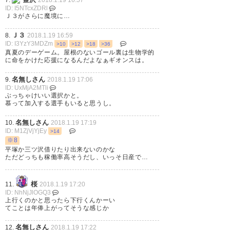
7.
2018.1.19 16:57
— hal5100 (hal5100)
2018, 1月
ID: I5NTcxZDRl
Ｊ３がさらに魔境に…
19
Ｊ３
8.
2018.1.19 16:59
ID: I3YzY3MDZm
>10
>12
>18
>36
真夏のデーゲーム。屋根のないゴール裏は生物学的
に命をかけた応援になるんだよなぁギオンスは。
#SC相模原 は #西ヶ谷隆之 氏が
名無しさん
9.
2018.1.19 17:06
ID: UxMjA2MTli
監督に就任することを発表しま
ぶっちゃけいい選択かと。
慕って加入する選手もいると思うし。
した 西ヶ谷新監督は、昨季 #水
戸ホーリーホック の監督を務め
名無しさん
10.
2018.1.19 17:19
ID: M1ZjVjYjEy
>14
ていました。 #Ｊリーグ 詳しく
※8
平塚か三ツ沢借りたり出来ないのかな
はこちら
ただどっちも稼働率高そうだし、いっそ日産で…
https://t.co/oeNkBuqcUq
桜
11.
2018.1.19 17:20
— Ｊリーグ (J_League)
2018, 1
ID: NhNjJlOGQ3
上行くのかと思ったら下行くんかーい
月 19
てことは年俸上がってそうな感じか
名無しさん
12.
2018.1.19 17:22