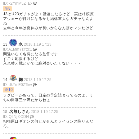
ID: k2YmM5ZTEx
※8
J3はU23ガチャがよく話題になるけど、実は相模原
ただこれで相模原は西ケ谷さん
アウェーが何月になるかも結構重大なガチャなんよ
ね
ルートできたからいい選手きそ
去年と今年は夏休みが長いからなんぼかマシだけど
う… 水戸からもいつか行く選手
水
13.
2018.1.19 17:23
いるんじゃないかな
ID: A1MmYzYzc1
間違いなく名将になる監督です
すごく応援するけど
— 宗哉 (EVA5and3)
2018, 1月
入れ替え戦とかでは絶対会いたくない・・・
19
鞠
14.
2018.1.19 17:25
ID: dkYmE0ZTkw
※10
ラグビーがあって、日産の予定詰まってるのよ。う
西ケ谷どのーーー！！！ てか能
ちの開幕三ツ沢だからねぇ
活さんがいて成岡さんがいて西
名無しさん
15.
2018.1.19 17:25
ID: Q2NjI0ODI4
ケ谷どのって気になる存在に一
相模原はギオンス何とかせんとライセンス降りんだ
ろ。
気になるよね！！