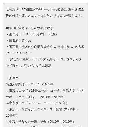
このたび、SC相模原2018シーズンの監督に 西ヶ谷 隆之
氏が就任することになりましたのでお知らせ致します。
■西ヶ谷 隆之（にしがや たかゆき）
・生年月日：1973年5月12日（44歳）
・出身地：静岡県
・選手歴：清水市立商業高等学校 → 筑波大学 → 名古屋
グランパスエイト
→ アビスパ福岡 → ヴェルディ川崎 → ジェフユナイテ
ッド市原 → アルビレックス新潟
・指導歴：
筑波大学蹴球部 コーチ（2003年）
→東京ヴェルディ1969ユース コーチ、明治大学サッカ
ー部 コーチ（兼務）（2004年～2006年）
→東京ヴェルディユース コーチ（2007年）
→東京ヴェルディジュニアユース 監督（2008年～
2009年）
→中京大学サッカー部 監督（2010年～2011年）