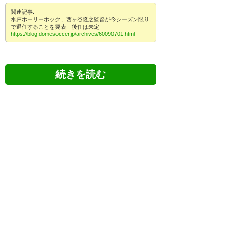
関連記事:
水戸ホーリーホック、西ヶ谷隆之監督が今シーズン限り
で退任することを発表 後任は未定
https://blog.domesoccer.jp/archives/60090701.html
ツイッターの反応