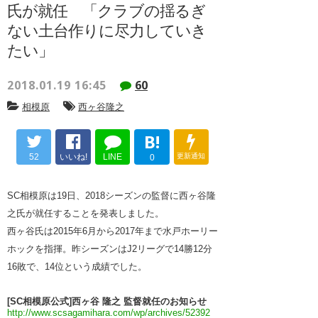
氏が就任 「クラブの揺るぎ
ない土台作りに尽力していき
たい」
2018.01.19 16:45
60
相模原
西ヶ谷隆之
B!
52
いいね!
LINE
更新通知
0
SC相模原は19日、2018シーズンの監督に西ヶ谷隆
之氏が就任することを発表しました。
西ヶ谷氏は2015年6月から2017年まで水戸ホーリー
ホックを指揮。昨シーズンはJ2リーグで14勝12分
16敗で、14位という成績でした。
[SC相模原公式]西ヶ谷 隆之 監督就任のお知らせ
http://www.scsagamihara.com/wp/archives/52392