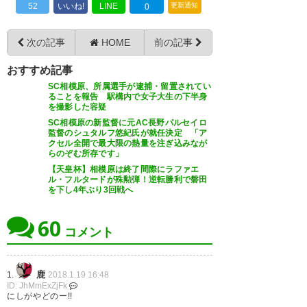
52
いいね!
LINE
更新通知
0
えええっ！！ ☆*:.｡. o(≧▽≦)o
満を持しての発表！ 3ヶ年契約
.｡.:*☆ >RT #フュービック #コ
次の記事
HOME
前の記事
とかにしててほしいなぁ。じっ
リフレッシュ #北野…
相模原で成岡さんと西ケ谷さん
くり腰を据えてやってほしい！
おすすめ記事
https://t.co/pVcza7Koxv
とか私やっぱり原当麻へ行くし
SC相模原、所属選手が逮捕・留置されてい
1年目 優勝争いに加わりつつ5位
ることを報告 駅構内で女子大生の下半身
— 熊澤美沙@コリフレッシュ北
か…！！
を撮影した容疑
以内 2年目 J2ライセンス交付→2
野店 (blackxxxbear)
2018, 1月
SC相模原の新監督に元AC長野パルセイロ
位で終わるも入れ替え戦に勝利
監督のシュタルフ悠紀氏が就任決定 「ア
19
— えりきゃ (from_erica)
2018,
クセル全開で最大限の熱量を注ぎ込みなが
しJ2へ！ 3年目 J2の台風の目と
1月 19
らのぞむ所存です」
【天皇杯】相模原は終了間際にラファエ
なり…
ル・フルタードが殊勲弾！逆転勝利で磐田
を下し4年ぶり3回戦へ
https://t.co/iZ8eGmAuB1
60
— 潜水ウサギ (sensuiusagi)
新監督！よろしくお願いしま
コメント
2018, 1月 19
す！ #sc相模原
https://t.co/GMqvxBp8jM
鹿
1.
2018.1.19 16:48
ID: JhMmExZjFk
にしがやどのー!!
— mayumi (mawaru19)
2018,