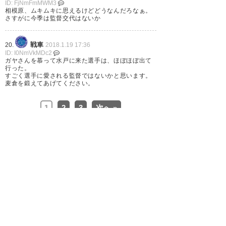
ID: FjNmFmMWM3
の個性派集団をどうまとめるん
相模原、ムキムキに思えるけどどうなんだろなぁ。
さすがに今季は監督交代はないか
だろうか。。 J2ライセンスの目
処がついたのかな？照明つけら
戦車
20.
2018.1.19 17:36
ID: I0NmVkMDc2
れるのかな？ 色々気になるけど
ガヤさんを慕って水戸に来た選手は、ほぼほぼ出て
行った。
真夏の午後３時ゲームがなくな
すごく選手に愛される監督ではないかと思います。
麦倉を鍛えてあげてください。
ってくれれば。
1
2
3
次へ »
— ACKE丫さん (p_glass_sc)
2018, 1月 19