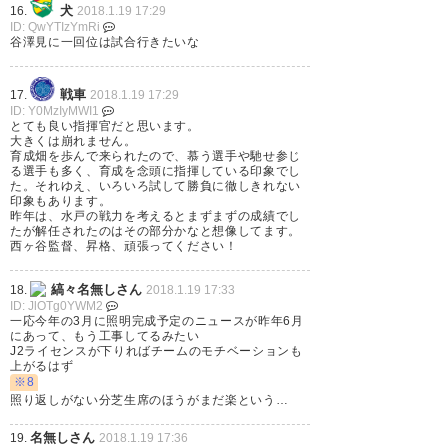
— えんぷれ＠前鹿人妻蜜
犬
16.
2018.1.19 17:29
ID: QwYTIzYmRi
(umiakichiaki)
2018, 1月 19
谷澤見に一回位は試合行きたいな
戦車
17.
2018.1.19 17:29
ID: Y0MzIyMWI1
とても良い指揮官だと思います。
西ケ谷監督か！全く予見してま
大きくは崩れません。
育成畑を歩んで来られたので、慕う選手や馳せ参じ
せんでした。しかしよく来てく
る選手も多く、育成を念頭に指揮している印象でし
た。それゆえ、いろいろ試して勝負に徹しきれない
れた。 ガルパン、大洗繋がりで
印象もあります。
昨年は、水戸の戦力を考えるとまずまずの成績でし
こっそり水戸を応援してたこ
たが解任されたのはその部分かなと想像してます。
西ヶ谷監督、昇格、頑張ってください！
と、白状致します
縞々名無しさん
18.
2018.1.19 17:33
ID: JlOTg0YWM2
— densuke12_sgmhr
一応今年の3月に照明完成予定のニュースが昨年6月
(DSgmhr)
2018, 1月 19
にあって、もう工事してるみたい
J2ライセンスが下りればチームのモチベーションも
上がるはず
※8
照り返しがない分芝生席のほうがまだ楽という…
名無しさん
相模原は西ケ谷さんですか。あ
19.
2018.1.19 17:36