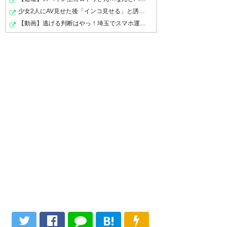
ほんとどうしよう西ヶ谷采配が
にしがやどのー！（U＾ω＾）
重ちゃん
少女2人にAV見せた後「インコ見せる」と誘導…公園でわい…
相模原SCでＪの舞台で見られ
のゲーフラ思い出しました >RT
【動画】逃げる判断はやっ！埼玉でスマホ運転のプリウス…
— ゆみこゴープラ電池交換
る。 これは物凄くテンション上
https://t.co/tlUvQc5esT
(mementomori0307)
2018, 1月
がる。 サガミスタの皆さん。 知
19
— SKY@浪速の超特急
っているとは思うけどいい監督
(buffaloebell)
2018, 1月 19
だよ。信頼していいよ。 きっと
Ｊ３中上位いけるよ #SC相模原
いくら繋がりがあっても、来て
— うぃず＠２１日ひたちなか
くれるとは思ってなかったほど
うぇぇぇぇえ？！ 相模原の監督
(h_wiz)
2018, 1月 19
のお人だよ…ありがとう西ケ谷
に西ケ谷どのー！！ これはやべ
さん。
ぇぞ、相模原強くなるぞ
https://t.co/TpZkXWY6Jn
— 座間喜屋武 (zamacan)
2018,
きゃあああああああああっ！！
1月 19
— 競った裏おじさん
☆*:.｡. o(≧▽≦)o .｡.:*☆ ガヤさん
(BOINGxxBAGGIES)
2018, 1月
B!
監督いらっしゃいませええええ
19