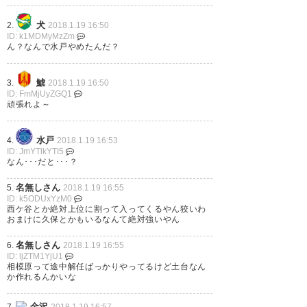
1月 19
犬
2.
2018.1.19 16:50
ID: k1MDMyMzZm
ん？なんで水戸やめたんだ？
このメンバーに西ヶ谷隆之監
鯱
3.
2018.1.19 16:50
ID: FmMjUyZGQ1
督…。 #SC相模原
頑張れよ～
https://t.co/lgACCBQF1W
水戸
4.
2018.1.19 16:53
ID: JmYTlkYTI5
— マルコス #37
なん･･･だと･･･？
(jef_marcos2008)
2018, 1月 19
名無しさん
5.
2018.1.19 16:55
ID: k5ODUxYzM0
西ケ谷とか絶対上位に割って入ってくるやん狡いわ
おまけに久保とかもいるなんて絶対強いやん
西ケ谷さんのSC相模原監督就
名無しさん
6.
2018.1.19 16:55
ID: ljZTM1YjU1
任！ マジ驚いた！
相模原って途中解任ばっかりやってるけど土台なん
か作れるんかいな
https://t.co/aKuw3IGHqe
金沢