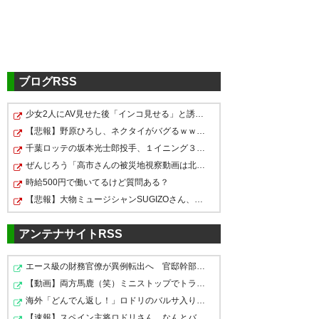
SC相模原 インフォメーション »
西ヶ谷 隆之 監督就任のお知らせ
https://t.co/W0fpmeK23E
西ケ
谷どのー＼(^o^)／＼(^o^)／
ブログRSS
— なっつん@インフルエンザ(´･
少女2人にAV見せた後「インコ見せる」と誘導…公園でわい…
西ケ谷さん！（○_○）！！ グラ
西ケ谷さん、タフだなあ…。一
ω･`) (kanagawa48)
2018, 1月
【悲報】野原ひろし、ネクタイがバグるｗｗｗｗｗｗｗｗ
ンパスの仲間を呼んだのか、シ
19
年くらい休養するのかと思って
千葉ロッテの坂本光士郎投手、１イニング３死球を達成ｗ…
ゲさん？平野孝もコーチに呼ん
たよ。サッカーが根っから好き
ぜんじろう「高市さんの被災地視察動画は北朝鮮の記録映…
でくれ～(￣ー￣)
時給500円で働いてるけど質問ある？
なんだねえ。 >RT
【悲報】大物ミュージシャンSUGIZOさん、『爆弾発言』キ…
https://t.co/HnH40DEbm9
相模原の監督に西ケ谷殿だと…
— 電子つんどく (tundoc)
2018,
アンテナサイトRSS
1月 19
— ちどり (theviewfov)
2018, 1
— テム (maexfc)
2018, 1月 19
月 19
エース級の財務官僚が異例転出へ 官邸幹部「協力的でな…
【動画】両方馬鹿（笑）ミニストップでトラックと衝突し…
海外「どんでん返し！」ロドリのバルサ入りが濃厚になっ…
西ケ谷連れてきたの間違いなく
【速報】スペイン主将ロドリさん…なんとバルセロナへ移籍…