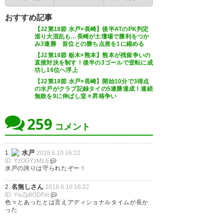
荒れた久々の北関東ダービーだ
おすすめ記事
今日のまとめ 長谷川初スタメン
った #tochigisc
【J2第18節 水戸×長崎】後半ATのPK判定
田向復帰 槙人初ゴール そしてバ
巡り大混乱も…長崎が土壇場で勝利をつか
み3連勝 首位との勝ち点差を1に縮める
— でざ (dezatter)
2018, 6月 10
イアーノバズーカにイエローカ
【J2第18節 栃木×熊本】熊本が残留争いの
直接対決を制す！後半の3ゴールで逆転に成
ードｗ #mitohollyhock
功し16位へ浮上
【J2第18節 水戸×長崎】開始10分で3得点
— 脳汁(埋め立て強行派)
の水戸がクラブ記録タイの5連勝達成！連続
無敗を9に伸ばし堂々昇格争い
(mito310blue)
2018, 6月 10
水戸ちゃん勝利！終始栃木ペー
スだったのによく勝った！ #水
259
コメント
戸ホーリーホック
— しょーへー (yasusyou)
2018,
水戸
1.
2018.6.10 16:22
ID: YzOGYzMzJj
6月 10
水戸の誇りは守られたぞー！
名無しさん
2.
2018.6.10 16:22
ID: YwZjdlODFm
色々とあったとは言えアディショナルタイムが長か
った
水戸勝利！でも最後が後引かな