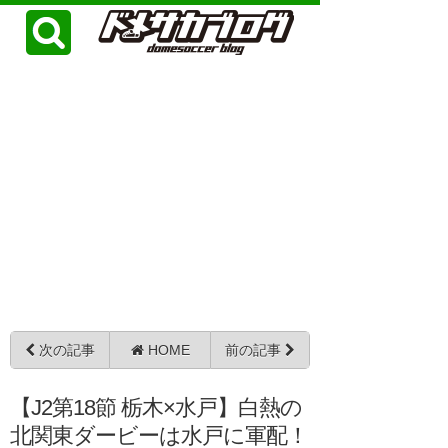
次の記事
HOME
前の記事
【J2第18節 栃木×水戸】白熱の
北関東ダービーは水戸に軍配！