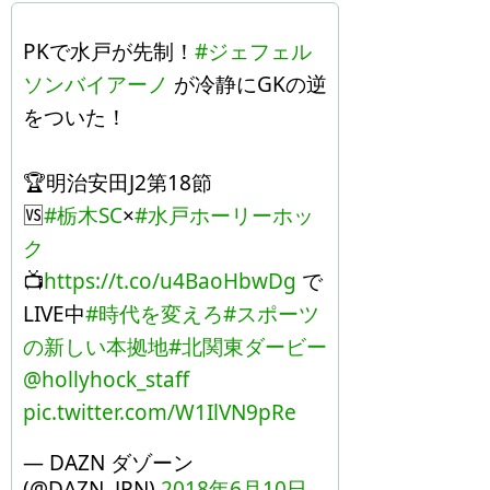
PKで水戸が先制！
#ジェフェル
ソンバイアーノ
が冷静にGKの逆
をついた！
🏆明治安田J2第18節
🆚
#栃木SC
×
#水戸ホーリーホッ
ク
📺
https://t.co/u4BaoHbwDg
で
LIVE中
#時代を変えろ
#スポーツ
の新しい本拠地
#北関東ダービー
@hollyhock_staff
pic.twitter.com/W1IlVN9pRe
— DAZN ダゾーン
(@DAZN_JPN)
2018年6月10日