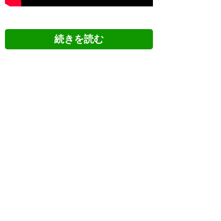
ツイッターの反応
北関東ダービーで乱闘て
— としき (gooner_gmb)
2018,