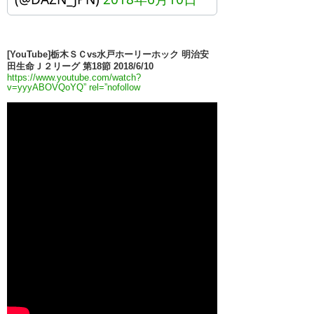
[YouTube]栃木ＳＣvs水戸ホーリーホック 明治安
田生命Ｊ２リーグ 第18節 2018/6/10
https://www.youtube.com/watch?
v=yyyABOVQoYQ” rel=”nofollow