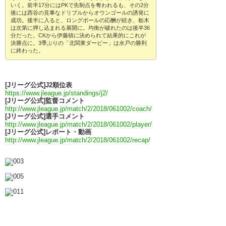
いく。前半17分にはPKで先制点を奪われるも、その2分
後には西谷の見事なドリブルからオウンゴールの誘発に
成功。後半に入ると、ロングボールの応酬が続き、栃木
は次第に押し込まれる展開に。均衡が破れたのは後半36
分だった。CKから伊藤槙に決められて結果的にこれが
決勝点に。3季ぶりの「北関東ダービー」は水戸の勝利
に終わった。
[Jリーグ公式]J2順位表
https://www.jleague.jp/standings/j2/
[Jリーグ公式]監督コメント
http://www.jleague.jp/match/2/2018/061002/coach/
[Jリーグ公式]選手コメント
http://www.jleague.jp/match/2/2018/061002/player/
[Jリーグ公式]レポート・動画
http://www.jleague.jp/match/2/2018/061002/recap/