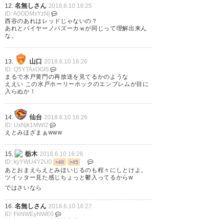
(majiblue009)
2018, 6月 10
名無しさん
12.
2018.6.10 16:25
ID: A0ODMxYzNj
西谷のあれはレッドじゃないの？
あれとバイヤーノバズーカｗが同じって理解出来ん
な。
栃木1-2水戸 試合終了。北関東
山口
13.
2018.6.10 16:26
ダービーはキッチリ勝つ！！連
ID: Q5YTAxOGI5
まるで水戸黄門の再放送を見てるかのような
敗脱出で大切な勝利！栃木の早
ええい この水戸ホーリーホックのエンブレムが目に
入らぬか！
いプレッシャーに手を焼くも、
今日は勝負強く行けて、長谷川
仙台
14.
2018.6.10 16:26
選手のシュートブロック、みた
ID: UxNjk1MWI2
えとみほざまぁwww
いな所まで行かせなかったね、
栃木
15.
2018.6.10 16:26
特に後半は。ここから上げて行
ID: kyYWU4Y2U0
>40
>45
こ…
https://t.co/GoQVbFOMxq
あとおまえらえとみほいじるのも程々にしとけよ。
ツイッター見た感じちょっと鬱入ってるからw
ではさいなら
— ハイルーカ@NEXT
ENTANGLE (54yuzy)
2018, 6月
名無しさん
16.
2018.6.10 16:27
ID: FkNWEyNWE0
10