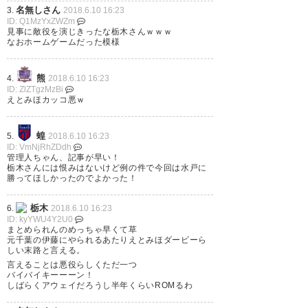
名無しさん
3.
2018.6.10 16:23
ければいいなぁ
ID: Q1MzYxZWZm
見事に敵役を演じきったな栃木さんｗｗｗ
#mitohollyhock
なおホームゲームだった模様
— しろくま@替天行道
熊
4.
2018.6.10 16:23
(2014sirokuma)
2018, 6月 10
ID: ZlZTgzMzBi
えとみほカッコ悪ｗ
蝗
5.
2018.6.10 16:23
ID: VmNjRhZDdh
水戸ちゃんおめ。伊藤くん途中
管理人ちゃん、記事が早い！
栃木さんには恨みはないけど例の件で今回は水戸に
からでてよかったなあ、右サイ
勝ってほしかったのでよかった！
ドのつなぎとか。栃木、二川も
栃木
6.
2018.6.10 16:23
観られた！北関東ダービーアツ
ID: kyYWU4Y2U0
まとめられんのめっちゃ早くて草
いぜ
元千葉の伊藤にやられるあたりえとみほダービーら
しい末路と言える。
言えることは悪役らしくただ一つ
— こまきた (teruyoshito1)
バイバイキーーーン！
2018, 6月 10
しばらくアウェイだろうし半年くらいROMるわ