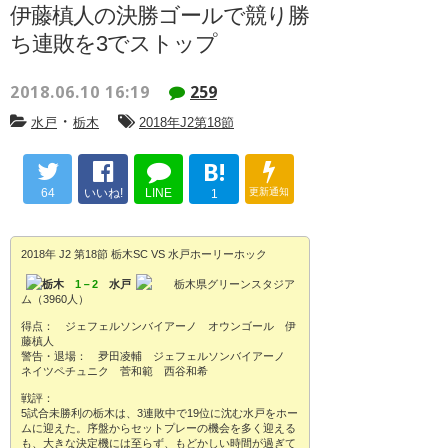
伊藤槙人の決勝ゴールで競り勝
ち連敗を3でストップ
2018.06.10 16:19
259
・
水戸
栃木
2018年J2第18節
B!
64
いいね!
LINE
更新通知
1
2018年 J2 第18節 栃木SC VS 水戸ホーリーホック
栃木
1－2
水戸
栃木県グリーンスタジア
ム（3960人）
得点： ジェフェルソンバイアーノ オウンゴール 伊
藤槙人
警告・退場： 夛田凌輔 ジェフェルソンバイアーノ
ネイツペチュニク 菅和範 西谷和希
戦評：
5試合未勝利の栃木は、3連敗中で19位に沈む水戸をホー
ムに迎えた。序盤からセットプレーの機会を多く迎える
も、大きな決定機には至らず、もどかしい時間が過ぎて