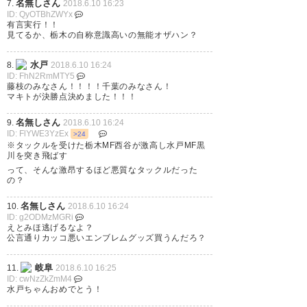
名無しさん
7.
2018.6.10 16:23
ID: QyOTBhZWYx
有言実行！！
見てるか、栃木の自称意識高いの無能オザハン？
とにかく勝った！祝杯あげろ！
水戸
8.
2018.6.10 16:24
#mitohollyhock
ID: FhN2RmMTY5
藤枝のみなさん！！！！千葉のみなさん！
https://t.co/xOkcphFK4L
マキトが決勝点決めました！！！
名無しさん
9.
2018.6.10 16:24
— うず (_ooze)
2018, 6月 10
ID: FlYWE3YzEx
>24
※タックルを受けた栃木MF西谷が激高し水戸MF黒
川を突き飛ばす
って、そんな激昂するほど悪質なタックルだった
の？
先に言っとく 栃木の皆さんごめ
名無しさん
10.
2018.6.10 16:24
んなさい ホーリーホック 勝っ
ID: g2ODMzMGRi
えとみほ逃げるなよ？
たどーーー(≧∇≦)b(≧∇≦)b
公言通りカッコ悪いエンブレムグッズ買うんだろ？
https://t.co/SS0csqlEDg
岐阜
11.
2018.6.10 16:25
ID: cwNzZkZmM4
水戸ちゃんおめでとう！
— まぢぶるー・009