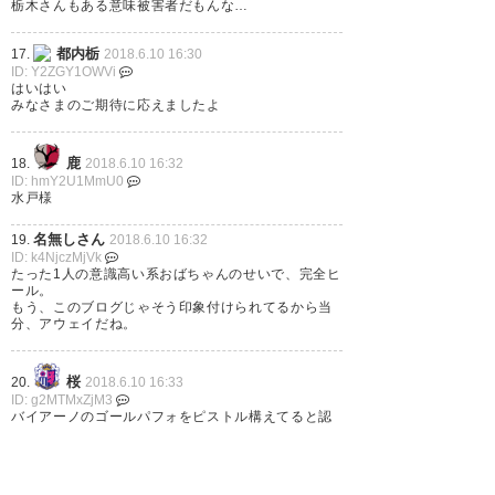
栃木さんもある意味被害者だもんな…
都内栃
17.
2018.6.10 16:30
ID: Y2ZGY1OWVi
はいはい
みなさまのご期待に応えましたよ
試合中にピッチに入ってきたら
退席になるんだなぁ 北関東ダー
鹿
18.
2018.6.10 16:32
ビー、PKあり流血あり退席あり
ID: hmY2U1MmU0
水戸様
で熱かった…
名無しさん
19.
2018.6.10 16:32
ID: k4NjczMjVk
— もゆ (moyupo)
2018, 6月 10
たった1人の意識高い系おばちゃんのせいで、完全ヒ
ール。
もう、このブログじゃそう印象付けられてるから当
分、アウェイだね。
槙人初ゴールめでたい！
桜
20.
2018.6.10 16:33
ID: g2MTMxZjM3
#mitohollyhock
バイアーノのゴールパフォをピストル構えてると認
識してたライターが居たというのが今日一の驚き、
その後「ピストル」部分が「銃」に修正されてたけ
— 脳汁(埋め立て強行派)
ど。
(mito310blue)
2018, 6月 10