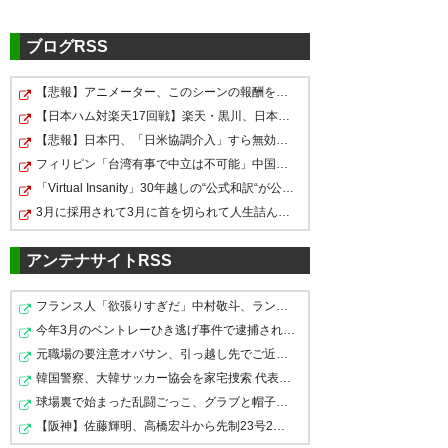
6月 10
ブログRSS
【悲報】アニメーター、このシーンの報酬を公開するｗｗ…
最後めっちゃ荒れた北関東ダー
水戸ホーリーホック勝
【日本ハム対楽天17回戦】楽天・黒川、日本ハム・達から…
【第18節 栃木戦】試合終了 北
ビーでした。
利！！！！！ #mitohollyhock
【悲報】日本円、「日米協調介入」すら無効化してしまう
関東ダービーの鬼水戸が勝
https://t.co/MZyUGa89hL
フィリピン「台湾有事で中立は不可能」中国に覚悟表明
— HeLa Tyler（ヒーラタイラ
利！！ 水戸の誇りは汚せない！
「Virtual Insanity」30年越しの“公式和訳“が公開される
ー） (oop07)
2018, 6月 10
— どーざ (ra_izsk_o_n)
2018, 6
水戸2-1栃木
3月に採用されて3月に首を切られて人生詰んだ話をしたい
月 10
https://t.co/GvwQTrBj2P
※タックルを受けた栃木MF西谷が激高し水戸MF黒
アンテナサイトRSS
川を突き飛ばす→両軍もみ合いに
#mitohollyhock
フランス人「欲張りすぎだ」中村敬斗、ランス残留の可能…
— 水戸ホーリーホック
今年3月のベントレーひき逃げ事件で逮捕された男、韓国籍…
個人的な意見ですが、これから
(hollyhock_staff)
2018, 6月 10
元職場の要注意オバサン、引っ越し先でご近所になり粘着…
ミスして失点する事もあるかも
韓国警察、大韓サッカー協会を家宅捜索 代表監督選考巡り
しれないけど、我慢強く長谷川
球場裏で始まった乱闘ごっこ、グラブと帽子を投げ捨てて…
【阪神】佐藤輝明、高橋宏斗から先制23号2ラン！京セラド…
選手を使って欲しい