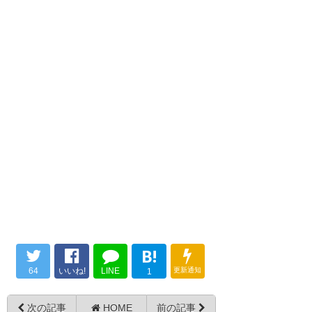
水戸勝った！ 北関東ダービー先
#mitohollyhock
勝！ #mitohollyhock
— ハイルーカ@NEXT
— うぃず＠6/10水戸の誇りを胸
ENTANGLE (54yuzy)
2018, 6月
に (h_wiz)
2018, 6月 10
10
良し勝った！ダービーという意
長谷川くんや小泉くんの出番が
味でもリーグ連敗を止めるとい
増えることでようやく本間さん
う意味でも大きい！
が安心して引退できる下地がで
栃木と水戸で乱闘騒ぎとか
#mitohollyhock
きる。世代交代はやっぱり必要
だよ。 #mitohollyhock
— めいにゃ (maine_coon_hs)
— GHB (GHBq96)
2018, 6月 10
2018, 6月 10
B!
— GHB (GHBq96)
2018, 6月 10
64
いいね!
LINE
更新通知
1
次の記事
HOME
前の記事