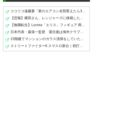
ココリコ遠藤妻「家のエアコン全部変えたら300万円。高す…
井手口はドイツ2部にローンか。
井手口ドイツ行くん？イングラ
【悲報】横田さん、レンジャーズに移籍したのは悪手とネ…
井手口レンタル移籍ねぇ…ドイ
とにかくあの守備を改善しない
ンドで語学できなくて困ってん
【無職転生】Lucrea「エリス」フィギュア 商品情報公開【…
ツ語覚えるかどうかで行く末が
限りどこ行ってもあかんから頑
のに何でまた違う国に
日本代表・森保一監督 退任後は海外クラブの監督挑戦？…
決まる気がしてならない
張ってくれ。
15階建てマンションのガラス清掃をしていた男性が転落… …
— おか@青と黒 (gamba_tatsu)
ストリートファイター6 スマスロ新台｜初打ち評価＆感想…
2018, 8月 21
— しーむた (seemta)
2018, 8月
— Mr.T@浦和 ゼルビア 城ドラ
21
(dekataka48)
2018, 8月 21
井手口はスペインのあとはドイ
井手口…。ドイツ2部で頑張れ
井手口は今年もレンタル移籍
ツ行きとのこと。まぁドイツな
よ。ガンバに帰ってきても良か
か、早く戻ってリーズで活躍し
ら多少なりとも日本人選手への
ったんやで
てほしい(-_-)
評価もあるんかもしれんし、比
較的マシな選択なんかな、知ら
— バナナ@サッカー垢 (sbana7)
— 🇯🇵ギジン@趣味垢🇸🇪
んけど。
2018, 8月 22
(gijin0630_g)
2018, 8月 21