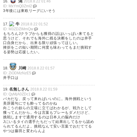
潟
16.
2018.8.22 01:46
ID: MxYmQ0ZmI2
3年後には東欧リーグにいそう
牛
17.
2018.8.22 01:52
ID: M3ZDZlMmQw
もちろんJクラブからも獲得の話はいっぱい来てると
思うけど、それでも海外に残る決断をしたのは井手
口自身だから、出来る限り頑張ってほしい。
挫折をこの短い期間に何度も味わってもまだ挑戦す
る姿勢は応援したい。
川崎
18.
2018.8.22 01:57
ID: ZiODMzNzE5
井手口は
名無しさん
19.
2018.8.22 01:59
ID: QyMjA0ZDc1
バカだな、戻って来ればいいのに。海外挑戦という
美辞麗句にでも酔ってるのかね
向こうの奴らの立場に立てばわかるが、戦力として
獲ってんだから。今は言葉もプレーもダメだけど、
挑戦しますで通用するのは日本人の脳内だけ
Jにいるタイの選手たちだって結果出してるから認め
られてるんだよ。挑戦なんて安い言葉でおだててる
やつは藤田と変わらんよ