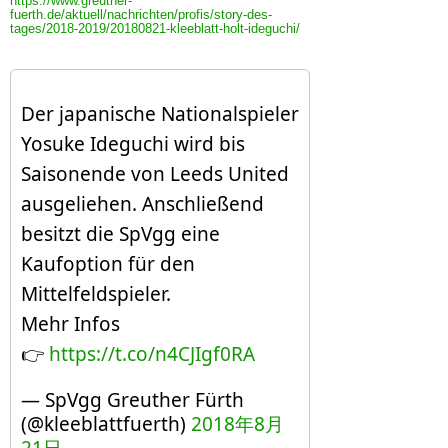
https://www.greuther-
fuerth.de/aktuell/nachrichten/profis/story-des-
tages/2018-2019/20180821-kleeblatt-holt-ideguchi/
Der japanische Nationalspieler
Yosuke Ideguchi wird bis
Saisonende von Leeds United
ausgeliehen. Anschließend
besitzt die SpVgg eine
Kaufoption für den
Mittelfeldspieler.
Mehr Infos
👉
https://t.co/n4CJIgf0RA
— SpVgg Greuther Fürth
(@kleeblattfuerth)
2018年8月