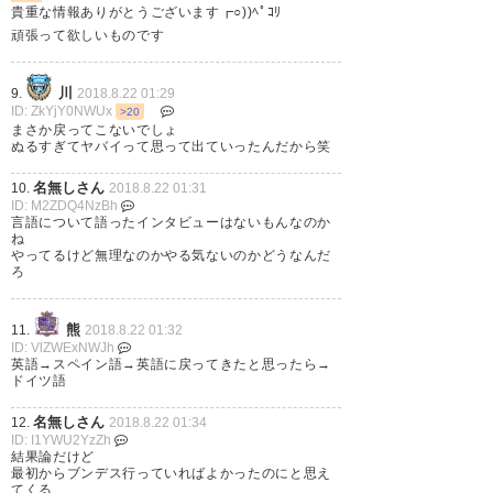
貴重な情報ありがとうございます┏○))ﾍﾟｺﾘ
頑張って欲しいものです
井手口ははじめからドイツ行く
川
9.
2018.8.22 01:29
べきだった
ID: ZkYjY0NWUx
>20
まさか戻ってこないでしょ
ぬるすぎてヤバイって思って出ていったんだから笑
— tokyo (t0kvhl)
2018, 8月 21
名無しさん
10.
2018.8.22 01:31
ID: M2ZDQ4NzBh
言語について語ったインタビューはないもんなのか
ね
やってるけど無理なのかやる気ないのかどうなんだ
ろ
熊
11.
2018.8.22 01:32
ID: VlZWExNWJh
英語→スペイン語→英語に戻ってきたと思ったら→
ドイツ語
名無しさん
12.
2018.8.22 01:34
ID: I1YWU2YzZh
結果論だけど
最初からブンデス行っていればよかったのにと思え
てくる