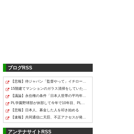
ツイッターの反応
井手口はローンか
— JACK (kjgung1)
2018, 8月 21
ブログRSS
【悲報】侍ジャパン「監督やって」イチロー・松井秀喜「…
リーズ出れて良かった。ポジシ
井手口はなんとか海外にしがみ
井手口陽介がドイツへレンタル
15階建てマンションのガラス清掃をしていた男性が転落… …
ョン掴み取って欲しい。頑張れ
ついて成功してくれ それだけの
移籍!!
【議論】永住権の条件「日本人世帯の平均年収以上」←これ…
井手口！
ポテンシャルはあると思うし
PL学園野球部が休部して今年で10年目、PL学園の全生徒数…
— カズ (yzNhmrHFmLke3hE)
【悲報】日本人、募金した人を叩き始める
2018, 8月 21
— Tirdar (Tirdar1)
2018, 8月 21
— けいた (capybara0714)
【速報】共同通信に天罰、不正アクセスが発覚「職員・加…
2018, 8月 21
アンテナサイトRSS