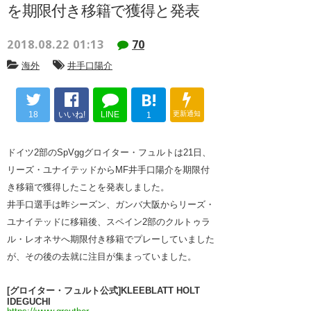
を期限付き移籍で獲得と発表
2018.08.22 01:13
70
海外
井手口陽介
B!
18
いいね!
LINE
更新通知
1
ドイツ2部のSpVggグロイター・フュルトは21日、
リーズ・ユナイテッドからMF井手口陽介を期限付
き移籍で獲得したことを発表しました。
井手口選手は昨シーズン、ガンバ大阪からリーズ・
ユナイテッドに移籍後、スペイン2部のクルトゥラ
ル・レオネサへ期限付き移籍でプレーしていました
が、その後の去就に注目が集まっていました。
[グロイター・フュルト公式]KLEEBLATT HOLT
IDEGUCHI