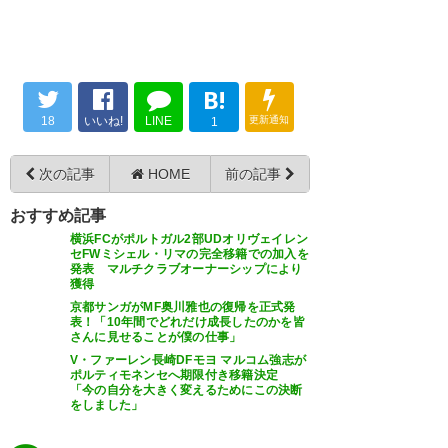
— 俺の家の芝生のほうが青いぜ
(YouAteTooMuch)
2018, 8月 21
B!
井手口、ドイツ2部グロイター・
18
いいね!
LINE
更新通知
1
フュルトにローン。古豪として
知られ、クローバーのマークが
井手口はドイツ2部か。 ドイツ
次の記事
HOME
前の記事
可愛いクラブです。メンバーを
語頑張れ！ しかし…こんな迷走
おすすめ記事
見たら、バイエルンで期待され
キャリアになるとはなぁ…(-_-) #
横浜FCがポルトガル2部UDオリヴェイレン
た時期もあるアメリカ人アタッ
藤田俊哉絶許
セFWミシェル・リマの完全移籍での加入を
発表 マルチクラブオーナーシップにより
カー、ジュリアン・グリーンが
獲得
— cacca (かっか) (cacca1121)
京都サンガがMF奥川雅也の復帰を正式発
流れ着いていたようで。
2018, 8月 21
表！「10年間でどれだけ成長したのかを皆
さんに見せることが僕の仕事」
https://t.co/HyBMdCrP4C
V・ファーレン長崎DFモヨ マルコム強志が
ポルティモネンセへ期限付き移籍決定
— 結城 康平 (yuukikouhei)
「今の自分を大きく変えるためにこの決断
をしました」
2018, 8月 22
井手口のローン先昨日ドルトム