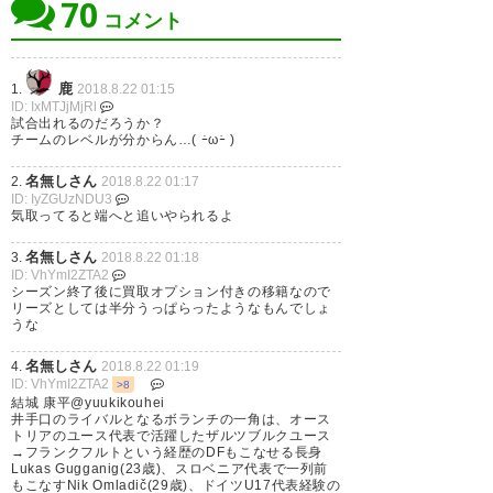
70
ントギリギリまで追い込んでた
コメント
ところじゃね？
鹿
1.
2018.8.22 01:15
— ただのチェルシーサポ
ID: IxMTJjMjRl
(nochelseanolife)
2018, 8月 21
試合出れるのだろうか？
チームのレベルが分からん…( ｰ̀ωｰ́ )
名無しさん
2.
2018.8.22 01:17
ID: IyZGUzNDU3
気取ってると端へと追いやられるよ
井手口移籍先決まったのね。ブ
名無しさん
3.
2018.8.22 01:18
ンデス２部の全く聞いたことな
ID: VhYmI2ZTA2
シーズン終了後に買取オプション付きの移籍なので
いチームだけど干されてるより
リーズとしては半分うっぱらったようなもんでしょ
うな
はましなんだろうか。頑張って
名無しさん
4.
2018.8.22 01:19
ほしい #日本代表
ID: VhYmI2ZTA2
>8
結城 康平‏@yuukikouhei
— ヤスキー006 (yasky006)
井手口のライバルとなるボランチの一角は、オース
トリアのユース代表で活躍したザルツブルクユース
2018, 8月 21
→フランクフルトという経歴のDFもこなせる長身
Lukas Gugganig(23歳)、スロベニア代表で一列前
もこなすNik Omladič(29歳)、ドイツU17代表経験の