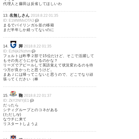
代理人と藤田は反省してほしいわ
名無しさん
13.
2018.8.22 01:35
ID: E1MWMxOTA3
まるでバイリンガル並の移籍
まだ半年しか経ってないのに
脚
14.
2018.8.22 01:35
ID: EzNjk2Nzhm
フェルトは昨季２部で15位だけど、そこで活躍して
もその先どうにかなるのかな？
リーズでアピールして英語覚えて状況変わるのを待
つ方が良かったと思うけど。
まあＪには帰ってこないと思うので、どこでなり頑
張ってください（棒
鞠
15.
2018.8.22 01:37
ID: ZkY2NlYjE1
だったら
シティグループとのコネがある
(ただしry)
なウチに来て
リスタートしようよ