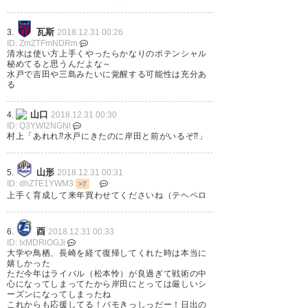
瓦斯
3.
2018.12.31 00:26
ID: ZmZTFmNDRm
日出の漢がチームを去るのは本
清水は使い方上手くやったらかなりのポテンシャル
秘めてると思うんだよな～
当に残念だけど、初めて九州を
水戸で吉田や三島みたいに覚醒する可能性は充分あ
る
離れての挑戦、是非とも頑張っ
てほしい。 #岸田翔平 #trinita
山口
4.
2018.12.31 00:30
ID: Q3YWI2NGNl
#mitohollyhock 岸田翔平選
村上「あれれ⁇水戸にきたのに岸田と前がいるぞ⁇」
手 水戸ホーリーホックへ完全
移籍のお知らせ | 大分トリニー
山形
5.
2018.12.31 00:31
ID: dhZTE1YWM3
>7
タ…
https://t.co/jy0ItA2JlP
上手く育成して来年買わせてくださいね（テヘペロ
— monotone (monotone_naf)
酉
6.
2018.12.31 00:33
2018, 12月 29
ID: IxMDRlOGJi
大学や鳥栖、長崎を経て復帰してくれた時は本当に
嬉しかった
ただ今年はライバル（松本怜）が良過ぎて戦術の中
心になってしまってたから岸田にとっては厳しいシ
ーズンになってしまったね
これからも応援してる！バモきっしっだー！日出の