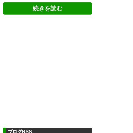
ツイッターの反応
岸田選手水戸にようこそ＼(^^)
／ ゴールたくさん量産して下さ
い(^-^)
https://t.co/xlfH9dsqyl
ブログRSS