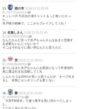
酉の市
13.
2018.12.31 05:39
ID: A4YTYwNmVm
水戸サポの皆様、岸田翔平選手
キッシー(T-T)日出の漢チャントもっと歌いたかっ
た…
を宜しくお願いします。 右サイ
水戸様の鍛練で、ここからブレイクしてくれ！
ドが主戦場の運動量豊富な選手
名無しさん
14.
2018.12.31 07:40
です。攻守に疲れしらずの走力
ID: QyYWNhOWFm
なんだかんだ言って水戸ちゃんさんはあまり悲観す
を見せ相手に隙あらばゴールを
る必要ないんじゃないか？
そこはそれなりに凄い所なんだと思うけど。
狙う意欲も魅力です。 今季は出
番に恵まれませんでしたがどん
宮
15.
2018.12.31 08:03
な状況でもチームへの貢献を考
ID: ZhMGMxNDNh
あつしはまた水戸ちゃんにお世話になって年度別代
える姿勢も素晴らしく必ず水戸
表に選ばれる位活躍してくれ
しんたろうはSHのが良いと思うんだが キープ出き
さんの力になれる筈です。
るし 何気にセンタリングも悪くない
— ARG/TRIVENT@勇往邁進
磐
16.
2018.12.31 10:04
(Z_Zeman)
2018, 12月 29
ID: dhMmI4OTg4
「大宮FW清水」で違う選手を思い浮かべてしまっ
た。
とにかくみんなガンバレ。