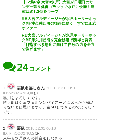
【J2第6節 大宮×水戸】大宮が日曜日のサ
思い決めたはず。再来年戻って
ンデー弾＆健勇ゴラッソで水戸に快勝！連
敗回避し2位をキープ
きてくれることを信じてる。
RB大宮アルディージャが水戸ホーリーホッ
クMF津久井匠海の獲得に動く すでに正式
— みやきゃ (hos_miya13)
2018,
オファー
右サイドを主戦場としつつ左も
12月 29
RB大宮アルディージャが水戸ホーリーホッ
できなくない、背丈があって守
クMF津久井匠海を完全移籍で獲得と発表
「目指すべき場所に向けて自分の力を全力
備に強く、クロスも上げられ
で注ぎます」
る…指標上でも田向（2017）と
24
プレイスタイルも近い岸田選手
コメント
清水の清水が甲府から広島行っ
が完全で加入。 浜崎のライバル
たと思ったら大宮の清水が水戸
であり、守備のマルチロールと
に来るという
栗鼠名無しさん
1.
2018.12.31 00:16
ID: A2YzgwNGQ0
して祥の果たしていた役割も
黒川をよろしくです。
— くずゆ (Spulse_Kuzuyu)
慎太郎はジェフェルソンバイアーノに比べたら物足
担…
https://t.co/u3mFihWZqu
りないとは思いますが、左SHもできるのでよろしく
2018, 12月 29
です。
— あと (atmarker1)
2018, 12月
29
栗鼠
2.
2018.12.31 00:18
ID: RmOGQ2NGZi
来年も水戸さんの試合追わなきゃ