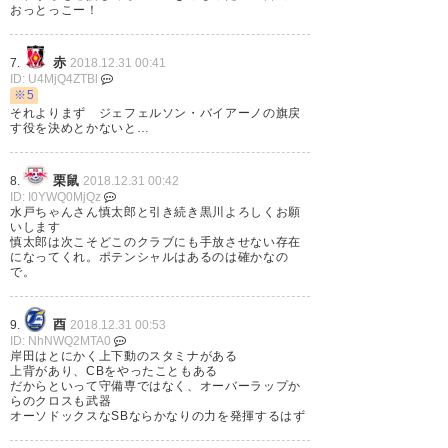
大宮アルディージャとかいう神
おっとっこー！
クラブ
赤
7.
2018.12.31 00:41
— ハイルーカ（廣岡）@NEXT
ID: U4MjQ4ZTBl
※5
ENTANGLE (@54yuzy)
2018年
それよりまず ジェフェルソン・バイアーノの旗戻
12月29日
す役を決めとかないと…
栗鼠
8.
2018.12.31 00:42
ID: I0YWQ0MjQz
水戸ちゃんさん慎太郎と引き続き黒川よろしくお願
いします
黒川くん更新本当に嬉しい しか
慎太郎は次こそどこのクラブにも手放させない存在
になってくれ。ポテンシャルはあるのは確かなの
も大宮から清水選手も来てくれ
で。
る！その上大分から岸田選手！
SB！ たむくんいなくても、来シ
酉
9.
2018.12.31 00:53
ID: NhNWQ2MTA0
ーズンもケースタに行けそう！
岸田はとにかく上下動のスタミナがある
上背があり、CBをやったこともある
ありがとうございます！
だからといって守備専ではなく、オーバーラップか
らのクロスも武器
オーソドックスなSBならかなりの力を発揮するはず
— おだ。＠田向選手応援！