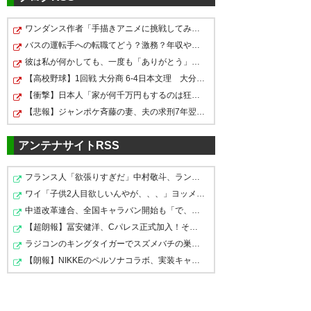
— えーくん
(SAlI83gdMOvOb9r)
2018, 12
ワンダンス作者「手描きアニメに挑戦してみました」
あらー、黒川くんは水戸で武者
月 29
黒川淳史選手！ 大宮の至宝が水
バスの運転手への転職てどう？激務？年収や必要な資格は？
修行継続か。 帰ってきてほしか
戸に来て、開幕ゴール！⚽️ タッ
彼は私が何かしても、一度も「ありがとう」と言わない
ったけど、しゃーない。 来年１
チの華麗さ、パスの正確さ、そ
【高校野球】1回戦 大分商 6-4日本文理 大分商が中盤に…
年間でもう１回り大きくなって
【衝撃】日本人「家が何千万円もするのは狂ってる」大工…
してドリブルしてシュートも狙
黒川くん延長来てるやん！よく
【悲報】ジャンポケ斉藤の妻、夫の求刑7年翌日にInstagra…
帰ってきてください！ 頑張れ！
っちゃう器用で軽やかなプレー
やったぞフロント！そして新た
に魅了された1年間でした✨ 坊
アンテナサイトRSS
— ＫＥＮ★ (Coro_Spo15)
な大宮レンタル勢が？
主になったり、旗を戻す係だっ
2018, 12月 29
#mitohollyhock
フランス人「欲張りすぎだ」中村敬斗、ランス残留の可能…
たり、あざと可愛い笑顔…
ワイ「子供2人目欲しいんやが、、、」ヨッメ「金は？育児…
— GHB (GHBq96)
2018, 12月
https://t.co/eCfvNLggW1
中道改革連合、全国キャラバン開始も「で、お前誰？」状…
29
【超朗報】冨安健洋、Cパレス正式加入！そして途中出場＆…
— おだ。＠田向選手応援！
清水選手水戸にようこそ＼(^^)
ラジコンのキングタイガーでスズメバチの巣に突撃「ハチ…
(ayuminwotasotu)
2018, 12月
／ 活躍期待してます(^-^)
【朗報】NIKKEのペルソナコラボ、実装キャラ発表
29
https://t.co/Ahjsa1kMGy
岸田翔平選手 水戸ホーリーホ