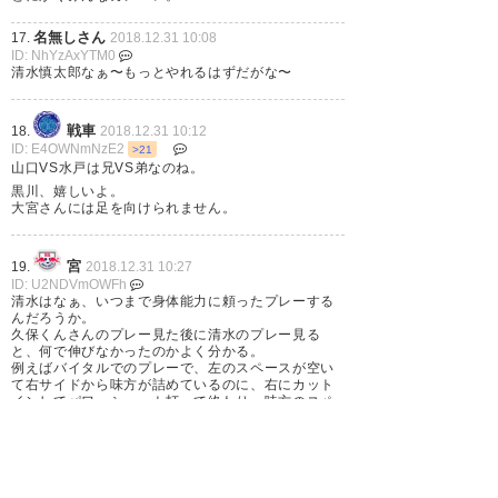
名無しさん
17.
2018.12.31 10:08
ID: NhYzAxYTM0
黒川は延長で、手薄になったFW
清水慎太郎なぁ〜もっとやれるはずだがな〜
に慎太郎レンタルか。もまれて
覚醒してほしい！
戦車
18.
2018.12.31 10:12
ID: E4OWNmNzE2
>21
山口VS水戸は兄VS弟なのね。
— あめふくら (amefuku_ra)
黒川、嬉しいよ。
2018, 12月 29
大宮さんには足を向けられません。
宮
19.
2018.12.31 10:27
ID: U2NDVmOWFh
清水はなぁ、いつまで身体能力に頼ったプレーする
んだろうか。
岸田選手お疲れでした 足は速く
久保くんさんのプレー見た後に清水のプレー見る
と、何で伸びなかったのかよく分かる。
て体力もあるのに少し遠慮して
例えばバイタルでのプレーで、左のスペースが空い
て右サイドから味方が詰めているのに、右にカット
しまう 能力は素晴らしい、自信
インしてパワーシュート打って終わり。味方のスペ
ースと被るし、相手からしたら大外しでホッとして
を持ってミスしてもいいからよ
終わり。スペースを使うとか、相手にとって嫌なプ
レーをするとか、そういうのが少ない。
り積極的にプレーして下さい も
勿論大久保とかみたいに高い確率で決めきれれば文
句ないけど、そこまでの技術レベルではないんだか
っと伸びます、自信持って！ 水