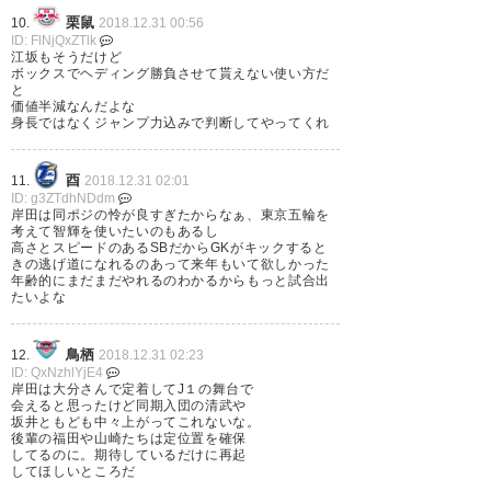
(ayuminwotasotu)
2018, 12月
栗鼠
10.
2018.12.31 00:56
29
ID: FlNjQxZTlk
江坂もそうだけど
ボックスでヘディング勝負させて貰えない使い方だ
と
価値半減なんだよな
身長ではなくジャンプ力込みで判断してやってくれ
清水慎太郎まで水戸ちゃん行く
酉
11.
2018.12.31 02:01
のかー。長谷部監督はどこで使
ID: g3ZTdhNDdm
岸田は同ポジの怜が良すぎたからなぁ、東京五輪を
うかしら。普通に一番前で使う
考えて智輝を使いたいのもあるし
高さとスピードのあるSBだからGKがキックすると
のか、左SHに置いてワイドスト
きの逃げ道になれるのあって来年もいて欲しかった
年齢的にまだまだやれるのわかるからもっと試合出
ライカーとして使うのか。後者
たいよな
は右サイドの編成次第でもある
けれど。良質なクロッサーが居
鳥栖
12.
2018.12.31 02:23
ID: QxNzhlYjE4
ればワンチャン
岸田は大分さんで定着してJ１の舞台で
会えると思ったけど同期入団の清武や
坂井ともども中々上がってこれないな。
— 羊 (GP_02A)
2018, 12月 29
後輩の福田や山崎たちは定位置を確保
してるのに。期待しているだけに再起
してほしいところだ