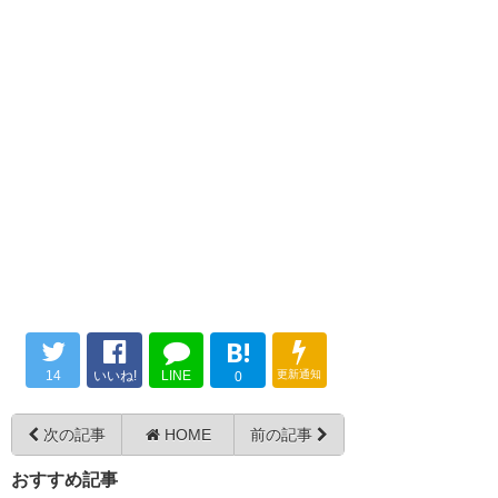
— えーくん
ックへ完全移籍のお知らせ | 大
(SAlI83gdMOvOb9r)
2018, 12
分トリニータ公式サイト
清水慎太郎加入嬉しい… 大宮優
月 29
https://t.co/V4hxlcFOWx
しい…
#trinita 日出の男は水戸なのか…
— MYRSKY (syksyn_vuori)
水戸でも頑張るんやで！
2018, 12月 29
水戸サポへ 岸田翔平とは ・右サ
— taka-青トリ (TRINITA_taka)
イドが得意です ・山口の岸田和
2018, 12月 29
人と双子です ・ポジショニング
上手いです ・まだ若く成長著し
黒川が戻ってこないのは正直痛
い選手です！ 大分県日出市出身
い。高木監督の求めるプレーが
岸田くん水戸！？
の岸田翔平を水戸の皆さんよろ
B!
できる選手なだけに。しかし東
しくお願いします。 きっと水戸
14
いいね!
LINE
更新通知
0
京五輪も狙える選手で、今季フ
— ゆうすけ (yuchan337)
2018,
の力になってくれます。
12月 29
ルシーズン稼働できなかったこ
次の記事
HOME
前の記事
ともあり、水戸で中心選手とし
— 汰一@悲願達成！！
おすすめ記事
て活躍することが一番の成長と
(taichi__second)
2018, 12月 29