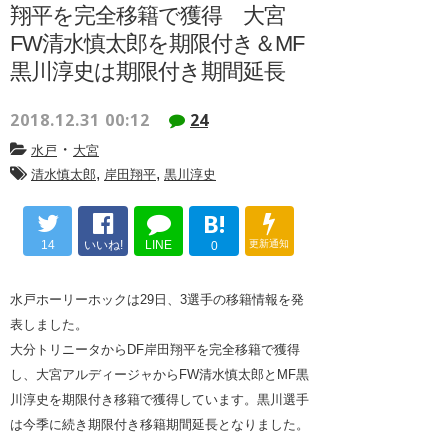
翔平を完全移籍で獲得 大宮
FW清水慎太郎を期限付き＆MF
黒川淳史は期限付き期間延長
2018.12.31 00:12
24
・
水戸
大宮
,
,
清水慎太郎
岸田翔平
黒川淳史
B!
14
いいね!
LINE
更新通知
0
水戸ホーリーホックは29日、3選手の移籍情報を発
表しました。
大分トリニータからDF岸田翔平を完全移籍で獲得
し、大宮アルディージャからFW清水慎太郎とMF黒
川淳史を期限付き移籍で獲得しています。黒川選手
は今季に続き期限付き移籍期間延長となりました。