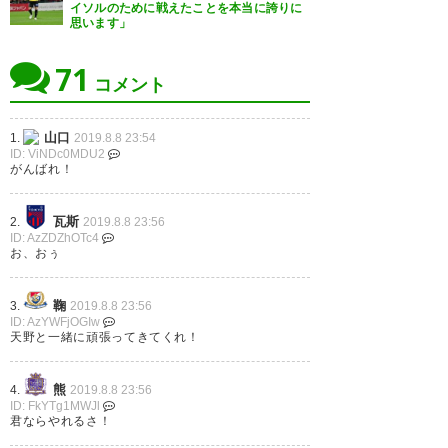
イソルのために戦えたことを本当に誇りに
— まみこ (mmtn_04)
2019, 8月
思います」
8
小池龍太選手は2016年に、サイ
71
ドを脅かされ続けたけど、「対
コメント
戦したら厄介だけど、今後ステ
ップアップしていける感じ」と
山口
1.
2019.8.8 23:54
明後日の山口戦で挨拶あると良
ID: ViNDc0MDU2
見てた。 正式に移籍発表出まし
がんばれ！
いなあ龍太…
たね。 どうせなら先月、マッチ
アップ見たかったな。 世界を駆
— Кеи (kei_2741)
2019, 8月 8
瓦斯
2.
2019.8.8 23:56
ID: AzZDZhOTc4
け抜けてほしい。
お、おぅ
— Lumina🛬Luminous
鞠
3.
2019.8.8 23:56
(LuminousYELLOW)
2019, 8月
ID: AzYWFjOGIw
古巣がこうやってツイートする
天野と一緒に頑張ってきてくれ！
8
のって珍しいパターン 龍太頑張
ってください！
熊
4.
2019.8.8 23:56
ID: FkYTg1MWJl
君ならやれるさ！
— ハル (sanfrenofa)
2019, 8月