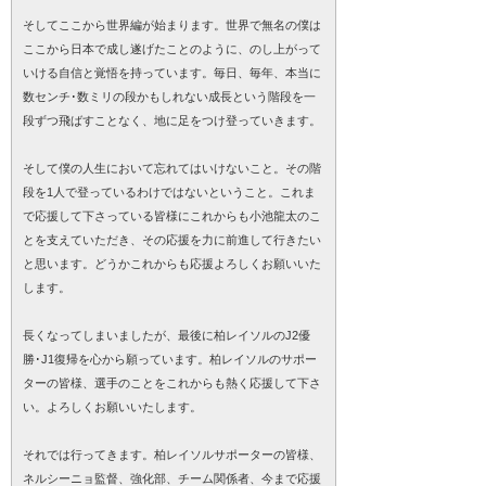
そしてここから世界編が始まります。世界で無名の僕は
ここから日本で成し遂げたことのように、のし上がって
いける自信と覚悟を持っています。毎日、毎年、本当に
数センチ･数ミリの段かもしれない成長という階段を一
段ずつ飛ばすことなく、地に足をつけ登っていきます。
そして僕の人生において忘れてはいけないこと。その階
段を1人で登っているわけではないということ。これま
で応援して下さっている皆様にこれからも小池龍太のこ
とを支えていただき、その応援を力に前進して行きたい
と思います。どうかこれからも応援よろしくお願いいた
します。
長くなってしまいましたが、最後に柏レイソルのJ2優
勝･J1復帰を心から願っています。柏レイソルのサポー
ターの皆様、選手のことをこれからも熱く応援して下さ
い。よろしくお願いいたします。
それでは行ってきます。柏レイソルサポーターの皆様、
ネルシーニョ監督、強化部、チーム関係者、今まで応援