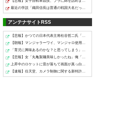
れてありがとう。つぎは代表
【悲報】女子自転車競技、ブラに綿を詰めまくって空気抵…
https://t.co/gIosqvjggD
— とびとび (takuwatari)
2019,
最近の学説「織田信長は普通の戦国大名だった」←ｗｗｗｗ…
へ！(笑)
8月 8
— Estrella(エストレヤ)
https://t.co/hPc5ZpzAgA
アンテナサイトRSS
(estestestrella)
2019, 8月 8
— うっちー (tomoki1818)
【悲報】かつての日本代表主将柱谷哲二氏「代表を辞退し…
2019, 8月 8
小池は降格したのに残ってくれ
【朗報】マンジャラーワイ、マンジャロ使用して8週間たっ…
「育児に興味あるのかな？と思ってしまう」モデル・由布…
たし、いてくれた2年半の貢献度
小池の公式発表来ましたね。コ
【悲報】女「丸亀製麺美味しかったね」俺「また来ようよ…
はエグいので応援の気持ち以外
メントが誠実さと愛に溢れてい
上昇中のロケットに雷が落ちて画面が真っ白に「ロケット…
にない。 そして、小池を見つけ
小池くんがここまで上り詰めた
【速報】任天堂、カメラ制御に関する新特許取得。三人称…
てとても泣ける😢応援しないわ
てくれた山口には、いつか馳せ
理由がわかるコメントであっ
けないじゃないか☀️頑張ってき
参じて観光という形で金を落と
た… くれぐれも怪我に気をつけ
てほしい😊帰って来る時もみん
して恩返しをしたい。 山口と柏
て、頑張ってね
な笑顔で迎えるよ㊗️ #レイソル
を代表してベルギーで名を轟か
https://t.co/xG9c3awcRD
#小池龍太
せ、代表まで行っていただきた
— おりんご.jp 🔥 (nkmr_18)
— GAIA (yasusayu1863)
2019,
い所存。
2019, 8月 8
8月 8