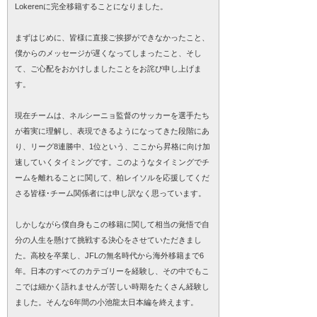
Lokerenに完全移籍することになりました。
まずはじめに、皆様に直接ご挨拶ができなかったこと、
僕からのメッセージが遅くなってしまったこと、そし
て、ご心配をおかけしましたことをお詫び申し上げま
す。
現在チームは、ネルシーニョ監督のサッカーを選手たち
が着実に理解し、表現できるようになってきた段階にあ
り、リーグ8連勝中、1位という、ここから昇格に向け加
速していくタイミングです。このようなタイミングでチ
ームを離れることに関して、柏レイソルを応援してくだ
さる皆様･チーム関係者には申し訳なく思っています。
しかしながら僕自身もこの移籍に関して相当の覚悟で自
分の人生を懸けて挑戦する決心をさせていただきまし
た。高校を卒業し、JFLの無名時代から海外移籍まで6
年。日本のすべてのカテゴリーを経験し、その中でもこ
こでは細かく語れませんが苦しい時期をたくさん経験し
ました。そんな6年間の小池龍太日本編を終えます。