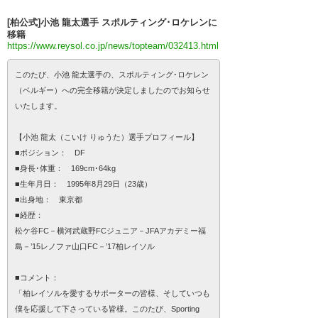
[柏公式]小池 龍太選手 スポルティング･ロケレンに
移籍
https://www.reysol.co.jp/news/topteam/032413.html
このたび、小池 龍太選手の、スポルティング･ロケレン
（ベルギー）への完全移籍が決定しましたのでお知らせ
いたします。
【小池 龍太（こいけ りゅうた）選手プロフィール】
■ポジション： DF
■身長･体重： 169cm･64kg
■生年月日： 1995年8月29日（23歳）
■出身地： 東京都
■経歴：
松ケ谷FC－横河武蔵野FCジュニア－JFAアカデミー福
島－’15レノファ山口FC－’17柏レイソル
■コメント：
「柏レイソルを愛するサポーターの皆様、そしていつも
僕を応援して下さっている皆様。このたび、Sporting