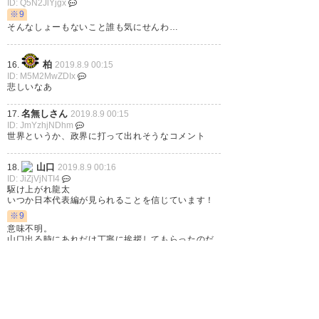
頑張れ龍太‼️
ID: Q5N2JlYjgx
※9
そんなしょーもないこと誰も気にせんわ…
— peco (noppo_peco)
2019, 8
月 8
柏
16.
2019.8.9 00:15
ID: M5M2MwZDIx
悲しいなあ
名無しさん
17.
2019.8.9 00:15
龍太のコメント涙で霞むから読
ID: JmYzhjNDhm
世界というか、政界に打って出れそうなコメント
めない(^-^;
山口
18.
2019.8.9 00:16
— ゆぴ@せっせっせーde笑顔満
ID: JiZjVjNTI4
駆け上がれ龍太
開 (pink_usapyon)
2019, 8月 8
いつか日本代表編が見られることを信じています！
※9
意味不明。
山口出る時にあれだけ丁寧に挨拶してもらったのだ
からこれ以上は蛇足。
小池移籍。酒井や中山とIJ小池レ
赤
19.
2019.8.9 00:18
イソルとの関わりの深さは違え
ID: g3YmFjOGQz
頑張ってこいよー。
ど、海外で成功してほしいと願