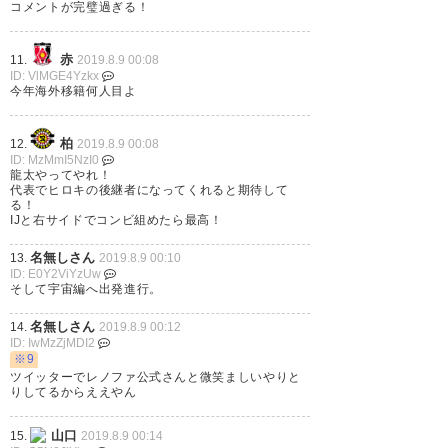
コメントが完璧過ぎる！
— 仁 official (reysol_world)
赤
11.
2019.8.9 00:08
2019, 8月 8
ID: VlMGE4Yzkx
今年海外移籍何人目よ
柏
12.
2019.8.9 00:08
ID: MzMmI5NzI0
ついに発表されてしまった😢😢
龍太やってやれ！
代表でヒロキの後継者になってくれると期待して
小池くんの世界編は凄いワクワ
る！
IJと右サイドでコンビ組めたら最高！
クする！！ 寂しいけど世界への
名無しさん
13.
2019.8.9 00:10
挑戦応援したい🔥 いってらっし
ID: E0Y2ViYzUw
そして宇宙編へ出発進行。
ゃい😢💓
名無しさん
14.
2019.8.9 00:12
— Y u r i (rn18tj)
2019, 8月 8
ID: IwMzZjMDI2
※9
ツイッターでレノファ公式さんと微笑ましいやりと
りしてるからええやん
山口
15.
2019.8.9 00:14