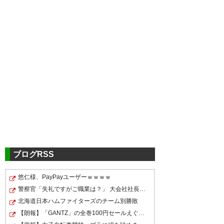
ツイッターの反応
小池くん(；＿；)がんばれ。
— ゆみ (reysol_yumi)
2019, 8月
8
ブログRSS
悠仁様、PayPayユーザーｗｗｗｗ
レノファから世界へ！！ どんど
すごいなレノファ山口公式さん
警察官「失礼ですがご職業は？」 大会社社長ワイ「スッ(…
小池〜😭世界編楽しみにしてま
んステップアップしていく龍
まで小池選手の海外移籍アナウ
北海道日本ハムファイターズのチーム別勝敗
す！！
太。山口でプロデビューしてく
ンスしてる。
【朗報】「GANTZ」の全巻100円セールえぐくね？超名作だぞ