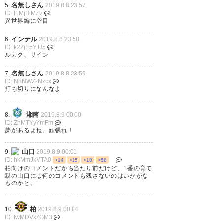
8
名無しさん
5.
2019.8.8 23:57
ID: FjMjBiMzIz
異世界編に空目
インテル
6.
2019.8.8 23:58
ID: k2ZjE5YjU5
ルカク、サイン
結局小池くんはそのままサヨナ
ラなんだね💧 ベルギーでがんば
名無しさん
7.
2019.8.8 23:59
ID: NhNWZkNzcx
れー。
打ち切りになんなよ
— maiko (txmirai16)
2019, 8月
湘南
8.
2019.8.9 00:00
8
ID: ZhMTYyYmFm
夢があるよね。頑張れ！
山口
9.
2019.8.9 00:01
ID: hkMmJkMTA0
>14
>15
>18
>58
柏向けのコメントだから当たり前だけど、1番の育て
ロケレンで活躍して代表で見れ
親の山口には何のコメントも残さないのはいかがな
ものかと。
ることを期待してる‼️ がんばれ
龍太✊‼️ #小池龍太 #RyutaKoike
柏
10.
2019.8.9 00:04
ID: IwMDVkZGM3
https://t.co/XPsdS49qUm