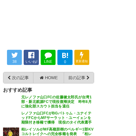
— かめ (･x･U)@通りすがりの
GK推しライダー (samuraipm)
2019, 8月 8
#柏から世界へ ゲーフラ再掲！
小池龍太には感謝しかないな
小池くん、世界編がんばれ！IJも
あ。SBとしては稀有な能力を備
だ！ #小池龍太 #伊東純也 #世
え、伊東純也との右サイドのユ
龍太くん行くのIJ嬉しいだろう
B!
界でJR
ニットは2011年以来の夢を見る
な〜☺️
38
いいね!
LINE
更新通知
0
https://t.co/jWDHMhlDTj
事ができた…。小池の実力なら
— みく (g5_j14)
2019, 8月 8
海外どこのリーグに行ったって
— Mura_Mado (mura_mado)
次の記事
HOME
前の記事
やれる。皆ずっと応援してるか
2019, 8月 8
おすすめ記事
らな！頑張ってこいよ！！
元レノファ山口FCの佐藤健太郎氏が台湾1
https://t.co/xRH93Ap0KL
部・新北航源FCで現役復帰決定 昨年8月
に強化部スカウト担当を退任
レノファ山口FCがBGパトゥム・ユナイテ
— 羊 (GP_02A)
2019, 8月 8
龍太のコメント泣きかけた。ト
ッドFCからMFサーラット・ユーイェンを
期限付き移籍で獲得 現役のタイ代表選手
イレで 。愛があるなぁ…
柏レイソルがMF高嶺朋樹のベルギー1部KV
コルトレイクへの完全移籍を発表 「柏レ