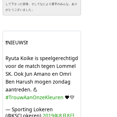
して下さった皆様、そしてなにより選手のみんな。あり
がとうございました」
❗️NIEUWS❗️
Ryuta Koike is speelgerechtigd
voor de match tegen Lommel
SK. Ook Jun Amano en Omri
Ben Harush mogen zondag
aantreden. 💪
#TrouwAanOnzeKleuren
🖤💛
— Sporting Lokeren
(@KSCLokeren)
2019年8月8日