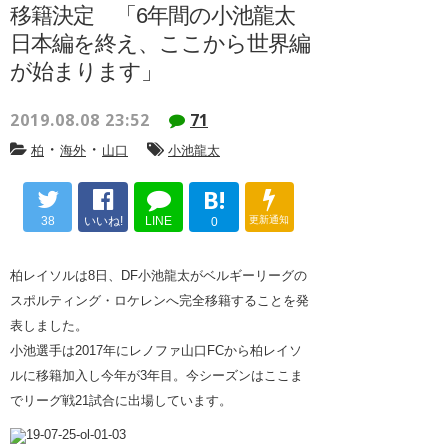
移籍決定 「6年間の小池龍太
日本編を終え、ここから世界編
が始まります」
2019.08.08 23:52
71
・
・
柏
海外
山口
小池龍太
B!
38
いいね!
LINE
更新通知
0
柏レイソルは8日、DF小池龍太がベルギーリーグの
スポルティング・ロケレンへ完全移籍することを発
表しました。
小池選手は2017年にレノファ山口FCから柏レイソ
ルに移籍加入し今年が3年目。今シーズンはここま
でリーグ戦21試合に出場しています。