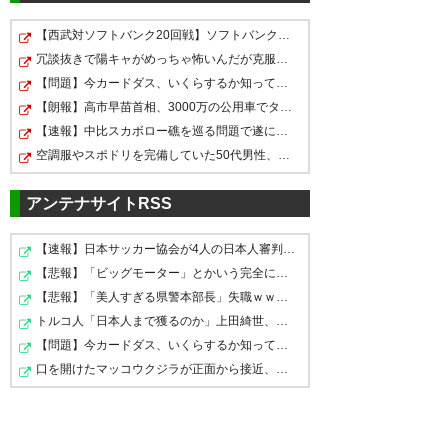
【西武対ソフトバンク20回戦】ソフトバンク完封リレーで…
冗談抜きで陽キャがめっちゃ怖いんだが克服する方法ない？
【問題】今カードダス、いくらするか知ってる？ ｗｗｗｗ
【朗報】高市早苗首相、3000万の公用車でタバコを吸うの…
【速報】中比スカボロー礁を巡る問題で遂に米国参戦、ま…
空調服やスポドリを完備していた50代男性、熱中症で死亡
アンテナサイトRSS
【速報】日本サッカー協会が4人の日本人審判員を調査 結…
【悲報】「ビッグモーター」とかいう完全に逃げ切ったゴ…
【悲報】「美人すぎる県警本部長」失職ｗｗｗｗｗｗｗｗｗ
トルコ人「日本人まで獲るのか」上田綺世、トルコ名門が…
【問題】今カードダス、いくらするか知ってる？ ｗｗｗｗ
ザスパ6連勝きたあああああああ
口を開けたマッコウクジラが正面から接近、素手で頭を押…
ああああああああああああああ
ああああああああああああああ