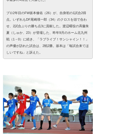
プロ2年目のFW坂本修佑（26）が、自身初の1試合2得
点。いずれもDF尾崎瑛一郎（34）のクロスを頭で合わ
せ、2試合ぶりの勝ち点3に貢献した。渡辺曜役の斉藤朱
夏（しゅか、23）が登場した、昨年9月のホーム北九州
戦（1－0）に続き、「ラブライブ！サンシャイン！！」
の声優が訪れた試合は、2戦2勝。坂本は「毎試合来てほ
しいですね」と訴えた。