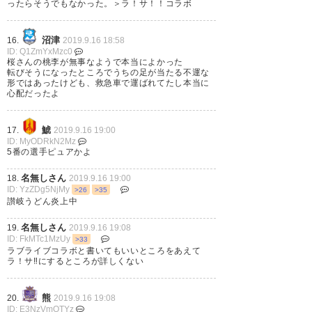
ったらそうでもなかった。＞ラ！サ！！コラボ
遠征、来てよかった
https://t.co/Ak4s3X9PFP
沼津
16.
2019.9.16 18:58
ID: Q1ZmYxMzc0
桜さんの桃李が無事なようで本当によかった
— くしくし@J3さあ いこーか❗️
転びそうになったところでうちの足が当たる不運な
(94kussy94)
2019, 9月 15
形ではあったけども、救急車で運ばれてたし本当に
心配だったよ
鯱
17.
2019.9.16 19:00
ID: MyODRkN2Mz
5番の選手ピュアかよ
堅守… 聞きなれない言葉だけ
ど、最近のロアッソの守備は、
名無しさん
18.
2019.9.16 19:00
ID: YzZDg5NjMy
>26
>35
本当に気持ちが入っていて泣け
讃岐うどん炎上中
る 毎回祈るような気持ちで観て
名無しさん
19.
2019.9.16 19:08
ID: FkMTc1MzUy
るけど、きっと最後まで守り抜
>33
ラブライブコラボと書いてもいいところをあえて
いてくれると期待が持てる。 頼
ラ！サ‼︎にするところが詳しくない
もしい。
熊
20.
2019.9.16 19:08
ID: E3NzVmOTYz