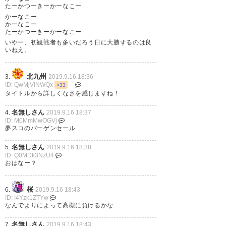
たーかつーきーかーなこー
きたよザスパ6連勝✌️ J2復帰いけ
かーなこー
かーなこー
るぞこれ！
たーかつーきーかーなこー
https://t.co/Z3pqsGJo4H
いやー、初観戦者も多いだろう日に大勝するのは良
いねえ。
— 井野 大介 / ino daisuke
(society_daisuke)
2019, 9月 14
北九州
3.
2019.9.16 18:36
ID: QwMjVlNWQx
>33
タイトルから詳しくなさを感じますね！
名無しさん
4.
2019.9.16 18:37
ID: M0MmMwOGVj
夢スコのバーゲンセール
名無しさん
5.
2019.9.16 18:38
ID: Q0MDk3NzU4
八戸
1－2
熊本
おはなー？
https://www.youtube.com/watch?v=YFaYCpTpoM8
桜
6.
2019.9.16 18:43
ID: I4Yzk1ZTYw
なんでよりによって高槻に負けるかな
名無しさん
7.
2019.9.16 18:43