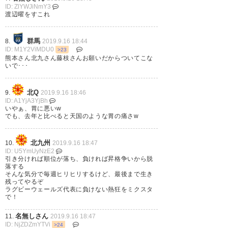
ID: ZlYWJiNmY3
渡辺曜をすこれ
群馬
8.
2019.9.16 18:44
ID: M1Y2ViMDU0
>23
熊本さん北九さん藤枝さんお願いだからついてこな
いで･･･
北Q
9.
2019.9.16 18:46
ID: A1YjA3YjBh
いやぁ、胃に悪いw
でも、去年と比べると天国のような胃の痛さw
北九州
10.
2019.9.16 18:47
ID: U5YmUyNzE2
引き分ければ順位が落ち、負ければ昇格争いから脱
落する
そんな気分で毎週ヒリヒリするけど、最後まで生き
勝った勝った！ 八久保選手、今
残ってやるぞ
ラグビーウェールズ代表に負けない熱狂をミクスタ
シーズン初ゴール。 北村選手、
で！
バースデイゴール。 おめでとう
名無しさん
11.
2019.9.16 18:47
ございます！！ #ロアッソ熊本
ID: NjZDZmYTVi
>24