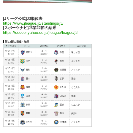
[Jリーグ公式]J3順位表
https://www.jleague.jp/standings/j3/
[スポーツナビ]J3第22節の結果
https://soccer.yahoo.co.jp/jleague/league/j3