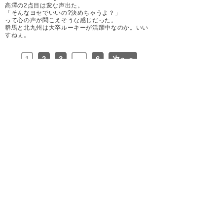
— 聡子☆ (satokokusumoto)
高澤の2点目は変な声出た。
「そんなヨセでいいの?決めちゃうよ？」
2019, 9月 15
って心の声が聞こえそうな感じだった。
群馬と北九州は大卒ルーキーが活躍中なのか。いい
すねぇ。
1
2
3
…
6
次へ »
鳥取
2－0
相模原
https://www.youtube.com/watch?v=akv9QwUXiL0