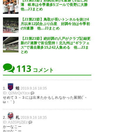
【J3第23節】好調沼津が2連勝で2位に肉
薄 岐阜は今季最多5ゴールで長野に大勝
他…J3まとめ
— Ricky (jJdCt3sOIMKvsXY)
2019, 9月 14
【J3第23節】鳥取が長いトンネルを抜け4
月以来12試合ぶり白星 好調今治は今季初
の5連勝 他…J3まとめ
【J3第23節】絶好調の八戸がクラブ記録更
新の7連勝で首位堅持！北九州は“ギラフェ
ス”で過去最多15,242人集める 他…J3ま
祝6連勝！！高澤は完全にエース
とめ
ストライカー。チームが苦しい
113
時間帯に点が取れる選手。素晴
コメント
らしい #ザスパクサツ群馬
https://t.co/jWGtQ5DCmI
蝗
1.
2019.9.16 18:35
ID: Q2MzQxYzcx
せめて３－３には出来たかもしれなかった展開(´・
— クリスピアーノ
ω・｀)
(madrid_pikko7)
2019, 9月 14
札
2.
2019.9.16 18:35
ID: A3ZGRjZjEz
かーなこー
かーなこー