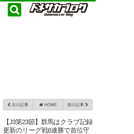
次の記事
HOME
前の記事
【J3第23節】群馬はクラブ記録
更新のリーグ戦6連勝で首位守