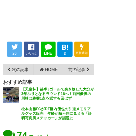
見てみたい 夢を優先すること
新体制発表会での塚川くんの立
を、反対するようなことはない
ち振る舞いを楽しみにしてま
ので、フロンターレ経由から世
す。
界に羽ばたいてほしいな！ ガン
— すぴっち (spitchi_k)
2021, 1
バレ、コーキング！
月 4
B!
— シオッチ@カズナリオン
26
いいね!
LINE
更新通知
0
(kshiohara)
2021, 1月 4
次の記事
HOME
前の記事
おすすめ記事
【天皇杯】後半3ゴールで突き放した大分が
公式出たね塚川！ 頑張っていっ
3年ぶりとなるラウンド16へ！前回優勝の
川崎は終盤1点を返すも及ばず
てらっしゃい。
松本山雅FCがDF橋内優也の引退メモリア
— naka (naka30524612)
2021,
ルグッズ販売 年齢が順不同に見える「証
明写真風ステッカー」が話題に
1月 4
74