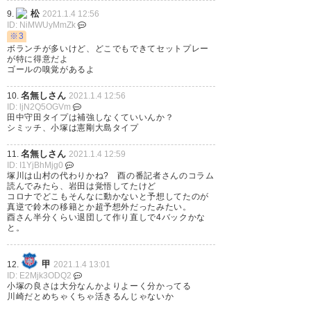
松
9.
2021.1.4 12:56
ID: NiMWUyMmZk
※3
ボランチが多いけど、どこでもできてセットプレー
小塚川崎かよ…好きな選手だっ
が特に得意だよ
ゴールの嗅覚があるよ
たのに…
名無しさん
10.
2021.1.4 12:56
ID: ljN2Q5OGVm
— kok (shika_kok40)
2021, 1月
田中守田タイプは補強しなくていいんか？
4
シミッチ、小塚は憲剛大島タイプ
名無しさん
11.
2021.1.4 12:59
ID: I1YjBhMjg0
塚川は山村の代わりかね? 酉の番記者さんのコラム
読んでみたら、岩田は覚悟してたけど
コロナでどこもそんなに動かないと予想してたのが
塚川ぁぁぁあ､､､ そうだよね キ
真逆で鈴木の移籍とか超予想外だったみたい。
酉さん半分くらい退団して作り直しで4バックかな
ャリアハイで チームトップタイ
と。
の9得点もして 選手としても 脂
の乗っていて､ 且つ成長もでき
甲
12.
2021.1.4 13:01
ID: E2Mjk3ODQ2
る年齢だよね 川崎でも出番掴ん
小塚の良さは大分なんかよりよーく分かってる
川崎だとめちゃくちゃ活きるんじゃないか
で頑張ってください そして 川崎