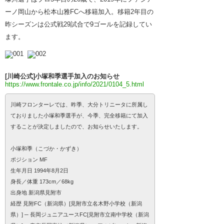
ーノ岡山から松本山雅FCへ移籍加入。移籍2年目の
昨シーズンは公式戦29試合で9ゴールを記録してい
ます。
[川崎公式]小塚和季選手加入のお知らせ
https://www.frontale.co.jp/info/2021/0104_5.html
川崎フロンターレでは、昨季、大分トリニータに所属し
ておりました小塚和季選手が、今季、完全移籍にて加入
することが決定しましたので、お知らせいたします。
小塚和季（こづか・かずき）
ポジション MF
生年月日 1994年8月2日
身長／体重 173cm／68kg
出身地 新潟県見附市
経歴 見附FC（新潟県）[見附市立名木野小学校（新潟
県）] ─ 長岡ジュニアユースFC[見附市立南中学校（新潟