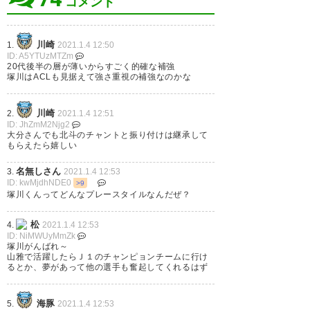
コメント
塚川 正直なコメントやなぁ がん
川崎
1.
2021.1.4 12:50
ID: A5YTUzMTZm
ばれって やってやれ！！夢に少
20代後半の層が薄いからすごく的確な補強
塚川はACLも見据えて強さ重視の補強なのかな
し近づいたぞ！
— わっしょい👏山雅
川崎
2.
2021.1.4 12:51
ID: JhZmM2Njg2
2011(SIROU) (midoridaiuki)
大分さんでも北斗のチャントと振り付けは継承して
もらえたら嬉しい
2021, 1月 4
名無しさん
3.
2021.1.4 12:53
ID: kwMjdhNDE0
>9
塚川くんってどんなプレースタイルなんだぜ？
ありがとう小塚！最強セクシー
松
4.
2021.1.4 12:53
ID: NiMWUyMmZk
フットボーラーもっと見たかっ
塚川がんばれ～
山雅で活躍したらＪ１のチャンピョンチームに行け
た。頑張れよ！
るとか、夢があって他の選手も奮起してくれるはず
— Mr.T (Tatsuya1027T)
2021, 1
海豚
5.
2021.1.4 12:53