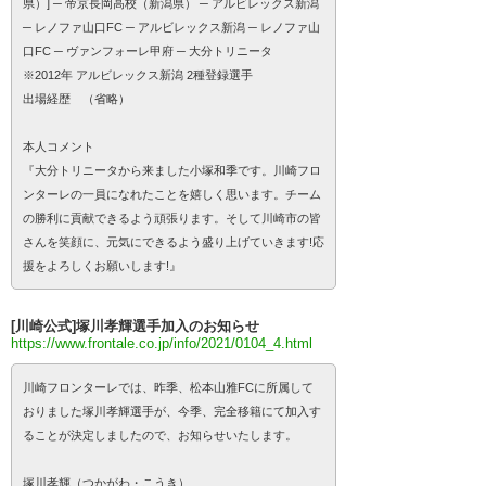
県）] ─ 帝京長岡高校（新潟県） ─ アルビレックス新潟
─ レノファ山口FC ─ アルビレックス新潟 ─ レノファ山
口FC ─ ヴァンフォーレ甲府 ─ 大分トリニータ
※2012年 アルビレックス新潟 2種登録選手
出場経歴 （省略）
本人コメント
『大分トリニータから来ました小塚和季です。川崎フロ
ンターレの一員になれたことを嬉しく思います。チーム
の勝利に貢献できるよう頑張ります。そして川崎市の皆
さんを笑顔に、元気にできるよう盛り上げていきます!応
援をよろしくお願いします!』
[川崎公式]塚川孝輝選手加入のお知らせ
https://www.frontale.co.jp/info/2021/0104_4.html
川崎フロンターレでは、昨季、松本山雅FCに所属して
おりました塚川孝輝選手が、今季、完全移籍にて加入す
ることが決定しましたので、お知らせいたします。
塚川孝輝（つかがわ・こうき）