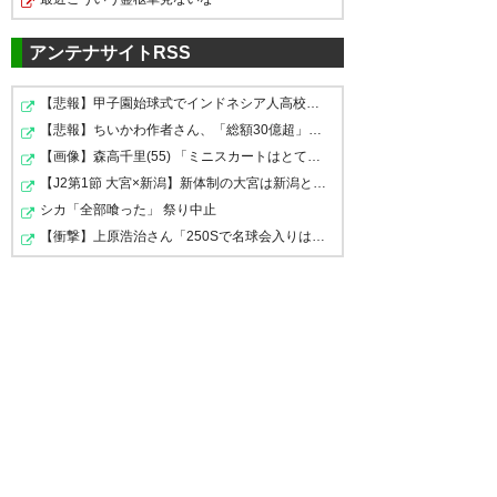
らガンバも狙わんかったんかな
ー、、、
アンテナサイトRSS
ホントだったんか！！！！！塚
— まー@HELLNEAR
フロサポさんへ 塚川くんは、積
【悲報】甲子園始球式でインドネシア人高校生が投げたこ…
(T_M_HELLnia_481)
2021, 1月 4
川頑張れ！！！！！
【悲報】ちいかわ作者さん、「総額30億超」の大豪邸を建…
極的な前パス、謎の得点力が魅
【画像】森高千里(55) 「ミニスカートはとてもムリよ若い…
力です。守備はオラオラ前に潰
— ゆうな (ymg_fro_4116__)
【J2第1節 大宮×新潟】新体制の大宮は新潟との接戦を制し…
しに行くので、4-3-3のままなら
2021, 1月 4
シカ「全部喰った」 祭り中止
IHが良いのかと思います(アンカ
【衝撃】上原浩治さん「250Sで名球会入りは甘い。300か35…
いやー小塚楽しみ過ぎてニヤニ
ーは危険かと)
ヤしてしまう。 元々めちゃくち
ゃ大好きな選手だったから
— すぴっち (spitchi_k)
2021, 1
塚川選手ありがとうございまし
月 4
た。そして、超頑張ってくださ
— ゆう (yxuxu666)
2021, 1月 4
い。
— てきと (tekito084)
2021, 1月
塚川がACLに出て活躍する姿を
4
フロンターレファンとしては、