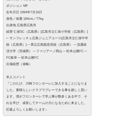
ポジション MF
生年月日 1994年7月16日
身長／体重 184cm／77kg
出身地 広島県広島市
経歴 仁保SC（広島県）[広島市立仁保小学校（広島県）]
─ サンフレッチェ広島ジュニアユース[広島市立仁保中学
校（広島県）] ─ 県立広島観音高校（広島県） ─ 流通経
済大学（茨城県） ─ ファジアーノ岡山 ─ 松本山雅FC ─
FC岐阜 ─ 松本山雅FC
出場経歴（省略）
本人コメント
『このたび、川崎フロンターレに加入することになりま
した。素晴らしいクラブでプレーできる事を嬉しく思い
ます。僕がフロンターレで学ぶ事が数多くある中で、そ
れを学び、成長してチームの力になるために来ました。
応援よろしくお願いします』