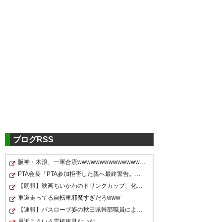
ツイッターの反応
小塚来た！！よろしく！
— まっしゅ (yu_kobayashi11)
2021, 1月 4
ブログRSS
阪神・木浪、一軍合流wwwwwwwwwwwwwwwwww
下田と小塚のトレードはお互い
川崎良い補強やなー、、、、 小
PTA会長「PTA参加拒否した親へ最終警告。こうなってもい…
うええあええまじかよ小塚
にとって良さそう。
塚和季はパスセンスもあるし、
【朗報】映画ちいかわのドリンクカップ、化けるｗｗｗｗ…
ちゃんと1枚剥がせるし、、、
車道走ってる自転車邪魔すぎだろwww
— ひらのゆかし (mamiya_R)
— ９６ (urawareds96)
2021, 1
【速報】バスローブ姿の秋田県幹部職員による記者会見問…
2021, 1月 4
好きな選手や 2年で大分出るな
月 4
最近こういう霊柩車見ないな