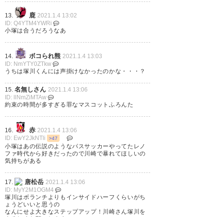
さん 誰かください
鹿
13.
2021.1.4 13:02
ID: Q4YTM4YWRi
小塚は合うだろうなあ
— 喬丘 (okaaa1223)
2021, 1月
4
ボコられ熊
14.
2021.1.4 13:03
ID: NmYTY0ZTkw
うちは塚川くんには声掛けなかったのかな・・・？
名無しさん
15.
2021.1.4 13:06
塚川の取った1点にどれだけ今年
ID: llNmZiMTAw
約束の時間が多すぎる罪なマスコットふろんた
は救われたことだろう。 山雅サ
ポとしてできることは移籍して
赤
16.
2021.1.4 13:06
も応援し続けること。早く同じ
ID: EwY2JkNTli
>47
小塚はあの伝説のようなパスサッカーやってたレノ
カテゴリーに行くこと。そし
ファ時代から好きだったので川崎で暴れてほしいの
気持ちがある
て、いつの日か戻ってきたいと
思えるクラブであり続けること
唐松岳
17.
2021.1.4 13:06
ID: MyY2M1OGM4
だ。 悲しくも嬉しい移籍。 がん
塚川はボランチよりもインサイドハーフくらいがち
ょうどいいと思うの
ばれ！！！！！ ありがと
なんにせよ大きなステップアップ！川崎さん塚川を