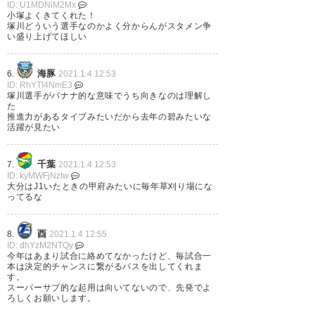
月 4
ID: U1MDNiM2Mx
小塚よくきてくれた！
塚川どういう選手なのかよく分からんがスタメン争
い盛り上げてほしい
海豚
6.
2021.1.4 12:53
しかし川崎が塚川をどのポジシ
ID: RhYTI4NmE3
塚川選手がバナナ的な意味でうち向きなのは理解し
ョンで使うのか興味あるな。
た
推進力があるタイプみたいだから去年の碧みたいな
活躍が見たい
— カズサ (kazusa33)
2021, 1月
4
千葉
7.
2021.1.4 12:53
ID: kyMWFjNzIw
大分はJ1いたときの甲府みたいに毎年草刈り場にな
ってるな
川崎サポ向け塚川考輝取扱説明
酉
8.
2021.1.4 12:55
書 ・率先してバナナを被るタイ
ID: dhYzM2NTQy
今年はあまり試合に絡めてなかったけど、毎試合一
プです
本は決定的チャンスに繋がるパスを出してくれま
す。
スーパーサブ的な起用は向いてないので、先発でよ
— iek (iekiek1984)
2021, 1月 4
ろしくお願いします。