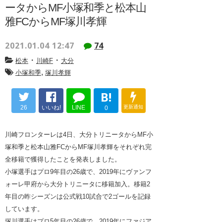
ータからMF小塚和季と松本山
雅FCからMF塚川孝輝
2021.01.04 12:47
74
・
・
松本
川崎F
大分
,
小塚和季
塚川孝輝
B!
26
いいね!
LINE
更新通知
0
川崎フロンターレは4日、大分トリニータからMF小
塚和季と松本山雅FCからMF塚川孝輝をそれぞれ完
全移籍で獲得したことを発表しました。
小塚選手はプロ9年目の26歳で、2019年にヴァンフ
ォーレ甲府から大分トリニータに移籍加入。移籍2
年目の昨シーズンは公式戦10試合で2ゴールを記録
しています。
塚川選手はプロ5年目の26歳で、2019年にファジア