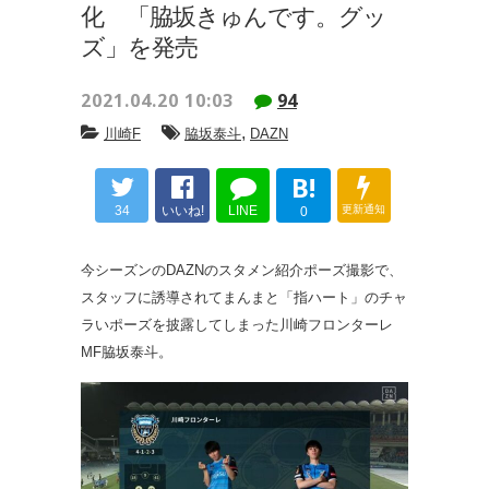
化 「脇坂きゅんです。グッ
ズ」を発売
2021.04.20 10:03
94
,
川崎F
脇坂泰斗
DAZN
B!
34
いいね!
LINE
更新通知
0
今シーズンのDAZNのスタメン紹介ポーズ撮影で、
スタッフに誘導されてまんまと「指ハート」のチャ
ラいポーズを披露してしまった川崎フロンターレ
MF脇坂泰斗。