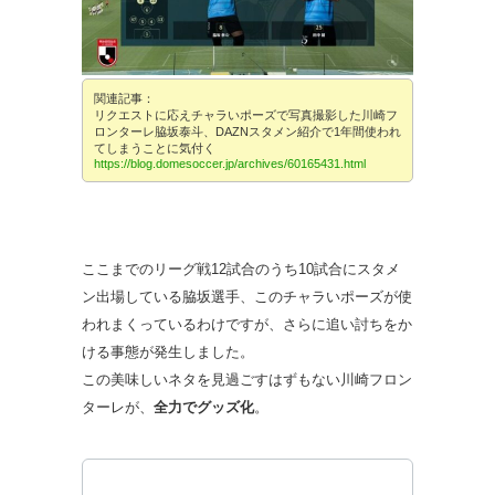
関連記事：
リクエストに応えチャラいポーズで写真撮影した川崎フ
ロンターレ脇坂泰斗、DAZNスタメン紹介で1年間使われ
てしまうことに気付く
https://blog.domesoccer.jp/archives/60165431.html
ここまでのリーグ戦12試合のうち10試合にスタメ
ン出場している脇坂選手、このチャラいポーズが使
われまくっているわけですが、さらに追い討ちをか
ける事態が発生しました。
この美味しいネタを見過ごすはずもない川崎フロン
ターレが、
全力でグッズ化
。