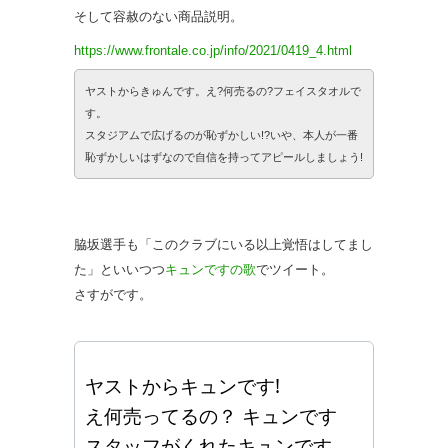
そして容赦のない商品説明。
https://www.frontale.co.jp/info/2021/0419_4.html
ヤストからきゅんです。え?何売るの?フェイスタオルで
す。
スタジアムで広げるのが恥ずかしい!?いや、本人が一番
恥ずかしいはずなので自信を持ってアピールしましょう!
脇坂選手も「このクラブにいる以上覚悟はしてまし
た」といいつつ
キュンですの歌
でツイート。
さすがです。
ヤストからキュンです!
え何売ってるの？ キュンです
スタッフがくれたキュンです