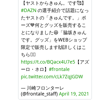
【ヤストからきゅん。です🥰】
#DAZN
の選手紹介で話題になっ
たヤストの「きゅんです。」ポ
ーズ💙何とグッズを販売するこ
とになりました😆「脇坂きゅん
です。グッズ」をWEBショップ
限定で販売します🙌詳しくはこ
ちら💁‍♂️
https://t.co/BQacx4U7e5
【アズ
ーロ・ネロ】
#frontale
pic.twitter.com/cLk7ZqJGDW
— 川崎フロンターレ
(@frontale_staff)
April 19, 2021