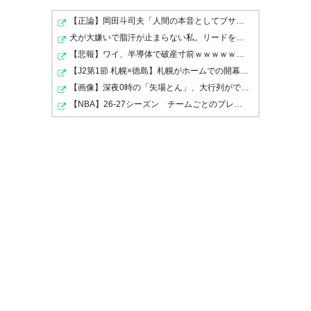
4月 19
【正論】岡田斗司夫「人間の本音としてブサイクを見たら…
犬が大嫌いで脂汗が止まらない私。リードをつけ放置され…
脇坂きゅんグッズとか完全にイ
【悲報】ワイ、半導体で破産寸前ｗｗｗｗｗｗｗｗｗｗ
ジってるやん
ヤスト君のキュンですタオルも
【J2第1節 札幌×徳島】札幌がホームでの開幕戦を制し5年…
【画像】深夜0時の「矢場とん」、大行列ができるｗｗｗｗ
ちろん即購入です！いつどこで
— 半ファミフロ
【NBA】26-27シーズン チームごとのプレイオフ進出の確率
(Fro_Numa_Kowai)
2021, 4月
使うかは不明ですけど…
19
— ユメコ (yumekom2010)
2021, 4月 19
脇坂さん完全にクラブのおもち
ゃだなwwwひどいwww
これ買わなきゃわっきサポじゃ
— Kano_Sawasaki
ない……かのごとくすげーなｗ
(Kano_Sawasaki)
2021, 4月 19
脇坂王子やな、ほんまに。
https://t.co/QyuHPzbUdc