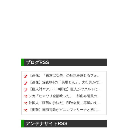
あぶないあぶない、脇坂きゅん
ですグッズのアクスタをポチり
そうになった
脇坂きゅんです。 がグッズ化。
https://t.co/hKI6Y9LPYU
— ゆりざえもん🐬
(yurizaemon)
2021, 4月 19
— 160@川崎・福島
(kwafuku0705)
2021, 4月 19
ブログRSS
勝手にとらされたポーズを商品
【画像】「東京ばな奈」の狂気を感じるフォントがコチラ…
化されるヤストかわいそうすぎ
脇坂きゅんです。グッズだ
【画像】深夜0時の「矢場とん」、大行列ができるｗｗｗｗ
て好き
【巨人対ヤクルト18回戦】巨人がヤクルトに逆転勝ち 首位…
と……！！！
シカ「ヒマワリ全部喰った」 郡山布引風の高原まつり中止
https://t.co/slcdqbsR9h
— 酢はち
外国人「狂気の沙汰だ」FIFA会長、再選の支持見返りにモ…
https://t.co/KNO7zWK6V0
(hZrmSE0CCumuM8Z)
2021, 4
【衝撃】南海電鉄がピニンファリーナと初共創！なにわ筋…
月 19
— yuknk (かえる) (yuknk)
2021,
アンテナサイトRSS