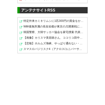
続！ 連戦だから負けないことも
合とは打って変わって期待を持
大事です。 #yokohamafc
アンテナサイトRSS
てる内容。勝てなかった試合の
https://t.co/ZIJOa7SDyQ
中では今年のベストゲームと言
特定外来カミキリムシに1匹300円の賞金をかけた高崎市、…
選手の皆さんお疲れ様でした！
— FUNKふじやま 横浜FCととも
って良い。徳島戦は勝利を期待
W杯後無所属の長友佑都が東京のJ1開幕戦に来場「みなさま…
アツい試合ありがとうございま
に！ (funkfujiyama7_8)
2022, 4
韓国警察、大韓サッカー協会を家宅捜索 代表監督選考巡り
できる。#zelvia
月 27
す！ #zelvia
【画像】カリスマ美容師さん、ココリコ田中みたいなチー…
— teRu ピエーロ @ しろ
【悲報】ホルムズ海峡、やっぱり通れない・・・・・
— しむしむCSC
コンニャク (Teru_piero18)
スマスロバジリスク4（アクロス/ユニバーサル）
(shimushimuCSC)
2022, 4月 27
2022, 4月 27
追いついてドロー。 目の離せな
いゲームだった。 光は見えたん
じゃないかな。 選手スタッフ現
見応えのあるいい試合だった 引
くァァァ 悔しいですけど 風もあ
地の皆さま、 お疲れさまでし
き分けなのは残念だけどしょう
りましたし(言い訳) 12戦負けな
た！ #zelvia #ゼルビア #0427
がない よくがんばった！
しの結果はついてきた 5連戦挫
横浜FC #横浜FC町田
#zelvia #横浜FC町田 #0427横浜
けず頑張ってください！