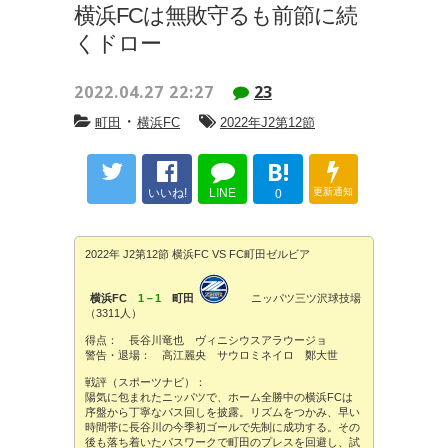
横浜FCは無敗守るも前節に続
くドロー
2022.04.27 22:27
23
・
町田
横浜FC
2022年J2第12節
B!
いいね!
LINE
更新通知
0
2022年 J2第12節 横浜FC VS FC町田ゼルビア
横浜FC
1－1
町田
ニッパツ三ツ沢球技場
（3311人）
得点： 長谷川竜也 ヴィニシウスアラウージョ
警告・退場： 高江麗央 サウロミネイロ 鄭大世
戦評（スポーツナビ）：
陽気に包まれたニッパツで、ホーム全勝中の横浜FCは
序盤から丁寧なパス回しを披露。リズムをつかみ、早い
時間帯に長谷川の今季初ゴールで先制に成功する。その
後も落ち着いたパスワークで町田のプレスを回避し、試