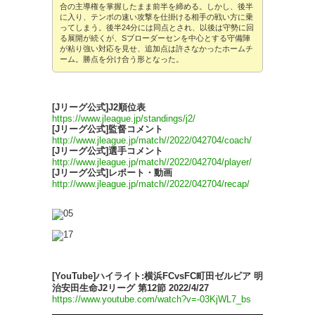
合の主導権を掌握したまま前半を締める。しかし、後半
に入り、テンポの速い攻撃を仕掛ける相手の戦い方に乗
ってしまう。後半24分には同点とされ、以後は守勢に回
る展開が続くが、Sブローダーセンを中心とする守備陣
が粘り強い対応を見せ、追加点は許さなかったホームチ
ーム。勝点を分け合う形となった。
[Jリーグ公式]J2順位表
https://www.jleague.jp/standings/j2/
[Jリーグ公式]監督コメント
http://www.jleague.jp/match//2022/042704/coach/
[Jリーグ公式]選手コメント
http://www.jleague.jp/match//2022/042704/player/
[Jリーグ公式]レポート・動画
http://www.jleague.jp/match//2022/042704/recap/
[YouTube]ハイライト:横浜FCvsFC町田ゼルビア 明
治安田生命J2リーグ 第12節 2022/4/27
https://www.youtube.com/watch?v=-03KjWL7_bs