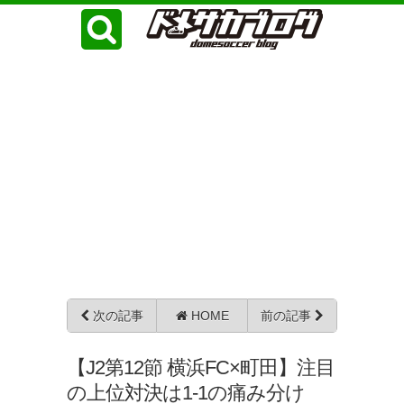
次の記事
HOME
前の記事
【J2第12節 横浜FC×町田】注目
の上位対決は1-1の痛み分け