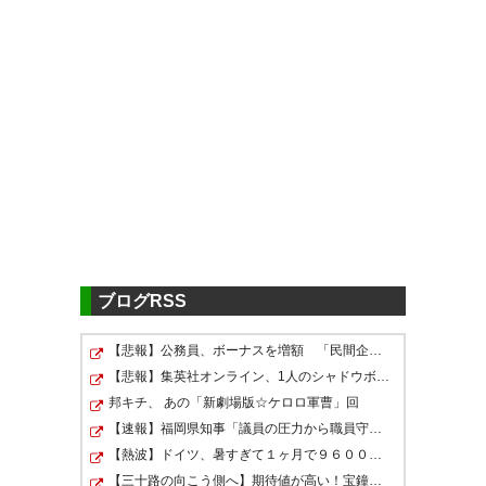
ツイッターの反応
後半のあの勢いなら勝ちたかっ
た…。でも次の試合に繋がるい
い試合だった！ #zelvia
久しぶりに見てて楽しい試合だ
ったよ！ #zelvia
— yuki (siriusy211)
2022, 4月
上位の町田相手に負けなかった
27
のは👍 けど、ジワジワと仙台が
— ミスターT⚽ゼルビア⚽⚾🏎
(dekataka48)
追ってきてること マジで怖い
2022, 4月 27
#yokohamafc
ブログRSS
ドローかあ… 勝ちきれなかった
— ひなた (hina00ykf18)
2022,
【悲報】公務員、ボーナスを増額 「民間企業に合わせま…
な。危ないことも多かったけ
4月 27
くっそ～横浜FCに初黒星付けら
【悲報】集英社オンライン、1人のシャドウボクシング（43…
ど、勝てる内容でもあったよ。
れなかった💦
邦キチ、 あの「新劇場版☆ケロロ軍曹」回
やっぱり単純なゴリゴリ速攻に
【速報】福岡県知事「議員の圧力から職員守る」 不当要求…
— yuu (yuu31_zelsapo)
2022, 4
は弱いよな。とは言え無敗継
【熱波】ドイツ、暑すぎて１ヶ月で９６００人死亡
月 27
4月未勝利は残念だが、過去4試
【三十路の向こう側へ】期待値が高い！宝鐘マリン：誕生…