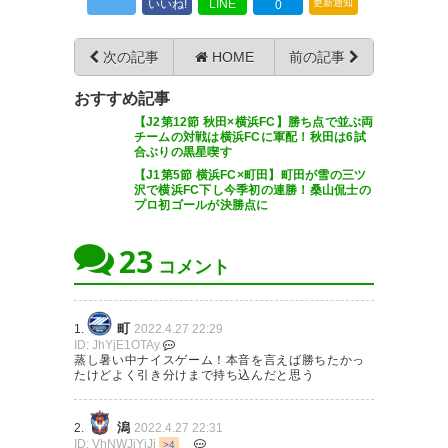
いいね!
LINE
更新通知
0
変わるかねw 後半の町田の気迫
には感動した。海舟が覚醒して
次の記事
HOME
前の記事
てすごすぎた。 #zelvia
おすすめ記事
【J2第12節 秋田×横浜FC】勝ち点で並ぶ両
— ヘーヅラ (HE_DURA)
2022, 4
チームの対戦は横浜FCに軍配！秋田は6試
月 27
合ぶりの黒星喫す
【J1第5節 横浜FC×町田】町田が雪の三ツ
沢で横浜FC下し今季初の連勝！桑山侃士の
プロ初ゴールが決勝点に
23
まさに死闘だったな～🔥 現地の
コメント
方もお疲れ様でした ゆっくりや
すんで次こそ勝ちましょう！！
町
1.
2022.4.27 22:29
ID: JhYjE1OTAy
#zelvia #0427横浜FC
蒸し暑い中ナイスゲーム！本音を言えば勝ちたかっ
たけどよく引き分けまで持ち込んだと思う
— たかしん@クレ
(shinchasooow)
2022, 4月 27
潟
2.
2022.4.27 22:31
ID: VhNWJjYjJj
>4