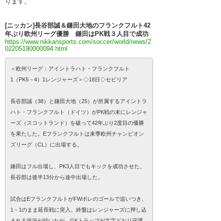
ります。
[ニッカン]長谷部誠＆鎌田大地のフランクフルト42
年ぶり欧州リーグ優勝 鎌田はPK戦３人目で成功
https://www.nikkansports.com/soccer/world/news/2
02205190000094.html
＜欧州リーグ：アイントラハト・フランクフルト
1（PK5－4）1レンジャーズ＞◇18日◇セビリア
長谷部誠（38）と鎌田大地（25）が所属するアイントラ
ハト・フランクフルト（ドイツ）がPK戦の末にレンジャ
ーズ（スコットランド）を破って42年ぶり2度目の優勝
を果たした。Eフランクフルトは来季欧州チャンピオン
ズリーグ（CL）に出場する。
鎌田はフル出場し、PK3人目でもキックを成功させた。
長谷部は後半13分から途中出場した。
試合はEフランクフルトがFWボレのゴールで追いつき、
1－1のまま延長戦に突入。終盤はレンジャーズに押し込
まれる状況が続いたが、GKトラップが文字どおり守護