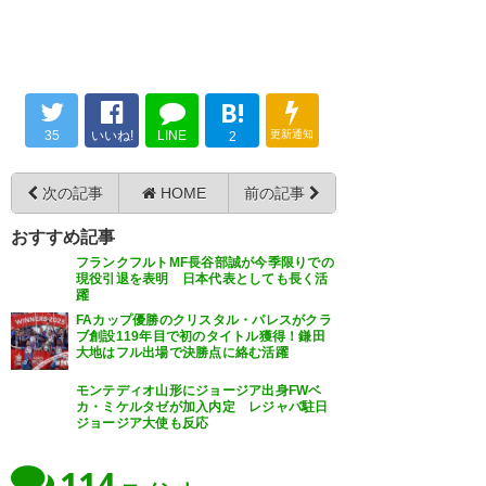
勝！！！！！！！！！！ すご
い、すごい、 すごーー
い！！！！！ 来年CL出場権獲得
決勝の舞台であるセビージャに
B!
ですよ。 長谷部さん、またCL出
行けなかったフランクフルトサ
れるよ！！！ おめでとうござい
35
いいね!
LINE
更新通知
2
ポーター5万人がホームスタジア
ます！！！ 俺泣いてる！！
ムでこの様子🎉
次の記事
HOME
前の記事
https://t.co/x6To99fk4r
— 吉之伴@🇩🇪サッカー指導者
おすすめ記事
(kichinosuken)
2022, 5月 19
— Ken Lambert // ランバート
フランクフルトMF長谷部誠が今季限りでの
現役引退を表明 日本代表としても長く活
謙 (_kenlambert_)
2022, 5月 19
躍
FAカップ優勝のクリスタル・パレスがクラ
ブ創設119年目で初のタイトル獲得！鎌田
大地はフル出場で決勝点に絡む活躍
フランクフルトがPK戦制してEL
モンテディオ山形にジョージア出身FWベ
初優勝!! 長谷部・鎌田は01-02年
ELで優勝したフランクフルトの
カ・ミケルタゼが加入内定 レジャバ駐日
ジョージア大使も反応
小野伸二以来の日本人欧州カッ
スタジアム「ドイチュ・バン
プ制覇、来季CL出場へ
ク・パルク」の動画。すご
114