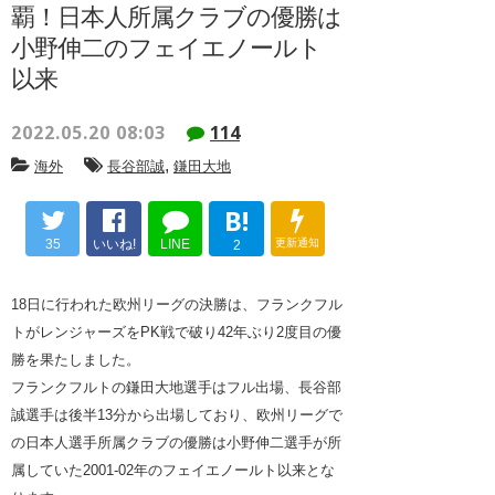
覇！日本人所属クラブの優勝は
小野伸二のフェイエノールト
以来
2022.05.20 08:03
114
,
海外
長谷部誠
鎌田大地
B!
35
いいね!
LINE
更新通知
2
18日に行われた欧州リーグの決勝は、フランクフル
トがレンジャーズをPK戦で破り42年ぶり2度目の優
勝を果たしました。
フランクフルトの鎌田大地選手はフル出場、長谷部
誠選手は後半13分から出場しており、欧州リーグで
の日本人選手所属クラブの優勝は小野伸二選手が所
属していた2001-02年のフェイエノールト以来とな