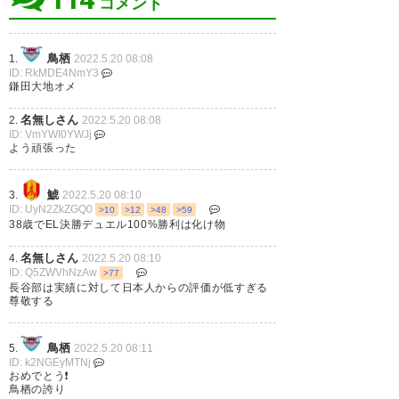
コメント
https://t.co/eDKFhhV1yD
#ゲキ
い……。
https://t.co/jntRFcp6Zz
サカ #ヨーロッパリーグ #UEL
#UELfinal
https://t.co/0V5AY4XMeM
鳥栖
1.
2022.5.20 08:08
ID: RkMDE4NmY3
— 徳重龍徳（ライター）@ホー
鎌田大地オメ
クス&ちいかわファン
— ゲキサカ (gekisaka)
2022, 5
(tatsunoritoku)
2022, 5月 19
月 19
名無しさん
2.
2022.5.20 08:08
ID: VmYWI0YWJj
よう頑張った
鯱
3.
2022.5.20 08:10
ID: UyN2ZkZGQ0
>10
>12
>48
>59
いま グーグルでフランクフル
38歳でEL決勝デュエル100%勝利は化け物
トって入れると 花火が上がるの
名無しさん
4.
2022.5.20 08:10
ね！！ 素敵！
ID: Q5ZWVhNzAw
>77
長谷部は実績に対して日本人からの評価が低すぎる
尊敬する
— koharu＠長谷部さんの応援
渡欧したい！ (koha6)
2022, 5月
鳥栖
5.
2022.5.20 08:11
19
ID: k2NGEyMTNj
おめでとう❗
鳥栖の誇り