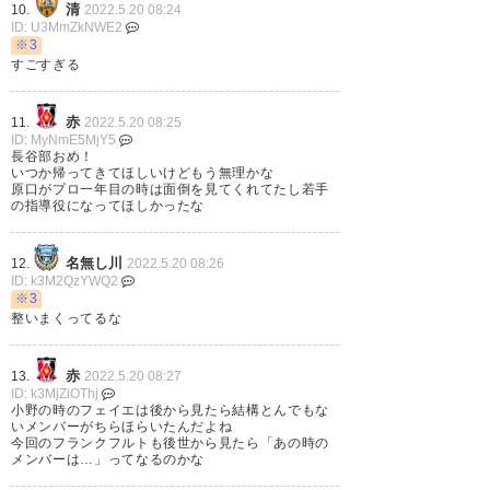
清
10.
2022.5.20 08:24
届いています📸 そして惜しくも
ID: U3MmZkNWE2
※3
準優勝となった #レンジャーズ
すごすぎる
🏴󠁧󠁢󠁳󠁣󠁴󠁿も素晴らしい試合を見せてく
れました👏 熱戦を見逃した方、
赤
11.
2022.5.20 08:25
ID: MyNmE5MjY5
…
https://t.co/CDeQyjdwTP
長谷部おめ！
いつか帰ってきてほしいけどもう無理かな
原口がプロ一年目の時は面倒を見てくれてたし若手
— WOWOWサッカー
の指導役になってほしかったな
(wowow_soccer)
2022, 5月 19
名無し川
12.
2022.5.20 08:26
ID: k3M2QzYWQ2
※3
整いまくってるな
長谷部誠：獲得タイトル一覧🏆
赤
13.
2022.5.20 08:27
https://t.co/tXCBZjepHU
ID: k3MjZiOThj
小野の時のフェイエは後から見たら結構とんでもな
いメンバーがちらほらいたんだよね
— GG(カワノダイチ)
今回のフランクフルトも後世から見たら「あの時の
(gg_soccer4)
2022, 5月 19
メンバーは…」ってなるのかな