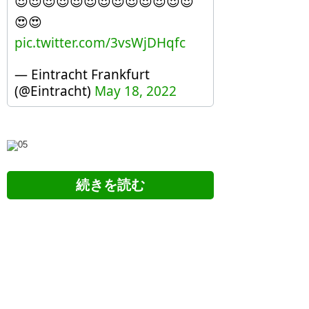
😍😍😍😍😍😍😍😍😍😍😍😍😍
😍😍
pic.twitter.com/3vsWjDHqfc
— Eintracht Frankfurt
(@Eintracht)
May 18, 2022