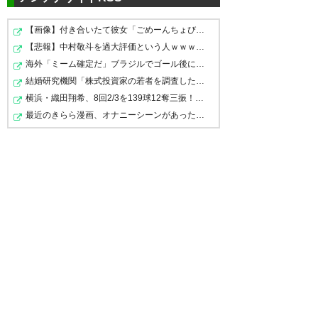
ああああああああああああああ
州カップ戦で頂点に立っ…
ああああああああああああああ
【画像】付き合いたて彼女「ごめーんちょびっツ散らかっ…
https://t.co/fHSWCW7mc8
【悲報】中村敬斗を過大評価という人ｗｗｗｗｗｗｗ
ああああああああああああああ
海外「ミーム確定だ」ブラジルでゴール後に起きたハプニ…
— ブンデスリーガ スポーツライ
ああああああああああああああ
結婚研究機関「株式投資家の若者を調査したら64％が『人…
ブ＋ powered by スカパー！
あ
横浜・織田翔希、8回2/3を139球12奪三振！NPB12球団＆MLB…
(skyperfectv)
2022, 5月 19
#SGEuropa|#SGERFC|#UEL |
最近のきらら漫画、オナニーシーンがあったりと下品すぎる
…
https://t.co/SNEFpvwfuk
— ヨーロッパリーグ・チャンピ
1番とんでもない日本人いた。#
オン2022 (eintracht_jp)
2022, 5
長谷部誠 優勝おめでとうござい
月 19
ます。 鎌田も良かったなー。 俺
も頑張ろ。
— Shinji Okazaki
フランクフルトが 最後PK戦を制
(okazakiofficial)
2022, 5月 19
して ヨーロッパリーグ 優