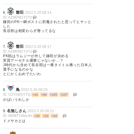
磐田
6.
2022.5.20 08:14
⚽ チームのトップスコアラー 👑
ID: A2MDM1Y2Yz
鎌田のPK一瞬ポストに邪魔されたと思ってヒヤッと
チーム最多となる5ゴールを今大
した
長谷部は相変わらず整ってるな
会 記録し、#フランクフルト の
#UEL 優勝に大きく貢献した #鎌
磐田
7.
2022.5.20 08:17
田大地。
ID: A2MDM1Y2Yz
PK戦はラムジーが外して鎌田が決める
https://t.co/zHCwJRMUEz
実質アーセナル優勝じゃないか…？
J時代から含めて長谷部は一番タイトル獲った日本人
選手になるのかな
— GOAL Japan (GoalJP_Official)
とにかくおめでたいわ
2022, 5月 19
鳥
8.
2022.5.20 08:20
ID: U3YmE0YTZj
>42
>99
>105
>107
がばいうれしか
名無しさん
9.
2022.5.20 08:21
#UEL 制覇に沸く👑 興奮冷めや
ID: M0MTYxMzJm
>30
>33
>44
ドメサカとは
らぬ現地セビージャから #フラ
ンクフルト🇩🇪の歓喜の様子が