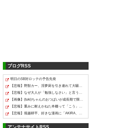
ツイッターの反応
きたああああああああ！ フラン
クフルト優勝🥇 鎌田、長谷部、
やったああああ！
https://t.co/8uwQM3Kkzu
ブログRSS
— Duke Avenir / Madridista
明日のSB対ロッテの予告先発
#UEL 王者は #フランクフルト
(13BigEars_RM_1)
2022, 5月 19
【悲報】野獣カー、淫夢厨を引き連れて大騒ぎする。迷惑…
に😭 PK戦の末、1979/80シーズ
【悲報】なぜ大人が「勉強しなさい」と言うか大人になっ…
ン以来の2回目の優勝です🏆 #鎌
【画像】(tuki)ちゃんのおつぱいが成長期で限界突破wwwww…
【悲報】重みに耐えかねた本棚って「こう」壊れるらしい…
田大地 選手と #長谷部誠 選手は
【悲報】堀越耕平、好きな漫画に「AKIRA、ヒストリエ、…
優勝だあああああああああああ
01/02シーズンの #小野伸二 選
ああああああああああああああ
手に続いて、史上2・3人目の欧
アンテナサイトRSS