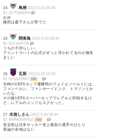
鳥栖
14.
2022.5.20 08:34
ID: VjYTNjMjRm
おめ
鎌田は森下さんが育てた
🏆 サポーターも歓喜！🙌 #UEL
決勝、熱狂的な声援を送った #
関東鳥
15.
2022.5.20 08:35
フランクフルト のファン・サポ
ID: EyYzdmYjI5
うちの子誇らしい。
ーターたち。 📸：Taka Nishina
アイントラハトの公式がずっと浮かれてるのが微笑
ましい
https://t.co/PLYvqfkDSA
瓦斯
16.
2022.5.20 08:36
— GOAL Japan (GoalJP_Official)
ID: hjYjdjZGM3
>68
2022, 5月 19
当時のUEFAカップ優勝時のフェイエノールトには、
ファンペルシ、ファンホーイドンク、トマソンとか
いたな。
その後UEFAスーパーカップでレアルと対戦するけ
ど、レアルのメンツもエグかった。
名無しさん
17.
2022.5.20 08:44
夕焼け模様の #フランクフルト
ID: NiMWZmNTg2
>50
長谷部は日本サッカー史上最高の選手のひとり
🌆 日は沈みかけるも人々は 英雄
異論の余地はない
たちの帰還に大喝采👏😍🦅🏆