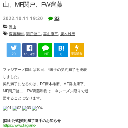
山、MF関戸、FW齊藤
2022.10.11 19:20
82
岡山
,
,
,
齊藤和樹
関戸健二
喜山康平
廣木雄磨
B!
20
いいね!
LINE
更新通知
0
ファジアーノ岡山は10日、4選手の契約満了を発表
しました。
契約満了になるのは、DF廣木雄磨、MF喜山康平、
MF関戸健二、FW齊藤和樹で、今シーズン限りで退
団することになります。
[岡山公式]契約満了選手のお知らせ
https://www.fagiano-