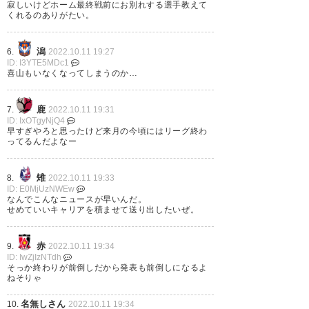
もう契約満了リリースの時期
寂しいけどホーム最終戦前にお別れする選手教えて
くれるのありがたい。
か… そしてそのメンバーよ…
190
U-名無しさん
2022/10/10(月) 11:45:02 uBor7XPcM1010
サイトウさんはゴールへのエゴイストが無さすぎて
— かんじくつー (kanjikuver3)
潟
な
6.
2022.10.11 19:27
ID: I3YTE5MDc1
関戸はルーキー頃可能性感じたんだが
2022, 10月 10
喜山もいなくなってしまうのか…
4人長年ありがとうございました
鹿
7.
2022.10.11 19:31
194
U-名無しさん
2022/10/10(月) 12:49:10 069FgjAv01010
ID: IxOTgyNjQ4
この時期に発表されることってあるんだね。
早すぎやろと思ったけど来月の今頃にはリーグ終わ
岡山、場合によっては自動昇格
ってるんだよなー
シーズン終盤になったらあり得る話なのかい？
もある状況で契約満了のリリー
雉
8.
2022.10.11 19:33
ス…なんだかなー。
ID: E0MjUzNWEw
なんでこんなニュースが早いんだ。
せめていいキャリアを積ませて送り出したいぜ。
— はっとのみーさん
(hatto_no_mi_3)
2022, 10月 10
赤
9.
2022.10.11 19:34
ID: IwZjIzNTdh
そっか終わりが前倒しだから発表も前倒しになるよ
ねそりゃ
契約満了リリース第一号は岡山
名無しさん
10.
2022.10.11 19:34