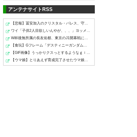
167
U-名無しさん
2022/10/10(月) 10:07:37 eGrdQxh1d1010
ね
廣木、喜山、関戸、齊藤
アンテナサイトRSS
— ぐっち (gucchi_647)
2022,
【悲報】冨安加入のクリスタル・パレス、守備陣崩壊して…
168
U-名無しさん
2022/10/10(月) 10:20:53 aXxC3YQM01010
10月 10
喜山関戸が居なくなるからファジアーノ岡山第1
ワイ「子供2人目欲しいんやが、、、」ヨッメ「金は？育児…
期、完！みたいな感じだな
W杯後無所属の長友佑都、東京のJ1開幕戦に来場「皆様へご…
【食玩】Gフレーム「デスティニーガンダム」8月下旬受注…
【GIF画像】うっかりクスっとするようなｇｉｆｗｗｗｗｗ…
171
U-名無しさん
2022/10/10(月) 10:22:44 FPx70WhSd1010
>>168
喜山契約満了ってまじかよ 喜山
【ウマ娘】とりあえず育成完了させたウマ娘のスキルを取…
なにせ最古参が下口だからな
がいるうちにJ1行くぞ
今チームに残ってる選手だと濱田金山阿部
— アオ🍀🐬🎏 (Aoinoriminase)
169
2022, 10月 10
U-名無しさん
2022/10/10(月) 10:21:03 FPx70WhSd1010
遂にこの時が来たか
せめて喜山関戸と昇格の喜びを分かち合ってお別れ
したいもんだな
え、もう契約満了とかそんな時
170
U-名無しさん
2022/10/10(月) 10:22:03 8/D9R/HPd1010
今までありがとうだね
期…？ びっくりする名前ばっか