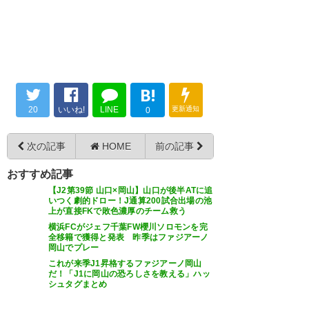
り
173
U-名無しさん
2022/10/10(月) 10:34:02 lq+6kyu001010
喜山と関戸って岡山でのJ2出場数が241で最多の二
— みお (mio_fy_ij_nh)
2022, 10
人だよ
月 10
B!
174
U-名無しさん
2022/10/10(月) 10:36:31 fbw6PRMg01010
喜山が居る内にJ1行きたかったな
20
いいね!
LINE
更新通知
0
ファジにとってレジェンドだ
まぁでも正直もう契約満了の選
次の記事
HOME
前の記事
手はある程度話いってるやろう
175
U-名無しさん
2022/10/10(月) 10:47:05 A/TLYOrKd1010
ホーム最終戦の前に発表するとは、やっぱ今年は何
な。リーグ終了が早いだけに交
おすすめ記事
かが違うな。
【J2第39節 山口×岡山】山口が後半ATに追
渉関係ももう結構やってるやろ
セレモニー的なことはするのかな
いつく劇的ドロー！J通算200試合出場の池
上が直接FKで敗色濃厚のチーム救う
うし。
横浜FCがジェフ千葉FW櫻川ソロモンを完
全移籍で獲得と発表 昨季はファジアーノ
178
U-名無しさん
2022/10/10(月) 10:51:56 Kv3VWVO1d1010
— Haruto@Gamba
岡山でプレー
フロント入りしてほしい
next→11/19vsフランクフルト
これが来季J1昇格するファジアーノ岡山
だ！「J1に岡山の恐ろしさを教える」ハッ
(H) (Haruto__gamba)
2022, 10
シュタグまとめ
179
U-名無しさん
2022/10/10(月) 10:52:38 2lhxHp5fM1010
月 10
レジェンド喜山の扱いはきちんとしてほしいところ