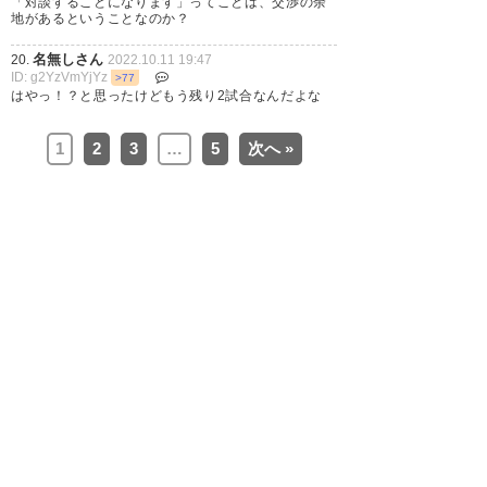
「対談することになります」ってことは、交渉の余
地があるということなのか？
— まままままーくん (muroutti)
名無しさん
20.
2022.10.11 19:47
2022, 10月 10
ID: g2YzVmYjYz
>77
はやっ！？と思ったけどもう残り2試合なんだよな
1
2
3
…
5
次へ »
岡山仮にJ1上がったら追加で契
約満了とかありそうで怖いな。
— まままままーくん (muroutti)
2022, 10月 10
喜山関戸斎藤和樹が契約満了と
か時代の流れを感じる