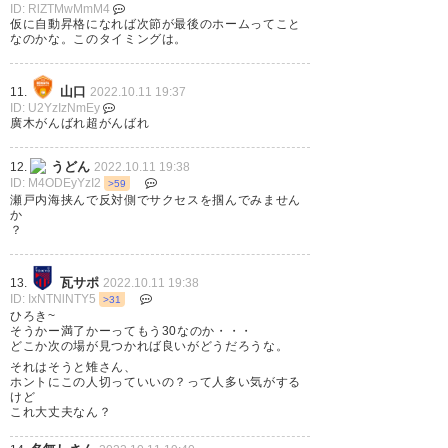
ID: RlZTMwMmM4
ですか…大事な試合残ってるけ
仮に自動昇格になれば次節が最後のホームってこと
なのかな。このタイミングは。
どどうなんだろう……
山口
11.
2022.10.11 19:37
— も (grmrrrd25)
2022, 10月
ID: U2YzIzNmEy
10
廣木がんばれ超がんばれ
うどん
12.
2022.10.11 19:38
ID: M4ODEyYzI2
>59
瀬戸内海挟んで反対側でサクセスを掴んでみません
か
移籍されるより契約満了の方が
？
つらいよな。 契約満了から移籍
瓦サポ
13.
2022.10.11 19:38
先決まらずひっそりと引退とか
ID: IxNTNlNTY5
>31
ひろき~
なると余計ね。
そうかー満了かーってもう30なのか・・・
どこか次の場が見つかれば良いがどうだろうな。
— うっちー (tomoki1818)
それはそうと雉さん、
ホントにこの人切っていいの？って人多い気がする
2022, 10月 10
けど
これ大丈夫なん？