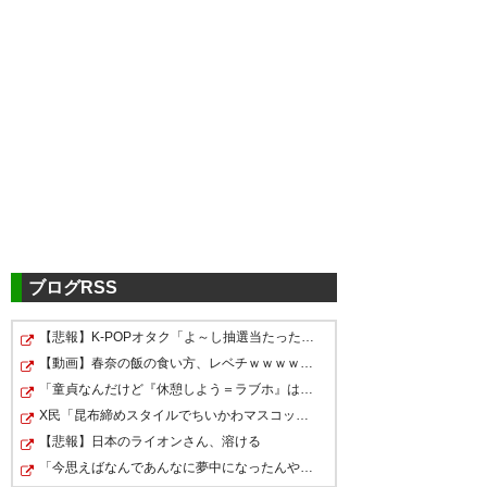
ツイッターの反応
もう契約満了の発表の季節
か、、、＞RT
— れお (rr__fsyn21)
2022, 10月
ブログRSS
10
5chの反応
【悲報】K-POPオタク「よ～し抽選当たったしアイドルとチ…
【動画】春奈の飯の食い方、レベチｗｗｗｗｗｗｗｗｗｗ…
━○○○ ファジアーノ岡山436羽目○○○━
「童貞なんだけど『休憩しよう＝ラブホ』は知ってるわけ…
https://ikura.2ch.sc/test/read.cgi/soccer/
10月上旬で契約満了リリースが
X民「昆布締めスタイルでちいかわマスコットを映画館に連…
1665303440/l100
出る今年の日程…まあ選手にと
【悲報】日本のライオンさん、溶ける
「今思えばなんであんなに夢中になったんやろ…」と思うコ…
っては次が見つかりやすいかも