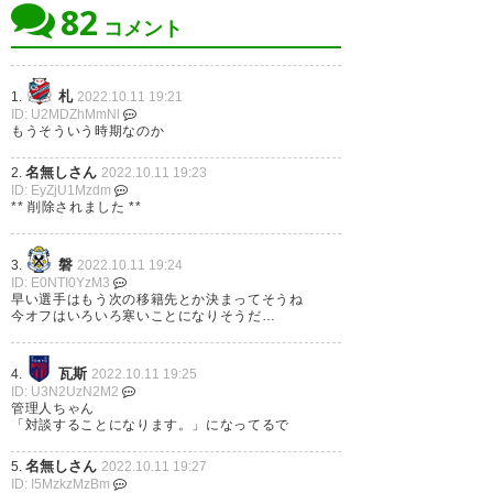
82
でも本人はJ3でもやるつもりなんじゃろなー
コメント
180
U-名無しさん
2022/10/10(月) 10:56:13 he4Rl4LSM1010
喜山、関戸はショックだがこの2人の功績、在籍年
早い時期に契約満了出しといた
札
1.
2022.10.11 19:21
ID: U2MDZhMmNl
数考えたらあと1.2年他で選手続けてそのあとは指
方が、次のチームを探す期間が
もうそういう時期なのか
導者として戻って来てくれるんじゃないかと思って
る。
長く用意できる。とは言え、こ
名無しさん
2.
2022.10.11 19:23
ID: EyZjU1Mzdm
んな佳境の最中に、今のファジ
廣木、齋藤は…もはや怪我してるイメージしかなか
** 削除されました **
ったから致し方なし。てか、ぶっちゃけ去年更新し
の形を築いてくれた選手たちの
たのも意外だった
満了をなかなかすぐに受け止め
磐
3.
2022.10.11 19:24
ID: E0NTI0YzM3
ることはできんね。
早い選手はもう次の移籍先とか決まってそうね
183
U-名無しさん
2022/10/10(月) 10:59:15 8/D9R/HPd1010
今オフはいろいろ寒いことになりそうだ…
関戸王子の後は誰がスーツ披露のモデルになるかだ
— も え (_O9I44I_)
2022, 10月
な
佐野がいるなら佐野か。男前やし
10
瓦斯
4.
2022.10.11 19:25
ID: U3N2UzN2M2
管理人ちゃん
「対談することになります。」になってるで
185
U-名無しさん
2022/10/10(月) 11:33:29 /Nd/jJzBF1010
さすがに外人取りすぎて資金不足かな
名無しさん
5.
2022.10.11 19:27
出場機会の割に年俸は高いメンツだからな
ID: I5MzkzMzBm