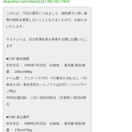
okayama.com/news/p1473057927.html
このたび、下記の選手につきまして、契約満了に伴い来
季の契約を更新しないこととなりましたので、お知らせ
いたします。
※コメントは、次の所属先等を発表する際に記載いたし
ます
■2 DF 廣木雄磨
生年月日 ： 1992年7月23日 出身地 ： 東京都 身長/体
重 ： 168cm/68kg
チーム歴 ： アンティウスFC – FC東京U-15むさし – FC
東京U-18 – 東京学芸大 – レノファ山口FC – ファジアー
ノ岡山
2022出場記録：［J2］0試合0得点 ［天皇杯］0試合0得
点
■6 MF 喜山康平
生年月日 ： 1988年2月22日 出身地 ： 東京都 身長/体
重 ： 179cm/75kg