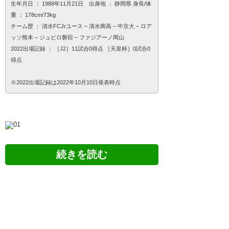
生年月日 ： 1988年11月21日 出身地 ： 静岡県 身長/体
重 ： 178cm/73kg
チーム歴 ： 清水FCJrユース – 清水商高 – 中京大 – ロア
ッソ熊本 – ジュビロ磐田 – ファジアーノ岡山
2022出場記録 ： ［J2］11試合0得点 ［天皇杯］0試合0
得点
※2022出場記録は2022年10月10日発表時点