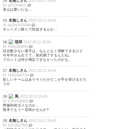
名無しさん
14.
2022.10.11 19:40
ID: g2YjYxMzI1
喜山は驚いたな…
もう契約満了の時期か。長年チ
名無しさん
15.
2022.10.11 19:42
ームに貢献してくれた選手たち
ID: AzZmU0OGNk
今シーズン限りで対談するんか…
が一気に切られたのは寂しい。
琉球
16.
2022.10.11 19:43
— tomo (tomo_0823)
2022, 10
ID: RkNjJlZWRh
月 10
試合数少ない選手は、なんとなく理解できるけど
今年半分も出てて、契約満了するんだね。
フロントは何が満足できなかったのかな。
名無しさん
17.
2022.10.11 19:44
ID: FkZDNlNTJm
欲しいチームはありそうだがどこが手を挙げるだろ
契約満了通知はリーグ戦終了の5
うか
日後までにしないといけないっ
馬
18.
2022.10.11 19:45
て規定で定められてるから、今
ID: E3N2VjMjZm
齊藤和樹ダメなのか…
年に関してはどのクラブも選手
熊本でもう一花咲かせんか?
にはもう通知されてるんじゃな
名無しさん
19.
2022.10.11 19:45
いかな。
ID: EwYjhjZTM2