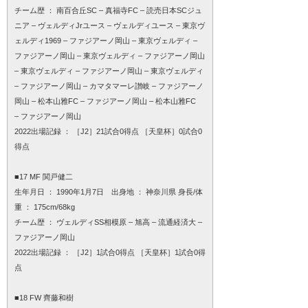
チーム歴 ： 南百合丘SC – 真福寺FC – 読売日本SCジュ
ニア – ヴェルディJrユース – ヴェルディユース – 東京ヴ
ェルディ1969 – ファジアーノ岡山 – 東京ヴェルディ –
ファジアーノ岡山 – 東京ヴェルディ – ファジアーノ岡山
– 東京ヴェルディ – ファジアーノ岡山 – 東京ヴェルディ
– ファジアーノ岡山 – カマタマーレ讃岐 – ファジアーノ
岡山 – 松本山雅FC – ファジアーノ岡山 – 松本山雅FC
– ファジアーノ岡山
2022出場記録 ： ［J2］21試合0得点 ［天皇杯］0試合0
得点
■17 MF 関戸健二
生年月日 ： 1990年1月7日 出身地 ： 神奈川県 身長/体
重 ： 175cm/68kg
チーム歴 ： ヴェルディSS相模原 – 旭高 – 流通経済大 –
ファジアーノ岡山
2022出場記録 ： ［J2］1試合0得点 ［天皇杯］1試合0得
点
■18 FW 齊藤和樹