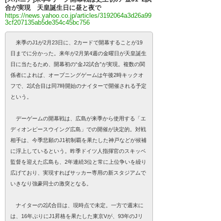
合が実現 天皇誕生日に昼と夜で
https://news.yahoo.co.jp/articles/3192064a3d26a99
3cf207135ab5de354c45bc756
来季のJ1が2月23日に、2カードで開幕することが19
日までに分かった。来年が2月第4週の金曜日が天皇誕生
日に当たるため、開幕初の“金J2試合”が実現。複数の関
係者によれば、オープニングゲームは午後2時キックオ
フで、2試合目は同7時開始のナイターで開催される予定
という。
デーゲームの開幕戦は、広島が来季から使用する「エ
ディオンピースウイング広島」での開催が決定的。対戦
相手は、今季悲願のJ1初制覇を果たした神戸などが候補
に浮上しているという。昨季ドイツ人指揮官のスキッベ
監督を迎えた広島も、2年連続3位と常に上位争いを繰り
広げており、実現すればサッカー専用の新スタジアムで
いきなり強豪同士の激突となる。
ナイターの2試合目は、現時点で未定。一方で週末に
は、16年ぶりにJ1昇格を果たした東京Vが、93年のJリ