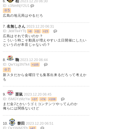
柏
6.
2023.12.20 06:30
ID: c3NmNjY2U1
※5
広島の地元局はやるだろ
名無しさん
7.
2023.12.20 06:31
ID: JkMTk4YTlj
>8
>11
>15
広島はそれで良いのか？
こういう時こそ動員が増えやすい土日開催にしたい
というのが本音じゃないの？
鞠
8.
2023.12.20 06:44
ID: QwYzg3NTk4
>105
※7
新スタだから金曜日でも集客出来るだろって考えか
も
栗鼠
9.
2023.12.20 06:45
ID: I5MGYzMzYw
>37
>74
>108
まだ金Jとかいうゴミコンテンツやってんのか
俺らには関係ないけど
磐田
10.
2023.12.20 06:51
ID: QxYjNlM2Fh
>42