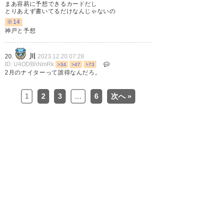
まあ容易に予想できるカードだし
とりあえず書いてるだけなんじゃないの
※14
神戸と予想
川
20.
2023.12.20 07:28
ID: U4ODBhNmRk
>34
>47
>73
2月のナイターって誰得なんだろ。
1
2
3
…
6
次へ »