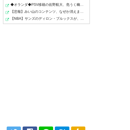
２年連続３位って、もちろんサポだから知ってるけ
◆オランダ◆PSV移籍の佐野航大、危うく幽閉の危機を強行突…
ど、実感は全く無い
【悲報】みい山のコンテンツ、なぜか消えまくる
何でだろー
【NBA】サンズのディロン・ブルックスが、チームと3年73m…
そもそもサンフレッチェが強いと思ったことがない
強いと思ったのは寿人の頃だけだね
0410
U-名無しさん
2023/12/20(水) 03:35:33 5zeqkR1y0
3位は凄いけど勝ち点は離されてしもうたからでは
0411
U-名無しさん
2023/12/20(水) 03:46:04 bTNpzmJJa
負けてた時期があったからなー
しかも勝ち試合もだいたいがロスタイムに点が入っ
てギリギリ勝つみたいな展開が多すぎて、胃がよじ
れる
安心して勝てるという試合が殆ど無いんだよな
0406
U-名無しさん
2023/12/20(水) 03:27:21 bTNpzmJJa
できれば開幕戦は景気づけに弱いところ
と当たりたいのだが。。