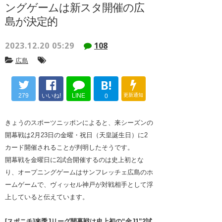
ングゲームは新スタ開催の広
島が決定的
2023.12.20 05:29
108
広島
B!
279
いいね!
LINE
更新通知
0
きょうのスポーツニッポンによると、来シーズンの
開幕戦は2月23日の金曜・祝日（天皇誕生日）に2
カード開催されることが判明したそうです。
開幕戦を金曜日に2試合開催するのは史上初とな
り、オープニングゲームはサンフレッチェ広島のホ
ームゲームで、ヴィッセル神戸が対戦相手として浮
上していると伝えています。
[スポニチ]来季Jリーグ開幕戦は史上初の“金J1”2試