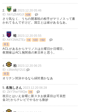
0413
U-名無しさん
2023/12/20(水) 04:51:49 5H71xgqBr
緑
2.
2023.12.20 05:46
祝日はマツダ関連仕事だから勘弁してくれ
ID: NkYjZhMGJl
>28
さり気なく、うちの開幕戦の相手がマリノスって書
かれてるんですけど。国立とは縁があるなあ。
蝗
3.
2023.12.20 05:55
ID: A4Y2M4ZTEz
>4
>23
>32
※1
ACLがあるからマリノスは土曜日か日曜日。
夜開催はACL無関係の東日本と思う。
柏
4.
2023.12.20 06:25
ID: c3NmNjY2U1
※3
オリテン対決やるなら緑対鹿かなあ
名無しさん
5.
2023.12.20 06:28
ID: ZkYTAwYWQw
>6
祝日とはいえ金曜に新スタお披露目は可哀想
金Jだからテレビでやるかも微妙