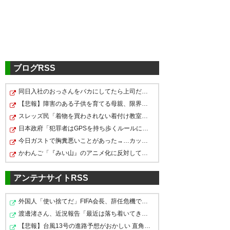
↑↑↑サンフレッチェ広島Part2140↑↑↑
https://ikura.2ch.sc/test/read.cgi/c/socce
r/1702803060/l100
0400
U-名無しさん
2023/12/20(水) 02:09:00 5zeqkR1y0
開幕金Jみたいよ
ブログRSS
0401
U-名無しさん
2023/12/20(水) 02:55:12 gJ86cUp10
同日入社のおっさんをバカにしてたら上司だったわｗｗ
金Jというか祝日なのか
【悲報】障害のある子供を育てる母親、限界を迎える「も…
スレッズ民「着物を買わされない着付け教室ありませんか…
日本政府「犯罪者はGPSを持ち歩くルールにしよう。強制は…
0402
U-名無しさん
2023/12/20(水) 02:55:57 +UdNZlin0
金曜は行けないor時間厳しい奴結構いるんじゃね
今日ガストで胸糞悪いことがあった→…カップルとバトルし…
新スタ初公式戦なのに鬼だろ
かわんご「『みい山』のアニメ化に反対してる人へ。実際…
アンテナサイトRSS
0403
U-名無しさん
2023/12/20(水) 02:58:37 5zeqkR1y0
一応祝日っすね
あと祝日だからデイゲームだろう
外国人「使い捨てだ」FIFA会長、辞任危機でトランプ政権…
渡邊渚さん、近況報告「最近は落ち着いてきてます」
【悲報】台風13号の進路予想がおかしい 直角に曲がって九…
0409
U-名無しさん
2023/12/20(水) 03:34:19 LEsSWZhs0