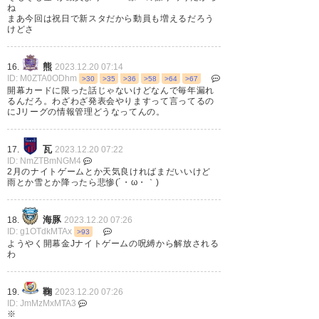
ね
まあ今回は祝日で新スタだから動員も増えるだろう
けどさ
熊
16.
2023.12.20 07:14
ID: M0ZTA0ODhm
>30
>35
>36
>58
>64
>67
開幕カードに限った話じゃないけどなんで毎年漏れ
るんだろ。わざわざ発表会やりますって言ってるの
にJリーグの情報管理どうなってんの。
瓦
17.
2023.12.20 07:22
ID: NmZTBmNGM4
2月のナイトゲームとか天気良ければまだいいけど
雨とか雪とか降ったら悲惨(´・ω・｀)
海豚
18.
2023.12.20 07:26
ID: g1OTdkMTAx
>93
ようやく開幕金Jナイトゲームの呪縛から解放される
わ
鞠
19.
2023.12.20 07:26
ID: JmMzMxMTA3
※