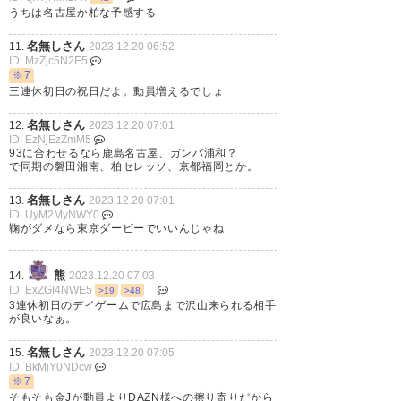
うちは名古屋か柏な予感する
名無しさん
11.
2023.12.20 06:52
ID: MzZjc5N2E5
※7
三連休初日の祝日だよ。動員増えるでしょ
名無しさん
12.
2023.12.20 07:01
ID: EzNjEzZmM5
93に合わせるなら鹿島名古屋、ガンバ浦和？
で同期の磐田湘南、柏セレッソ、京都福岡とか。
名無しさん
13.
2023.12.20 07:01
ID: UyM2MyNWY0
鞠がダメなら東京ダービーでいいんじゃね
熊
14.
2023.12.20 07:03
ID: ExZGI4NWE5
>19
>48
3連休初日のデイゲームで広島まで沢山来られる相手
が良いなぁ。
名無しさん
15.
2023.12.20 07:05
ID: BkMjY0NDcw
※7
そもそも金Jが動員よりDAZN様への擦り寄りだから