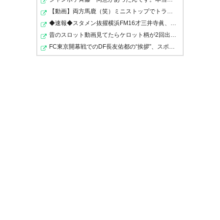
もう2失点くらいしててもおかしくない試合だった
な
【動画】両方馬鹿（笑）ミニストップでトラックと衝突し…
◆速報◆スタメン抜擢横浜FM16才三井寺眞、鹿島戦7分いきな…
昔のスロット動画見てたらケロット柄が2回出たのにハズレ…
アルビvs京都は2-0でアルビが勝
0822
U-名無しさん
2024/08/12(月) 21:03:30 ID:p4Pj1GLA0
さあ6位まで勝ち点6差
FC東京開幕戦でのDF長友佑都の“挨拶”、スポニチがネタバ…
利！
後半から投入されたコージさん
0836
U-名無しさん
2024/08/12(月) 21:08:14 ID:wIf1JFPx0
が躍動。アルビの攻撃が一味も
>>822
ついこの間降格圏と1差だったのに
二味もかわり、谷口園長の決勝
なんだこの混戦ぶり
点も演出。
ナイスゲームでした！
0823
U-名無しさん
2024/08/12(月) 21:03:52 ID:jNyzMx4X0
これはトップハーフ射程圏内だぞ
よぉ〜〜〜〜し、次はヴェルデ
ィ・名古屋・浦和・川崎、あわ
0824
よくばマリノスも狙えるな？
U-名無しさん
2024/08/12(月) 21:03:52 ID:aZoEfyFm0
泣けた
グヘヘヘヘヘヘヘヘ！！！！
よく頑張った
#albirex
#新潟京都
0825
U-名無しさん
2024/08/12(月) 21:04:10 ID:69beWJva0