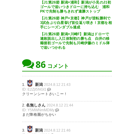
【J1第26節 新潟×浦和】新潟が小見のJ1初
•森保さん誰を視察？(小島？秋
ゴールで追いつきドローに持ち込む 浦和
PKで先制も勝ちきれず連勝ストップ
山？稲村？笑)
【J1第26節 神戸×京都】神戸が逆転勝利で
•前節の修正をきっちり
3試合ぶり白星挙げ首位返り咲き！京都を相
手にシーズンダブル達成
•交代策どんぴしゃ
【J1第26節 新潟×川崎F】新潟はドローで
連敗脱出し入江体制初の勝ち点 白井の移
•主審岡部さん相変わらずフラス
籍後初ゴールで先制も川崎伊藤のミドル弾
で追いつかれる
トレーション貯まるジャッジす
る
86
コメント
•解説の松原さん藤原と長倉間違
いがち
新潟
1.
2024.8.12 21:43
•ブラネタスワン羨ましい
ID: E2ZjI5NGI1
クリーンシートさいこー！
#albirex
名無しさん
2.
2024.8.12 21:44
— なべぞう / アルビサポ
ID: Y5MWNmMDMy
まだ降格圏がちかい
(nabez0809)
2024, 8月 12
新潟
3.
2024.8.12 21:46