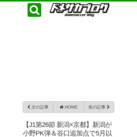
次の記事
HOME
前の記事
【J1第26節 新潟×京都】新潟が
小野PK弾＆谷口追加点で5月以