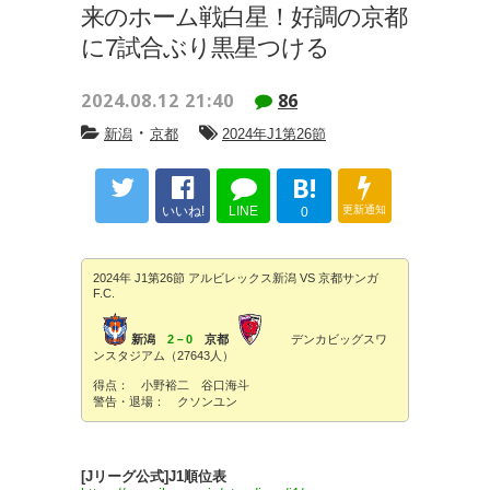
来のホーム戦白星！好調の京都
に7試合ぶり黒星つける
2024.08.12 21:40
86
・
新潟
京都
2024年J1第26節
B!
いいね!
LINE
更新通知
0
2024年 J1第26節 アルビレックス新潟 VS 京都サンガ
F.C.
新潟
2－0
京都
デンカビッグスワ
ンスタジアム（27643人）
得点： 小野裕二 谷口海斗
警告・退場： クソンユン
[Jリーグ公式]J1順位表