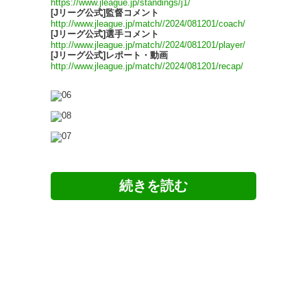
https://www.jleague.jp/standings/j1/
[Jリーグ公式]監督コメント
http://www.jleague.jp/match//2024/081201/coach/
[Jリーグ公式]選手コメント
http://www.jleague.jp/match//2024/081201/player/
[Jリーグ公式]レポート・動画
http://www.jleague.jp/match//2024/081201/recap/
ツイッターの反応
5chの反応
アルビレックス新潟 Part2058