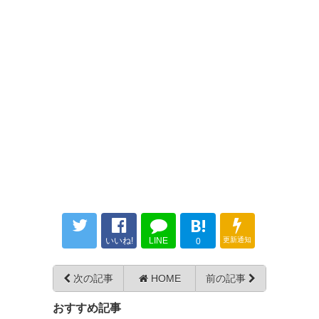
上も下も近すぎるだろ
— カイリゴンCF
(tricolor_orange)
2024, 8月 12
0827
U-名無しさん
2024/08/12(月) 21:04:24 ID:ORJimogz0
なんとも言えない試合だけど勝ったからよし
0829
U-名無しさん
2024/08/12(月) 21:05:08 ID:zk4KG6eZ0
よく前半耐えたわ
アルビが勝って楽しいお盆のは
そろそろ連勝できるだろ
じまりはじまり
0833
U-名無しさん
2024/08/12(月) 21:05:51 ID:Mpbd9CpQ0
— わか *✿ⓦⓐⓚⓐ☺︎*⋆
6ポイントゲーム取れたのはかなりデカイ
(waka_okaki)
2024, 8月 12
だが次も勝たないと結局残留争いに巻き
込まれる
B!
次も勝つぞ
いいね!
LINE
更新通知
0
•京都にシーズンダブル
次の記事
HOME
前の記事
0838
U-名無しさん
2024/08/12(月) 21:09:02 ID:fKkBLRgv0
•リーグ戦3試合負けなし(2勝1
なんでこれが前節出来なかったんだよ(白目)
おすすめ記事
分)