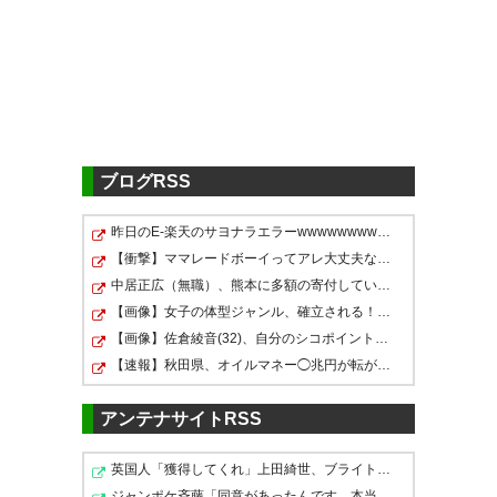
https://ikura.2ch.sc/test/read.cgi/soccer/
1723046144
勝ったぞおおぉぉぉぉーーー
ー！！！！！
#albirex
0815
U-名無しさん
2024/08/12(月) 21:02:29 ID:ORJimogz0
ダニゴメのおかげやわ
— ALBサポ (5ct_xt)
2024, 8月
12
ブログRSS
0817
U-名無しさん
2024/08/12(月) 21:02:38 ID:87aWJaaZ0
手首壊れそう
昨日のE-楽天のサヨナラエラーwwwwwwwwwwwwwwwwwwwwwwwww…
【衝撃】ママレードボーイってアレ大丈夫なんか？？？？？
0819
U-名無しさん
2024/08/12(月) 21:02:47 ID:BxRr1s1D0
中居正広（無職）、熊本に多額の寄付していた。知人「誰…
勝ったでええええええええええええ
よいお盆を迎えられそうです。
【画像】女子の体型ジャンル、確立される！お前らはどれ…
ありがとうアルビレックス新
【画像】佐倉綾音(32)、自分のシコポイントに気がつくｗ…
潟。
0820
U-名無しさん
2024/08/12(月) 21:03:07 ID:eucBTMQK0
【速報】秋田県、オイルマネー◯兆円が転がり込んでガチで…
勝てばなんでもいい！
#albirex
残留争いに勝った！！
アンテナサイトRSS
— みーっ (aishiteru_niiga)
0821
U-名無しさん
2024/08/12(月) 21:03:24 ID:wIf1JFPx0
2024, 8月 12
英国人「獲得してくれ」上田綺世、ブライトン移籍が浮上…
まあもう3，4点入っててもおかしくなかったが
ジャンポケ斉藤「同意があったんです。本当です。信じて…