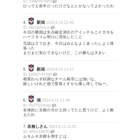
ID: YxMjhmYWVl
ひっでえ前半だったけどなんとかなってよかったわ
アルビ勝利
新潟
4.
2024.8.12 21:46
強度高くも至って冷静で良い試
ID: M0YjIzNzU1
今日の勝因は失点確定演出のアイシテルニイガタを
合でした
ハーフタイム明けに消化したこと
そして27000人！！！圧巻です
冗談はさておき、今日はみんなよく走ったしよく体
張った
ねぇ〜
まだまだ安心できないけど、この勝ちは大きい
ちなみに脳震盪交代で相手にも
新潟
5.
2024.8.12 21:47
交代枠+1という新ルールが(おそ
ID: QxM2Y4Yzg0
相変わらず好調なチーム相手には強いな。
らく初)適用
嬉しいけれど他で星落とすから痛し痒しでねー。
— をか (Nwalker_Tohoku)
潟
6.
2024.8.12 21:49
2024, 8月 12
ID: FhZTQ1Nzgz
全体的に京都の方が上回ってたと思うけど、よく耐
えたわ
名無しさん
7.
2024.8.12 21:51
ID: diNzc1M2Rj
絶景きた
ムキムキ京都を倒すとは