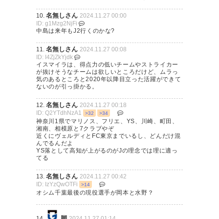
名無しさん
10.
2024.11.27 00:00
ID: g1Mzg2NjFi
中島は来年もJ2行くのかな?
名無しさん
11.
2024.11.27 00:08
ID: I4ZjZkYjdk
イスマイラは、得点力の低いチームやストライカー
が抜けそうなチームは欲しいところだけど、ムラっ
気のあるところと2020年以降目立った活躍ができて
ないのが引っ掛かる。
名無しさん
12.
2024.11.27 00:18
ID: Q2YTdhNzA1
>32
>34
神奈川1県でマリノス、フリエ、YS、川崎、町田、
湘南、相模原と7クラブやぞ
近くにヴェルディとFC東京までいるし、どんだけ混
んでるんだよ
YS落として高知が上がるのがJの理念では理に適っ
てる
名無しさん
13.
2024.11.27 00:42
ID: IzYzQwOTFi
>14
オシム千葉最後の現役選手が岡本と水野？
脚
14.
2024.11.27 01:14