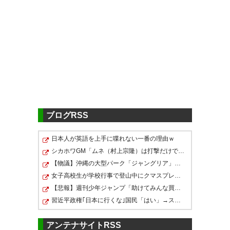
中島 大嘉
： 期限付き移籍（水戸）期間満
IN
了により復帰
https://www.consadole-
sapporo.jp/news/2024/11/11003/
アルビレックス新潟
ブログRSS
鈴木 孝司
： 契約満了
OUT
https://www.albirex.co.jp/news/66904/
日本人が英語を上手に喋れない一番の理由ｗ
シカホワGM「ムネ（村上宗隆）は打撃だけでなくチームの…
【物議】沖縄の大型パーク「ジャングリア」、とんでもな…
ジュビロ磐田
女子高校生が学校行事で登山中にクマスプレー顔に誤射さ…
【悲報】週刊少年ジャンプ「助けてみんな買ってくれない…
山田 大記
： 引退
OUT
習近平政権｢日本に行くな｣国民「はい」→スシロー14時間待…
https://www.jubilo-iwata.co.jp/newslist/detail/?
nw_seq=9893&year=2024&month=11
アンテナサイトRSS