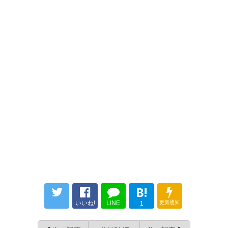
https://naraclub.jp/archives/60417
カマタマーレ讃岐
下川 太陽
： 契約満了
OUT
https://www.kamatamare.jp/news/?
id=3785&item=TEAM
FC今治
阪野 豊史
： 契約満了
OUT
https://www.fcimabari.com/news/2024/006795.ht
ml
B!
いいね!
LINE
更新通知
1