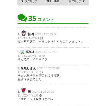
次の記事
HOME
前の記事
35
コメント
新潟
1.
2024.11.26 22:55
ID: ZiODJkZmM1
鈴木孝司選手、本当にありがとうございました！
福島U
2.
2024.11.26 22:55
ID: E5MWUyNTFh
帰って来、イスマイラ
名無しさん
3.
2024.11.26 23:08
ID: k3Y2U5OTk1
サガン鳥栖岡本昌弘も現役引退
お疲れさまでした
麿
4.
2024.11.26 23:13
ID: diZDY4YzU3
イスマイラは今度はどこへ