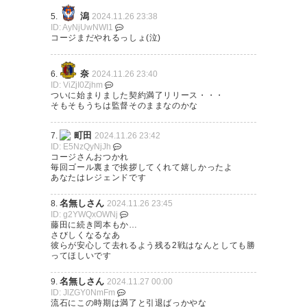
潟
5.
2024.11.26 23:38
ID: AyNjUwNWI1
コージまだやれるっしょ(泣)
奈
6.
2024.11.26 23:40
ID: ViZjI0Zjhm
ついに始まりました契約満了リリース・・・
そもそもうちは監督そのままなのかな
町田
7.
2024.11.26 23:42
ID: E5NzQyNjJh
コージさんおつかれ
毎回ゴール裏まで挨拶してくれて嬉しかったよ
あなたはレジェンドです
名無しさん
8.
2024.11.26 23:45
ID: g2YWQxOWNj
藤田に続き岡本もか…
さびしくなるなあ
彼らが安心して去れるよう残る2戦はなんとしても勝
ってほしいです
名無しさん
9.
2024.11.27 00:00
ID: JlZGY0NmFm
流石にこの時期は満了と引退ばっかやな