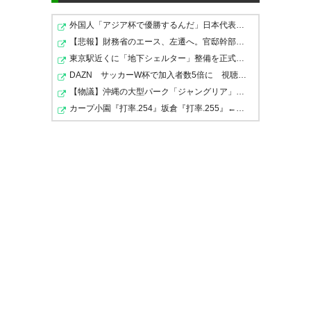
外国人「アジア杯で優勝するんだ」日本代表、W杯ポット1…
サガン鳥栖
【悲報】財務省のエース、左遷へ。官邸幹部「政権に協力…
東京駅近くに「地下シェルター」整備を正式表明…小池百合…
岡本 昌弘
： 引退
OUT
DAZN サッカーW杯で加入者数5倍に 視聴者数は6700万人…
https://www.sagan-tosu.net/news/p/35805/
【物議】沖縄の大型パーク「ジャングリア」、とんでもな…
カープ小園『打率.254』坂倉『打率.255』←これ
栃木SC
イスマイラ
： 契約満了
OUT
https://www.tochigisc.jp/news/492
奈良クラブ
西田 恵
： 契約満了
OUT
https://naraclub.jp/archives/60422
伊勢 渉
： 契約満了
OUT