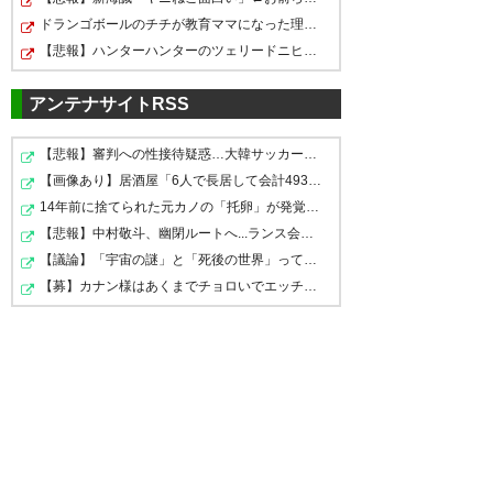
それと簡単に失点する安い守備
ドランゴボールのチチが教育ママになった理由ｗｗｗｗｗ
課題は明確
【悲報】ハンターハンターのツェリードニヒさん、4亡
#清水
エスパルス
清水エスパルス引き分け
アンテナサイトRSS
— び〜ん (beenshu)
2026, 5月
— 鈴木直人 (U432fxP)
31
2026, 5
【悲報】審判への性接待疑惑…大韓サッカー協会が声明「現…
月 31
【画像あり】居酒屋「6人で長居して会計4939円！喋りたい…
14年前に捨てられた元カノの「托卵」が発覚し間男扱いさ…
【悲報】中村敬斗、幽閉ルートへ...ランス会長が残留を示…
マリノスは大勝後という難しい
【議論】「宇宙の謎」と「死後の世界」って結局どこかで…
終わった
【募】カナン様はあくまでチョロいでエッチしたいキャラ…
メンタル状態で、よく我慢した
NISSANで決戦という事だ！勝と
し、一点返したし、なんとか合
う！
格点で良いかと思うな。
#fmarinos
両WGのユーリと近藤、テヴィ
スとクルークスという形も見え
— トリコにとりこガエル
たと思う。
(miyuki02172003)
2026, 5月 31