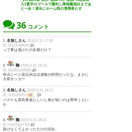
#今年初のかき氷
入3選手のゴールで勝利し降格圏脱出まであ
と一歩！清水にホーム戦の雪辱果たす
— negimakura (negimakura)
2026, 5月 31
36
コメント
名無しさん
1.
2026.5.31 17:50
ID: M3ZTFjMGRj
って事は負けたの京都だけ？
POラウンド第1戦は1-1ドロー。
マリノス相手に相性のよくない
鞠
2.
2026.5.31 18:19
エスパルスにとっては数字上は
ID: EwZDc2MWRj
得点シーン居以外ほぼ虚無の時間だったな。まさに
及第点といったところ？
大島サッカー
それにしても、今日の出来のマ
名無しさん
3.
2026.5.31 18:21
リノス相手なら複数得点取って
ID: ViZjhjN2Fh
>9
バスケも西高東低らしいし東が強いのは野球くらい
とどめを刺しておきたかっ
か
た・・・と殆どのエスパルスサ
鞠
4.
2026.5.31 18:21
ポは思ったのでは
ID: UyOTQyYTk0
負けなくてよかっただけの試合。
26/27シーズンはこんな感じに