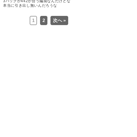
2026, 5月 31
3バックか442が合う編成なんだけどな
本当に引き出し無いんだろうな
1
2
次へ »
マリノス引き分け
ファイナルスコア1-1
妥当な結果です。中盤でくさび
が入った最初の機会に得点を上
げて、引き分けに持ち込みまし
た。
それ以外はロングボール多用で
もったいないことになってしま
いました。
皆様、お疲れ様です。
#fmarinos