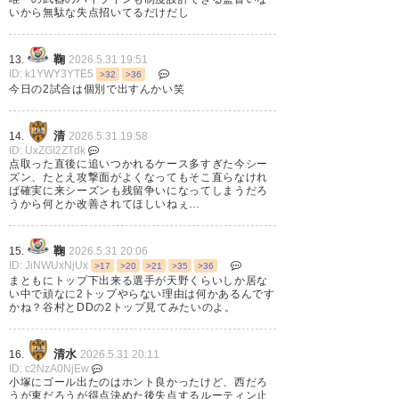
いから無駄な失点招いてるだけだし
#マリサポ清水遠征
#谷村海那
鞠
13.
2026.5.31 19:51
ID: k1YWY3YTE5
>32
>36
— Tricolore youkey
今日の2試合は個別で出すんかい笑
(TricoloreYoukey)
2026, 5月 31
清
14.
2026.5.31 19:58
ID: UxZGI2ZTdk
点取った直後に追いつかれるケース多すぎた今シー
ズン、たとえ攻撃面がよくなってもそこ直らなけれ
ば確実に来シーズンも残留争いになってしまうだろ
引き分けか〜。幸先良く先制し
うから何とか改善されてほしいねぇ…
ても数少ないピンチで追いつか
鞠
15.
2026.5.31 20:06
れてしまった。
ID: JiNWUxNjUx
>17
>20
>21
>35
>36
まともにトップ下出来る選手が天野くらいしか居な
その後エスパルスペースで攻め
い中で頑なに2トップやらない理由は何かあるんです
かね？谷村とDDの2トップ見てみたいのよ。
続けてゴール前まで行く崩しは
何度も見たがパスが合わずシュ
清水
16.
2026.5.31 20:11
ートが枠外だったりとモノに出
ID: c2NzA0NjEw
小塚にゴール出たのはホント良かったけど、西だろ
来なかった。今日は勝てたよ
うが東だろうが得点決めた後失点するルーティン止