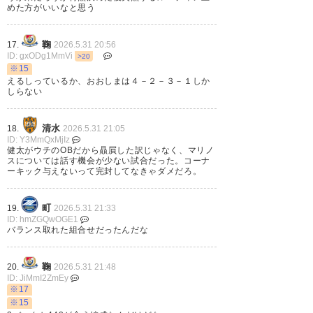
めた方がいいなと思う
な〜。
CKが多くても全くゴールが出な
鞠
17.
2026.5.31 20:56
ID: gxODg1MmVi
いのは厳しいな…。
>20
※15
#spulse
えるしっているか、おおしまは４－２－３－１しか
しらない
— tatsuya (tatsu002120)
2026,
5月 31
清水
18.
2026.5.31 21:05
ID: Y3MmQxMjIz
健太がウチのOBだから贔屓した訳じゃなく、マリノ
スについては話す機会が少ない試合だった。コーナ
ーキック与えないって完封してなきゃダメだろ。
1ー1
町
19.
2026.5.31 21:33
ID: hmZGQwOGE1
次はホームで勝ちきろう
バランス取れた組合せだったんだな
#fmarinos
#マリサポ清水遠征
鞠
20.
2026.5.31 21:48
ID: JiMmI2ZmEy
※17
— Mako( ^ω^)个 (yfm2200)
※15