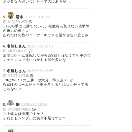
ポジるなら追いつけたってのはあるが…
なりそう。
#spulse
清水
5.
2026.5.31 18:51
ID: k1YjZlYWZk
11人相手には勝てないし、複数得点取れない攻撃陣
— 宇宙猿人ゴリ (enjingori)
の迫力の無さよ
あれだけの数のコーナーキックを活かせない悲しさ
2026, 5月 31
名無しさん
6.
2026.5.31 18:51
ID: I4NjNkNzY1
清水はゲーム支配しながら2点目とれなくて相手のワ
ンチャンスで追いつかれる試合多いな
DAZNでエスパルスvsマリノス
名無しさん
7.
2026.5.31 18:55
ID: Y1OTI1MTJk
見よって、メインスタンドにこ
1stはWESTの三勝一敗六分、得失点＋3か
WESTのホームだった事を考えると現状五分って所
の看板あって｢どっちだよ！｣っ
じゃない？
てなったのワシだけ？？
鞠
8.
2026.5.31 19:05
— サガン由布院 (Sagan_Yufuin)
ID: M5MjkzYmQw
井上健太は怪我ですか？
2026, 5月 31
それともシンプルに実力不足ですか？