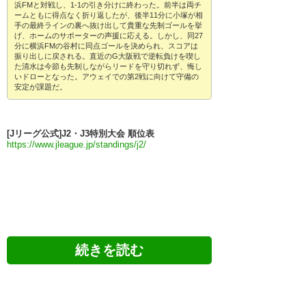
浜FMと対戦し、1-1の引き分けに終わった。前半は両チ
ームともに得点なく折り返したが、後半11分に小塚が相
手の最終ラインの裏へ抜け出して貴重な先制ゴールを挙
げ、ホームのサポーターの声援に応える。しかし、同27
分に横浜FMの谷村に同点ゴールを決められ、スコアは
振り出しに戻される。直近のG大阪戦で逆転負けを喫し
た清水は今節も先制しながらリードを守り切れず、悔し
いドローとなった。アウェイでの第2戦に向けて守備の
安定が課題だ。
[Jリーグ公式]J2・J3特別大会 順位表
https://www.jleague.jp/standings/j2/