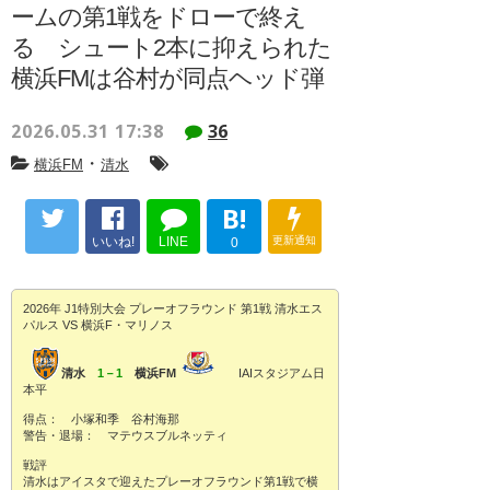
ームの第1戦をドローで終え
る シュート2本に抑えられた
横浜FMは谷村が同点ヘッド弾
2026.05.31 17:38
36
・
横浜FM
清水
B!
いいね!
LINE
更新通知
0
2026年 J1特別大会 プレーオフラウンド 第1戦 清水エス
パルス VS 横浜F・マリノス
清水
1－1
横浜FM
IAIスタジアム日
本平
得点： 小塚和季 谷村海那
警告・退場： マテウスブルネッティ
戦評
清水はアイスタで迎えたプレーオフラウンド第1戦で横