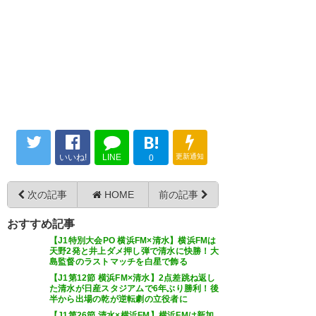
気になるのは、ボランチの所か
な。確かに清水相手にどうすｒ
かは難しい所だけど、コーチン
追いついたけどシュート2って…
グは必須。
#fmarinos
#fmarinos
— けーのすけ (keinosuke1976)
— MKMN (MKMN83)
2026, 5月
2026, 5月 31
31
B!
いいね!
LINE
更新通知
0
なかなか勝てないね
次の記事
HOME
前の記事
1-1ドロー引き分け
おすすめ記事
来週土曜日
【J1特別大会PO 横浜FM×清水】横浜FMは
第2戦今度は日産スタジアム
天野2発と井上ダメ押し弾で清水に快勝！大
島監督のラストマッチを白星で飾る
#清水エスパルス
【J1第12節 横浜FM×清水】2点差跳ね返し
た清水が日産スタジアムで6年ぶり勝利！後
#spulse
半から出場の乾が逆転劇の立役者に
【J1第26節 清水×横浜FM】横浜FMは新加