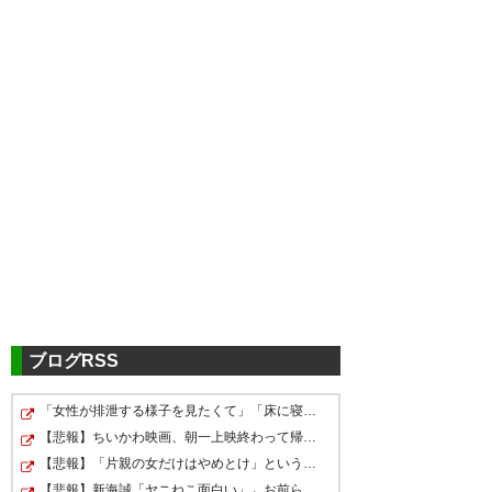
ツイッターの反応
マリノス苦戦したけどアウェイ
で引き分けは悪くないぞ。やっ
ぱジョルディクルークスのクロ
スは切れ味あるな
ブログRSS
#fmarinos
「女性が排泄する様子を見たくて」「床に寝込んでしまっ…
やっぱり決定力不足だよなぁ
— MARUwakwok (MARUwak)
【悲報】ちいかわ映画、朝一上映終わって帰ろうとしたお…
CK何本打ってんのよ…
2026, 5月 31
【悲報】「片親の女だけはやめとけ」という風潮、広まり…
【悲報】新海誠「ヤニねこ面白い」←お前らこのアニメどう…