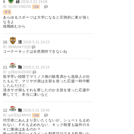
緑
9.
2026.5.31 19:06
ID: Q1NjYzMDA5
>24
※3
試合終了
あらゆるスポーツは大学になると圧倒的に東が強く
なるよ
清水 1-1 横浜FM
就職絡むから
後半11分、ふわりと浮かせたボ
ールに一瞬の対応が出来ずに小
清
10.
2026.5.31 19:23
ID: BhMzhkY2Q5
塚に決められた。しかし後半26
コーナーキックは全然期待できないね
分に谷村がヘディングで同点
鞠
11.
2026.5.31 19:24
に。
ID: g3MzA0ZDM2
前半早い段階でマリノス側の観客席から急病人が出
終盤、あわやPKかと思われた
たもんで、マリサポ側は太鼓を使った応援一時中断
したんだけど、
が、VARでPK無し。同点で終え
清水サポ側もそれを察したのか太鼓を使った応援中
断してて、本当に凄いなと
た。
#fmarinos
鞠
12.
2026.5.31 19:45
#マリノス
ID: gxODg1MmVi
>29
功労者にあんまり言いたくないが、シュートも止め
#Jリーグ
れない、ＰＫも止めれない、キック精度も論外のＧ
Ｋに価値はあるのか？
#Jリーグ百年構想リーグ
唯一の武器のハイラインも制度設計できる監督いな