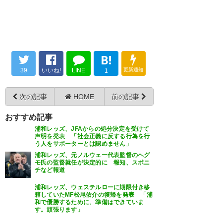
727
名無しが急に来たので
2026/05/31(日) 22:57:26 ID:sHnwk89d0
でも普通の感覚じゃいくらキレても中指
立てるはないわあ
B!
740
名無しが急に来たので
2026/05/31(日) 23:03:44 ID:MhteDDWY0
https://www.youtube.com/watch?
39
いいね!
LINE
更新通知
1
v=vQBlx293XiE&t=165s
次の記事
HOME
前の記事
おすすめ記事
浦和レッズ、JFAからの処分決定を受けて
声明を発表 「社会正義に反する行為を行
う人をサポーターとは認めません」
浦和レッズ、元ノルウェー代表監督のヘグ
モ氏の監督就任が決定的に 報知、スポニ
チなど報道
浦和レッズ、ウェステルローに期限付き移
籍していたMF松尾佑介の復帰を発表 「浦
和で優勝するために、準備はできていま
す。頑張ります」