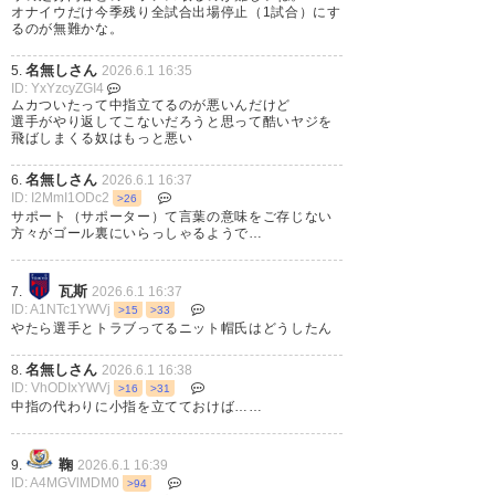
オナイウだけ今季残り全試合出場停止（1試合）にす
752
名無しが急に来たので
2026/05/31(日) 23:09:22 ID:2KMNDOYB0
るのが無難かな。
サポーターが足引っ張ってどうすんだよ
名無しさん
5.
2026.6.1 16:35
ID: YxYzcyZGI4
ムカついたって中指立てるのが悪いんだけど
754
名無しが急に来たので
2026/05/31(日) 23:11:06 ID:+GgpKr/u0
選手がやり返してこないだろうと思って酷いヤジを
試合後の挨拶とか辞めれば良いのに
飛ばしまくる奴はもっと悪い
名無しさん
6.
2026.6.1 16:37
761
名無しが急に来たので
2026/05/31(日) 23:14:09 ID:sHnwk89d0
ID: I2MmI1ODc2
>26
>>754
サポート（サポーター）て言葉の意味をご存じない
それが1番良いな
方々がゴール裏にいらっしゃるようで…
さっと引上げれば良いんだよ
瓦斯
7.
2026.6.1 16:37
ID: A1NTc1YWVj
>15
>33
774
名無しが急に来たので
2026/05/31(日) 23:21:59 ID:i429yp300
やたら選手とトラブってるニット帽氏はどうしたん
やってるね3分50秒頃
https://youtu.be/vQBlx293XiE?
名無しさん
8.
2026.6.1 16:38
si=bjMQyK3gE0AmlBH8
ID: VhODIxYWVj
>16
>31
中指の代わりに小指を立てておけば……
鞠
9.
2026.6.1 16:39
ID: A4MGVlMDM0
>94