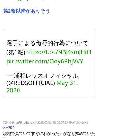
第2報以降がありそう
選手による侮辱的行為について
(第1報)
https://t.co/NBJ4smJHd1
pic.twitter.com/Ooy6PhjVVY
— 浦和レッズオフィシャル
(@REDSOFFICIAL)
May 31,
2026
729
名無しが急に来たので
2026/05/31(日) 22:57:34 ID:WehlN2oXd
>>704
現地で見ていてすぐにわかった。かなり揉めていた