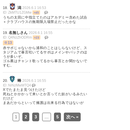
潟
18.
2026.6.1 16:53
ID: ZkMTU1ZGMw
>45
うちの太田に中指立てたのはアカデミー含めた試合
＋クラブハウスの無期限入場禁止だったかな
名無しさん
19.
2026.6.1 16:55
ID: Q4NzZhODRm
>23
※13
赤サポじゃないから浦和のことはしらないけど、ス
タジアムで暴言吐いてるサポはメインやバックのほ
うが多いぞ。
ゴル裏はチャント歌ってるから暴言とか聞かないで
すむ。
蜂
20.
2026.6.1 16:55
ID: NiNzMwMTQ4
Xでたまたま見つけたけど
死ねとかかかって来いとか言ってた奴がいるみたい
だけど
まあだからといって擁護は出来る行為ではないが
1
2
3
…
5
次へ »