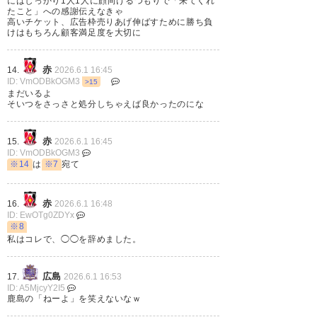
にはしっかり1人1人に顔向けるつもりで「来てくれ
こりゃ駄目だわ
たこと」への感謝伝えなきゃ
高いチケット、広告枠売りあげ伸ばすために勝ち負
けはもちろん顧客満足度を大切に
785
名無しが急に来たので
2026/05/31(日) 23:29:20 ID:8s1MfetT0
なんで浦和は昔から黒服に甘いんだろうな。
赤
14.
2026.6.1 16:45
レイソルとかガンバみたいに切るときは切らない
ID: VmODBkOGM3
>15
と。
まだいるよ
そいつをさっさと処分しちゃえば良かったのにな
794
名無しが急に来たので
2026/05/31(日) 23:38:41 ID:UXSNVIzX0
赤
もう選手の挨拶は無くしていいよ
15.
2026.6.1 16:45
ID: VmODBkOGM3
何一ついい事がない
※14
は
※7
宛て
797
名無しが急に来たので
2026/05/31(日) 23:42:28 ID:26dRgWeN0
赤
16.
2026.6.1 16:48
>>794
ID: EwOTg0ZDYx
少なくとも勝てなかった試合は挨拶すべきじゃない
※8
ね
私はコレで、◯◯を辞めました。
広島
17.
2026.6.1 16:53
ID: A5MjcyY2I5
鹿島の「ねーよ」を笑えないなｗ