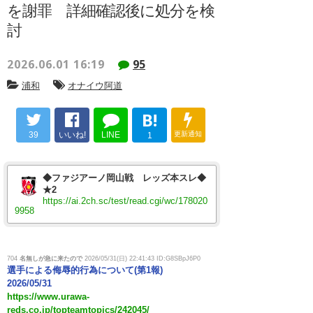
を謝罪 詳細確認後に処分を検
討
2026.06.01 16:19
95
浦和
オナイウ阿道
B!
39
いいね!
LINE
更新通知
1
◆ファジアーノ岡山戦 レッズ本スレ◆
★2
https://ai.2ch.sc/test/read.cgi/wc/178020
9958
704
名無しが急に来たので
2026/05/31(日) 22:41:43 ID:G8SBpJ6P0
選手による侮辱的行為について(第1報)
2026/05/31
https://www.urawa-
reds.co.jp/topteamtopics/242045/