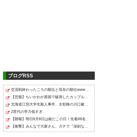
717
名無しが急に来たので
2026/05/31(日) 22:54:34 ID:qNeGBAyJ0
今シーズン出場禁止で手を打とう
721
名無しが急に来たので
2026/05/31(日) 22:55:28 ID:CYCrRESk0
Xにこんなんあった
選手とサポーターとのやりとりの中で最前にいた某応援
グループの下っぱみたいなのが「死ね」だの「スタッフ
に止められると思って俺らに威嚇してんだろ」とか「来
ブログRSS
てみろよオナイウ」と発言されておりましたがそれらは
事実認定されたのでしょうか。
交流戦終わったころの順位と現在の順位wwwwwwwwwwwwwwwww…
阿道も悪いですが、それらも確認してくださいね。
【悲報】ちいかわが原因で破局したカップルがコチラｗｗ…
北海道江別大学生殺人事件、主犯格の川口被告(19)に無期…
Z世代の学力低すぎ
【朗報】明日8月8日は銀だこの日！先着88名に8個入りを88…
733
名無しが急に来たので
2026/05/31(日) 22:58:53 ID:s4zBAjFY0
>>721
【衝撃】みんなで大家さん、ガチで『深刻な状態』になっ…
こんな騒ぎなら誰か映像持ってるかもな