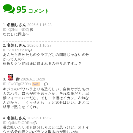
95
コメント
名無しさん
1.
2026.6.1 16:23
ID: Q2NzhlNDZj
744
名無しが急に来たので
2026/05/31(日) 23:06:46 ID:8s1MfetT0
なにしに岡山へ…
>>740
中指かどうかすらよくわからんな。
名無しさん
2.
2026.6.1 16:27
阿道は一試合謹慎、黒服出禁で決着で良いんじゃ
ID: VlMTdjY2Jk
ね。
あんたら自分たちのクラブだけの問題じゃないの分
かってんの？
棒振りクソ野郎達に絡まれるの他サポですよ？
763
名無しが急に来たので
2026/05/31(日) 23:14:32 ID:s4zBAjFY0
>>740
赤
3.
2026.6.1 16:29
何も判らねえ
ID: EwOTg0ZDYx
>44
石原が宥めてるのは判った
キジェのパワハラよりも恐ろしい、自称サポたちの
カスハラ。奴らが何を言ったか、それ次第だと、出
禁フォーエバーだな。でも、中指はイカン。Adoな
んだから、「うっせえわ！」と返せばいい。あとは
745
名無しが急に来たので
2026/05/31(日) 23:07:18 ID:n1XiEe7J0
結果で黙らせてくれ。
オナイウも数字が出てないからイライラしてたんだ
ろうけど
名無しさん
4.
2026.6.1 16:32
でもやっちゃあだめだよな
ID: Q4NzZhODRm
暴言吐いたサポも処分しろよとは思うけど、オナイ
ウの処分内容とのバランス取るのが難しいね。