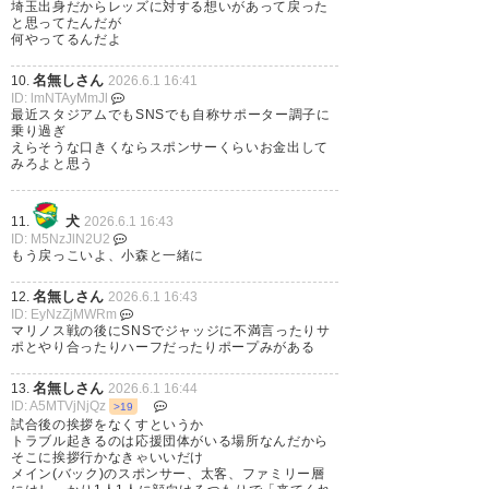
埼玉出身だからレッズに対する想いがあって戻った
と思ってたんだが
何やってるんだよ
名無しさん
10.
2026.6.1 16:41
ID: lmNTAyMmJl
最近スタジアムでもSNSでも自称サポーター調子に
乗り過ぎ
えらそうな口きくならスポンサーくらいお金出して
みろよと思う
犬
11.
2026.6.1 16:43
ID: M5NzJlN2U2
もう戻っこいよ、小森と一緒に
名無しさん
12.
2026.6.1 16:43
ID: EyNzZjMWRm
778
名無しが急に来たので
2026/05/31(日) 23:24:41 ID:sHnwk89d0
マリノス戦の後にSNSでジャッジに不満言ったりサ
>>774
ポとやり合ったりハーフだったりポープみがある
一瞬やなw
名無しさん
13.
2026.6.1 16:44
ID: A5MTVjNjQz
>19
試合後の挨拶をなくすというか
782
名無しが急に来たので
2026/05/31(日) 23:28:11 ID:lU40b5Bn0
トラブル起きるのは応援団体がいる場所なんだから
>>774
そこに挨拶行かなきゃいいだけ
はっきりした証拠だね
メイン(バック)のスポンサー、太客、ファミリー層