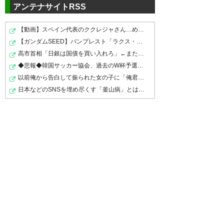
アンテナサイトRSS
759
名無しが急に来たので
2026/05/31(日) 23:14:00 ID:ygKUshTK0
>>733
【動画】スペイン代表のククレジャさん…めちゃくちゃ格好…
DAZNには映ってないのかね
【ガンダムSEED】バンプレスト「ラクス・クライン」「カ…
高市首相「日銀は国債を買い入れろ」←また円安が進行する…
◆悲報◆韓国サッカー協会、過去のW杯予選など複数試合で担…
736
名無しが急に来たので
2026/05/31(日) 23:00:22 ID:xixRXA6U0
>>721
以前俺から告白して振られた女の子に「俺君ってかっこい…
なにをそんなイライラしてるんだろう
日本などのSNSを埋め尽くす「釜山病」とは？「ソウル病」…
わざわざ岡山まで行ってなあ
イライラする自分に酔ってそう
724
名無しが急に来たので
2026/05/31(日) 22:56:03 ID:a7BYjZyO0
黒服が何言ったか知らんが黒服に向けてやったとし
たらよくやったと思う
726
名無しが急に来たので
2026/05/31(日) 22:57:05 ID:s4zBAjFY0
岡山まで行ってなにやってんってまさか名古屋でや
らかした奴らか